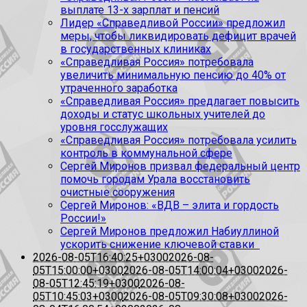
выплате 13-х зарплат и пенсий
Лидер «Справедливой России» предложил
меры, чтобы ликвидировать дефицит врачей
в государственных клиниках
«Справедливая Россия» потребовала
увеличить минимальную пенсию до 40% от
утраченного заработка
«Справедливая Россия» предлагает повысить
доходы и статус школьных учителей до
уровня госслужащих
«Справедливая Россия» потребовала усилить
контроль в коммунальной сфере
Сергей Миронов призвал федеральный центр
помочь городам Урала восстановить
очистные сооружения
Сергей Миронов: «ВДВ – элита и гордость
России!»
Сергей Миронов предложил Набиуллиной
ускорить снижение ключевой ставки
2026-08-05T16:40:25+0300
2026-08-
05T15:00:00+0300
2026-08-05T14:00:04+0300
2026-
08-05T12:45:19+0300
2026-08-
05T10:45:03+0300
2026-08-05T09:30:08+0300
2026-