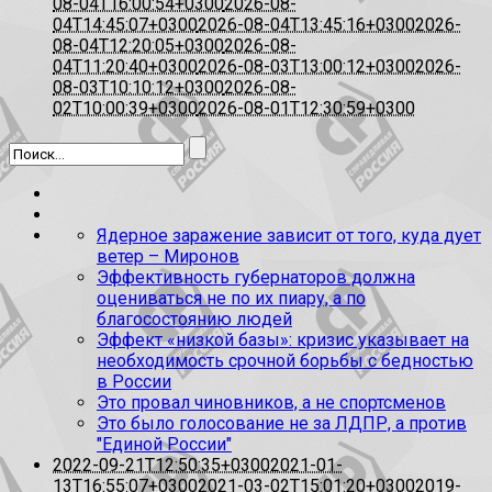
08-04T16:00:54+0300
2026-08-
04T14:45:07+0300
2026-08-04T13:45:16+0300
2026-
08-04T12:20:05+0300
2026-08-
04T11:20:40+0300
2026-08-03T13:00:12+0300
2026-
08-03T10:10:12+0300
2026-08-
02T10:00:39+0300
2026-08-01T12:30:59+0300
Ядерное заражение зависит от того, куда дует
ветер – Миронов
Эффективность губернаторов должна
оцениваться не по их пиару, а по
благосостоянию людей
Эффект «низкой базы»: кризис указывает на
необходимость срочной борьбы с бедностью
в России
Это провал чиновников, а не спортсменов
Это было голосование не за ЛДПР, а против
"Единой России"
2022-09-21T12:50:35+0300
2021-01-
13T16:55:07+0300
2021-03-02T15:01:20+0300
2019-