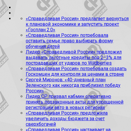
«Справедливая Россия» предлагает вернуться
к плановой экономике и запустить проект
«Госплан 2.0»
«Справедливая Россия» потребовала
оставить семье право выбирать форму
обучения детей
Лидер «Справедливой России» предложил
выдавать льготные кредиты под 2–3% для
пострадавших от ударов по Wildberries
«Справедливая Россия» потребовала создать
Госкомцен для контроля за ценами в стране
Сергей Миронов: «40-дневный план
Зеленского как никогда приблизил победу
России»
Лидер СР призвал кабмин оперативно
принять подзаконные акты для упрощенной
регистрации авто в новых регионах
«Справедливая Россия» предложила
увеличить доходы бюджета за счет
сверхбогачей
«Справедливая Россия» настаивает на