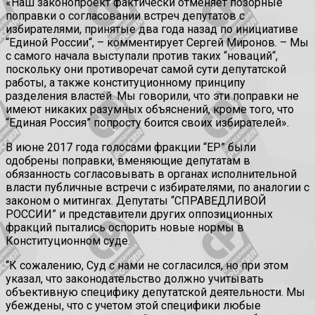
«Наш законопроект фактически отменяет позорные
поправки о согласовании встреч депутатов с
избирателями, принятые два года назад по инициативе
“Единой России“, – комментирует Сергей Миронов. – Мы
с самого начала выступали против таких “новаций“,
поскольку они противоречат самой сути депутатской
работы, а также конституционному принципу
разделения властей. Мы говорили, что эти поправки не
имеют никаких разумных объяснений, кроме того, что
“Единая Россия” попросту боится своих избирателей».
В июне 2017 года голосами фракции “ЕР” были
одобрены поправки, вменяющие депутатам в
обязанность согласовывать в органах исполнительной
власти публичные встречи с избирателями, по аналогии с
законом о митингах. Депутаты “СПРАВЕДЛИВОЙ
РОССИИ” и представители других оппозиционных
фракций пытались оспорить новые нормы в
Конституционном суде.
“К сожалению, Суд с нами не согласился, но при этом
указал, что законодательство должно учитывать
объективную специфику депутатской деятельности. Мы
убеждены, что с учетом этой специфики любые