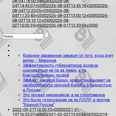
08-04T16:00:54+0300
2026-08-
04T14:45:07+0300
2026-08-04T13:45:16+0300
2026-
08-04T12:20:05+0300
2026-08-
04T11:20:40+0300
2026-08-03T13:00:12+0300
2026-
08-03T10:10:12+0300
2026-08-
02T10:00:39+0300
2026-08-01T12:30:59+0300
Ядерное заражение зависит от того, куда дует
ветер – Миронов
Эффективность губернаторов должна
оцениваться не по их пиару, а по
благосостоянию людей
Эффект «низкой базы»: кризис указывает на
необходимость срочной борьбы с бедностью
в России
Это провал чиновников, а не спортсменов
Это было голосование не за ЛДПР, а против
"Единой России"
2022-09-21T12:50:35+0300
2021-01-
13T16:55:07+0300
2021-03-02T15:01:20+0300
2019-