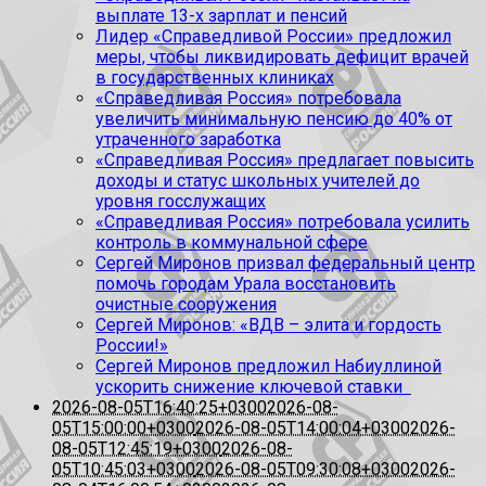
выплате 13-х зарплат и пенсий
Лидер «Справедливой России» предложил
меры, чтобы ликвидировать дефицит врачей
в государственных клиниках
«Справедливая Россия» потребовала
увеличить минимальную пенсию до 40% от
утраченного заработка
«Справедливая Россия» предлагает повысить
доходы и статус школьных учителей до
уровня госслужащих
«Справедливая Россия» потребовала усилить
контроль в коммунальной сфере
Сергей Миронов призвал федеральный центр
помочь городам Урала восстановить
очистные сооружения
Сергей Миронов: «ВДВ – элита и гордость
России!»
Сергей Миронов предложил Набиуллиной
ускорить снижение ключевой ставки
2026-08-05T16:40:25+0300
2026-08-
05T15:00:00+0300
2026-08-05T14:00:04+0300
2026-
08-05T12:45:19+0300
2026-08-
05T10:45:03+0300
2026-08-05T09:30:08+0300
2026-