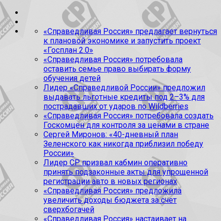
«Справедливая Россия» предлагает вернуться
к плановой экономике и запустить проект
«Госплан 2.0»
«Справедливая Россия» потребовала
оставить семье право выбирать форму
обучения детей
Лидер «Справедливой России» предложил
выдавать льготные кредиты под 2–3% для
пострадавших от ударов по Wildberries
«Справедливая Россия» потребовала создать
Госкомцен для контроля за ценами в стране
Сергей Миронов: «40-дневный план
Зеленского как никогда приблизил победу
России»
Лидер СР призвал кабмин оперативно
принять подзаконные акты для упрощенной
регистрации авто в новых регионах
«Справедливая Россия» предложила
увеличить доходы бюджета за счет
сверхбогачей
«Справедливая Россия» настаивает на