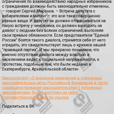
ограничения по взаимодействию народных избранников
с гражданами должны быть законодательно отменены,
– говорит Сергей Миронов. – Встреча депутата с
избирателями и митинг – это все-таки совершенно
разные вещи. И депутат не должен отпрашиваться на
такую встречу у чиновника, он должен выходить на
диалог с людьми без всяких ограничений, выполняя
свои прямые обязанности. Если представители “Единой
России” боятся такого диалога, стремятся себя от него
оградить, это свидетельствует лишь о кризисе нашей
“правящей партии“. И мы прекрасно понимаем, что
именно отсутствие диалога между властью и
населением ведет к социальной напряженности, к
протестам, подобным тем, что были недавно в
Екатеринбурге, Архангельской области».
Законопроект «О внесении изменений в отдельные
законодательные акты Российской Федерации в части
совершенствования законодательства о публичных
мероприятиях» будет доступен на сайте
Государственной Думы по ссылке.
Поделиться в ВК