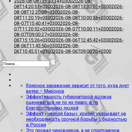
2026-08-08T15:30:34+0300
2026-08-
08T14:20:51+0300
2026-08-08T13:30:01+0300
2026-
08-08T12:20:09+0300
2026-08-
08T11:20:19+0300
2026-08-08T10:00:36+0300
2026-
08-07T15:40:41+0300
2026-08-
07T11:20:52+0300
2026-08-07T10:00:11+0300
2026-
08-07T09:00:27+0300
2026-08-
06T15:15:26+0300
2026-08-06T12:45:42+0300
2026-
08-06T11:45:50+0300
2026-08-
06T10:45:51+0300
2026-08-06T09:00:20+0300
Ядерное заражение зависит от того, куда дует
ветер – Миронов
Эффективность губернаторов должна
оцениваться не по их пиару, а по
благосостоянию людей
Эффект «низкой базы»: кризис указывает на
необходимость срочной борьбы с бедностью
в России
Это провал чиновников, а не спортсменов