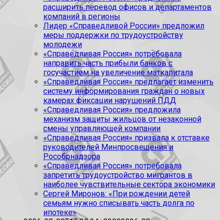
расширить перевод офисов и департаментов
компаний в регионы
Лидер «Справедливой России» предложил
меры поддержки по трудоустройству
молодежи
«Справедливая Россия» потребовала
направить часть прибыли банков с
госучастием на увеличение маткапитала
«Справедливая Россия» предлагает изменить
систему информирования граждан о новых
камерах фиксации нарушений ПДД
«Справедливая Россия» предложила
механизм защиты жильцов от незаконной
смены управляющей компании
«Справедливая Россия» призвала к отставке
руководителей Минпросвещения и
Рособрнадзора
«Справедливая Россия» потребовала
запретить трудоустройство мигрантов в
наиболее чувствительные сектора экономики
Сергей Миронов: «При рождении детей
семьям нужно списывать часть долга по
ипотеке»