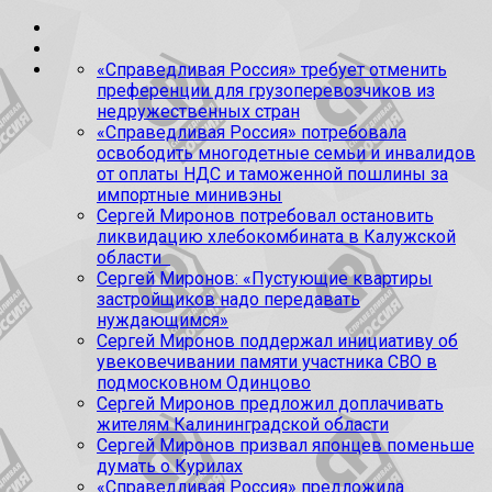
«Справедливая Россия» требует отменить
преференции для грузоперевозчиков из
недружественных стран
«Справедливая Россия» потребовала
освободить многодетные семьи и инвалидов
от оплаты НДС и таможенной пошлины за
импортные минивэны
Сергей Миронов потребовал остановить
ликвидацию хлебокомбината в Калужской
области
Сергей Миронов: «Пустующие квартиры
застройщиков надо передавать
нуждающимся»
Сергей Миронов поддержал инициативу об
увековечивании памяти участника СВО в
подмосковном Одинцово
Сергей Миронов предложил доплачивать
жителям Калининградской области
Сергей Миронов призвал японцев поменьше
думать о Курилах
«Справедливая Россия» предложила