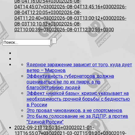
08-04T16:00:54+0300
2026-08-
04T14:45:07+0300
2026-08-04T13:45:16+0300
2026-
08-04T12:20:05+0300
2026-08-
04T11:20:40+0300
2026-08-03T13:00:12+0300
2026-
08-03T10:10:12+0300
2026-08-
02T10:00:39+0300
2026-08-01T12:30:59+0300
Ядерное заражение зависит от того, куда дует
ветер – Миронов
Эффективность губернаторов должна
оцениваться не по их пиару, а по
благосостоянию людей
Эффект «низкой базы»: кризис указывает на
необходимость срочной борьбы с бедностью
в России
Это провал чиновников, а не спортсменов
Это было голосование не за ЛДПР, а против
"Единой России"
2022-09-21T12:50:35+0300
2021-01-
13T16:55:07+0300
2021-03-02T15:01:20+0300
2019-