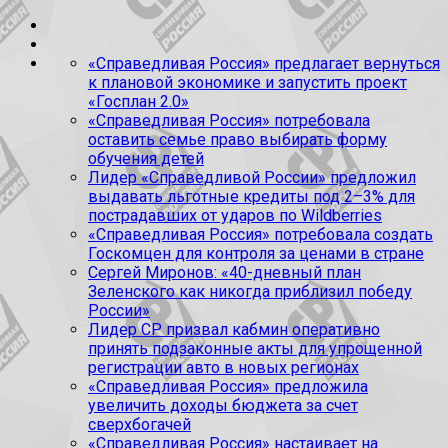
«Справедливая Россия» предлагает вернуться
к плановой экономике и запустить проект
«Госплан 2.0»
«Справедливая Россия» потребовала
оставить семье право выбирать форму
обучения детей
Лидер «Справедливой России» предложил
выдавать льготные кредиты под 2–3% для
пострадавших от ударов по Wildberries
«Справедливая Россия» потребовала создать
Госкомцен для контроля за ценами в стране
Сергей Миронов: «40-дневный план
Зеленского как никогда приблизил победу
России»
Лидер СР призвал кабмин оперативно
принять подзаконные акты для упрощенной
регистрации авто в новых регионах
«Справедливая Россия» предложила
увеличить доходы бюджета за счет
сверхбогачей
«Справедливая Россия» настаивает на