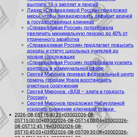
выплате 13-х зарплат и пенсий
Лидер «Справедливой России» предложил
меры, чтобы ликвидировать дефицит врачей
в государственных клиниках
«Справедливая Россия» потребовала
увеличить минимальную пенсию до 40% от
утраченного заработка
«Справедливая Россия» предлагает повысить
доходы и статус школьных учителей до
уровня госслужащих
«Справедливая Россия» потребовала усилить
контроль в коммунальной сфере
Сергей Миронов призвал федеральный центр
помочь городам Урала восстановить
очистные сооружения
Сергей Миронов: «ВДВ – элита и гордость
России!»
Сергей Миронов предложил Набиуллиной
ускорить снижение ключевой ставки
2026-08-05T16:40:25+0300
2026-08-
05T15:00:00+0300
2026-08-05T14:00:04+0300
2026-
08-05T12:45:19+0300
2026-08-
05T10:45:03+0300
2026-08-05T09:30:08+0300
2026-