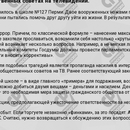
твенных советах на телевидении.
чилось в школе №127 Перми. Двое вооруженных ножами по
езни пытались помочь друг другу уйти из жизни. В результа
террор. Причем, по классической формуле – нанесение ма
е захотели прославиться, возомнили себя настолько «крут
й возникает несколько вопросов. Например, а не мягкая ли
льные комитеты Госдумы должны провести парламентские 
ти вносить коррективы».
 подобных трагедий является пропаганда насилия в интерне
 общественных советов на ТВ. Ранее соответствующий з
ой школе – в виде главного «примера» для подражания, во
жно добиться двумя вещами – деньгами и насилием. Денег
 это необходимая мера защиты гражданского общества от 
кции, предполагающей ужесточение ответственности за не
сбыт. Если торгуете незаконно «финками», за это посадят. 
. Считаю, нужно возвращаться к обсуждению этих вопросо