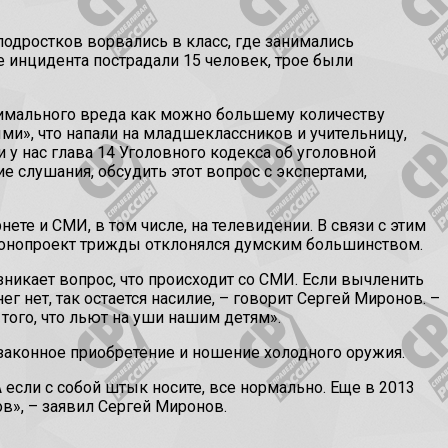
дростков ворвались в класс, где занимались
те инцидента пострадали 15 человек, трое были
ксимального вреда как можно большему количеству
ыми», что напали на младшеклассников и учительницу,
 у нас глава 14 Уголовного кодекса об уголовной
слушания, обсудить этот вопрос с экспертами,
те и СМИ, в том числе, на телевидении. В связи с этим
аконопроект трижды отклонялся думским большинством.
зникает вопрос, что происходит со СМИ. Если вычленить
 нет, так остается насилие, – говорит Сергей Миронов. –
того, что льют на уши нашим детям».
законное приобретение и ношение холодного оружия.
А если с собой штык носите, все нормально. Еще в 2013
в», – заявил Сергей Миронов.