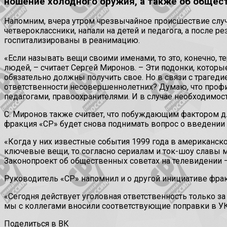
ношение холодного оружия, а также об общес
Напомним, вчера утром чрезвычайное происшествие слу
четвероклассники, напали на детей и педагога, а после р
госпитализированы в реанимацию.
«Если называть вещи своими именами, то это, конечно, 
людей, – считает Сергей Миронов. – Эти подонки, которы
обязательно должны получить свое. Но в связи с трагедие
ответственности несовершеннолетних? Думаю, что профи
педагогами, правоохранителями. И в случае необходимос
С. Миронов также считает, что побуждающим фактором для
фракция «СР» будет снова поднимать вопрос о введении
«Когда у них известные события 1999 года в американск
ключевые вещи, то согласно сериалам и ток-шоу славы мо
Законопроект об общественных советах на телевидении –
Руководитель «СР» напомнил и о другой инициативе фра
«Сегодня действует уголовная ответственность только за 
мы с коллегами вносили соответствующие поправки в УК
Поделиться в ВК