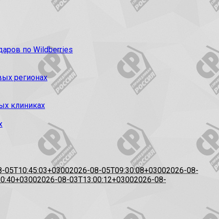
ров по Wildberries
вых регионах
ых клиниках
х
8-05T10:45:03+0300
2026-08-05T09:30:08+0300
2026-08-
20:40+0300
2026-08-03T13:00:12+0300
2026-08-