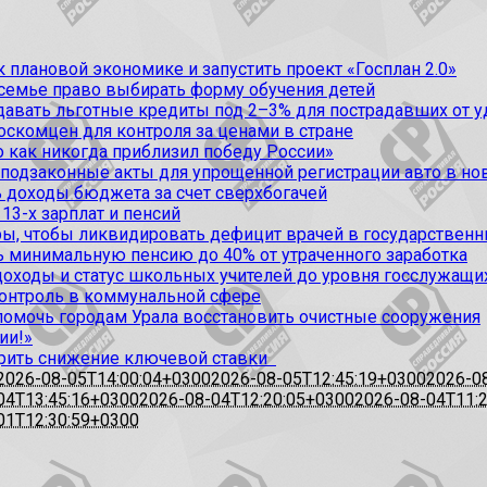
 плановой экономике и запустить проект «Госплан 2.0»
 семье право выбирать форму обучения детей
вать льготные кредиты под 2–3% для пострадавших от уда
оскомцен для контроля за ценами в стране
 как никогда приблизил победу России»
 подзаконные акты для упрощенной регистрации авто в но
 доходы бюджета за счет сверхбогачей
13-х зарплат и пенсий
, чтобы ликвидировать дефицит врачей в государственн
ь минимальную пенсию до 40% от утраченного заработка
доходы и статус школьных учителей до уровня госслужащи
контроль в коммунальной сфере
омочь городам Урала восстановить очистные сооружения
ии!»
рить снижение ключевой ставки
2026-08-05T14:00:04+0300
2026-08-05T12:45:19+0300
2026-0
04T13:45:16+0300
2026-08-04T12:20:05+0300
2026-08-04T11:
01T12:30:59+0300