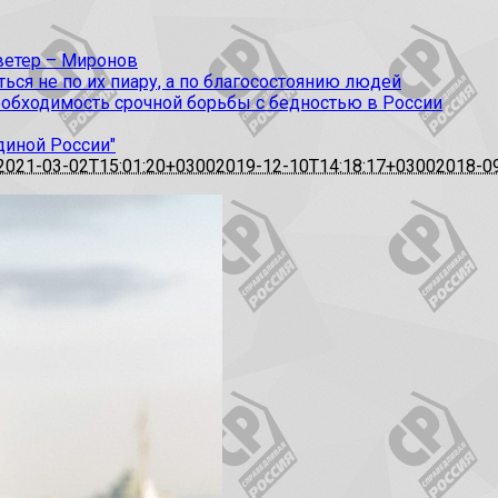
 ветер – Миронов
ся не по их пиару, а по благосостоянию людей
еобходимость срочной борьбы с бедностью в России
диной России"
2021-03-02T15:01:20+0300
2019-12-10T14:18:17+0300
2018-0