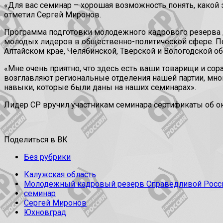
«Для вас семинар – хорошая возможность понять, какой э
отметил Сергей Миронов.
Программа подготовки молодежного кадрового резерва 
молодых лидеров в общественно-политической сфере. По
Алтайском крае, Челябинской, Тверской и Вологодской об
«Мне очень приятно, что здесь есть ваши товарищи и сор
возглавляют региональные отделения нашей партии, мног
навыки, которые были даны на наших семинарах».
Лидер СР вручил участникам семинара сертификаты об ок
Поделиться в ВК
Без рубрики
Калужская область
Молодежный кадровый резерв Справедливой Росс
семинар
Сергей Миронов
Юхновград