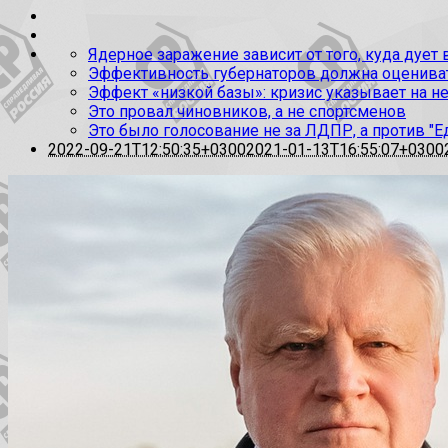
Ядерное заражение зависит от того, куда дует
Эффективность губернаторов должна оценивать
Эффект «низкой базы»: кризис указывает на н
Это провал чиновников, а не спортсменов
Это было голосование не за ЛДПР, а против "Е
2022-09-21T12:50:35+0300
2021-01-13T16:55:07+0300