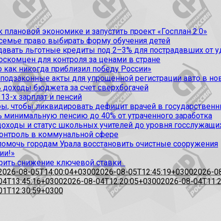
 плановой экономике и запустить проект «Госплан 2.0»
 семье право выбирать форму обучения детей
вать льготные кредиты под 2–3% для пострадавших от уда
оскомцен для контроля за ценами в стране
 как никогда приблизил победу России»
 подзаконные акты для упрощенной регистрации авто в но
 доходы бюджета за счет сверхбогачей
13-х зарплат и пенсий
, чтобы ликвидировать дефицит врачей в государственн
ь минимальную пенсию до 40% от утраченного заработка
доходы и статус школьных учителей до уровня госслужащи
контроль в коммунальной сфере
омочь городам Урала восстановить очистные сооружения
ии!»
рить снижение ключевой ставки
2026-08-05T14:00:04+0300
2026-08-05T12:45:19+0300
2026-0
04T13:45:16+0300
2026-08-04T12:20:05+0300
2026-08-04T11:
01T12:30:59+0300