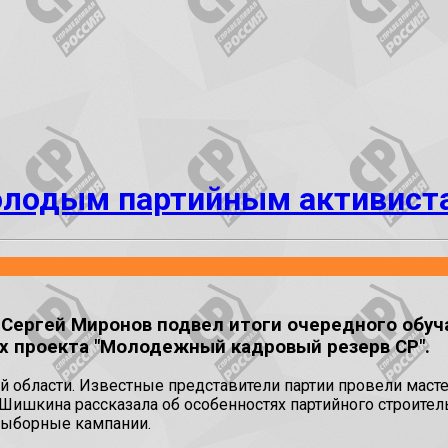
лодым партийным активиста
ергей Миронов подвел итоги очередного обу
ах проекта "Молодежный кадровый резерв СР".
й области. Известные представители партии провели маст
Шишкина рассказала об особенностях партийного строител
выборные кампании.