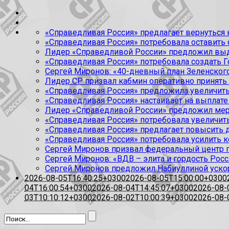
«Справедливая Россия» предлагает вернуться к
«Справедливая Россия» потребовала оставить
Лидер «Справедливой России» предложил выда
«Справедливая Россия» потребовала создать Г
Сергей Миронов: «40-дневный план Зеленского
Лидер СР призвал кабмин оперативно принять
«Справедливая Россия» предложила увеличить
«Справедливая Россия» настаивает на выплате 
Лидер «Справедливой России» предложил меры
«Справедливая Россия» потребовала увеличит
«Справедливая Россия» предлагает повысить 
«Справедливая Россия» потребовала усилить 
Сергей Миронов призвал федеральный центр п
Сергей Миронов: «ВДВ – элита и гордость Росс
Сергей Миронов предложил Набиуллиной уско
2026-08-05T16:40:25+0300
2026-08-05T15:00:00+0300
04T16:00:54+0300
2026-08-04T14:45:07+0300
2026-08-
03T10:10:12+0300
2026-08-02T10:00:39+0300
2026-08-