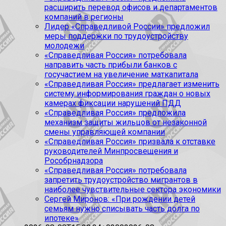
расширить перевод офисов и департаментов
компаний в регионы
Лидер «Справедливой России» предложил
меры поддержки по трудоустройству
молодежи
«Справедливая Россия» потребовала
направить часть прибыли банков с
госучастием на увеличение маткапитала
«Справедливая Россия» предлагает изменить
систему информирования граждан о новых
камерах фиксации нарушений ПДД
«Справедливая Россия» предложила
механизм защиты жильцов от незаконной
смены управляющей компании
«Справедливая Россия» призвала к отставке
руководителей Минпросвещения и
Рособрнадзора
«Справедливая Россия» потребовала
запретить трудоустройство мигрантов в
наиболее чувствительные сектора экономики
Сергей Миронов: «При рождении детей
семьям нужно списывать часть долга по
ипотеке»