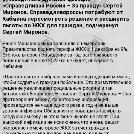
«Справедливая Россия – За правду» Сергей
Миронов. Справедливороссы потребуют от
Кабмина пересмотреть решение и расширить
льготы по ЖКХ для граждан, подчеркнул
Сергей Миронов.
Ранее Минэкономики сообщило о намерении
Правительства поднять тарифы ЖКХ с 1 декабря на 9%.
Это уже второе повышение за год, зато планового
повышения в июле 2023-го не будет, обещают в
Кабмине.
«Правительство выбрало самый неподходящий момент,
чтобы содрать с граждан побольше. Это возмутительное
решение увеличивает социальные риски в и так
непростой обстановке, – говорит Сергей Миронов. – Оно
противоречит закону, по которому индексация
производится не чаще одного раза в год и не выше
уровня инфляции. Обещания не повышать тарифы в
следующем году на этом фоне ничего не стоят. При
высокой инфляции не исключено, что вновь решат
экстренно помочь сфере ЖКХ за счет граждан.
Социальные права людей, как видно, волнуют