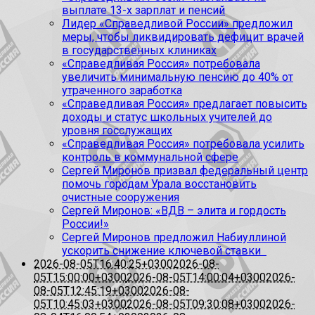
выплате 13-х зарплат и пенсий
Лидер «Справедливой России» предложил
меры, чтобы ликвидировать дефицит врачей
в государственных клиниках
«Справедливая Россия» потребовала
увеличить минимальную пенсию до 40% от
утраченного заработка
«Справедливая Россия» предлагает повысить
доходы и статус школьных учителей до
уровня госслужащих
«Справедливая Россия» потребовала усилить
контроль в коммунальной сфере
Сергей Миронов призвал федеральный центр
помочь городам Урала восстановить
очистные сооружения
Сергей Миронов: «ВДВ – элита и гордость
России!»
Сергей Миронов предложил Набиуллиной
ускорить снижение ключевой ставки
2026-08-05T16:40:25+0300
2026-08-
05T15:00:00+0300
2026-08-05T14:00:04+0300
2026-
08-05T12:45:19+0300
2026-08-
05T10:45:03+0300
2026-08-05T09:30:08+0300
2026-