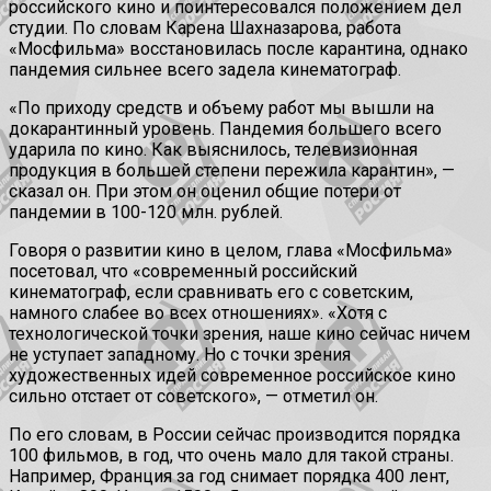
российского кино и поинтересовался положением дел
студии. По словам Карена Шахназарова, работа
«Мосфильма» восстановилась после карантина, однако
пандемия сильнее всего задела кинематограф.
«По приходу средств и объему работ мы вышли на
докарантинный уровень. Пандемия большего всего
ударила по кино. Как выяснилось, телевизионная
продукция в большей степени пережила карантин», —
сказал он. При этом он оценил общие потери от
пандемии в 100-120 млн. рублей.
Говоря о развитии кино в целом, глава «Мосфильма»
посетовал, что «современный российский
кинематограф, если сравнивать его с советским,
намного слабее во всех отношениях». «Хотя с
технологической точки зрения, наше кино сейчас ничем
не уступает западному. Но с точки зрения
художественных идей современное российское кино
сильно отстает от советского», — отметил он.
По его словам, в России сейчас производится порядка
100 фильмов, в год, что очень мало для такой страны.
Например, Франция за год снимает порядка 400 лент,