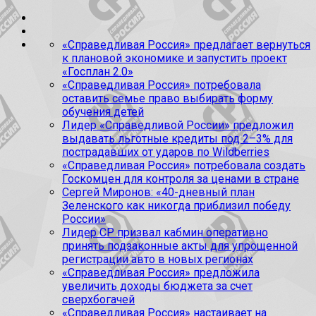
«Справедливая Россия» предлагает вернуться
к плановой экономике и запустить проект
«Госплан 2.0»
«Справедливая Россия» потребовала
оставить семье право выбирать форму
обучения детей
Лидер «Справедливой России» предложил
выдавать льготные кредиты под 2–3% для
пострадавших от ударов по Wildberries
«Справедливая Россия» потребовала создать
Госкомцен для контроля за ценами в стране
Сергей Миронов: «40-дневный план
Зеленского как никогда приблизил победу
России»
Лидер СР призвал кабмин оперативно
принять подзаконные акты для упрощенной
регистрации авто в новых регионах
«Справедливая Россия» предложила
увеличить доходы бюджета за счет
сверхбогачей
«Справедливая Россия» настаивает на