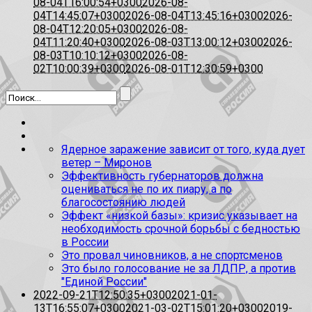
08-04T16:00:54+0300
2026-08-
04T14:45:07+0300
2026-08-04T13:45:16+0300
2026-
08-04T12:20:05+0300
2026-08-
04T11:20:40+0300
2026-08-03T13:00:12+0300
2026-
08-03T10:10:12+0300
2026-08-
02T10:00:39+0300
2026-08-01T12:30:59+0300
Ядерное заражение зависит от того, куда дует
ветер – Миронов
Эффективность губернаторов должна
оцениваться не по их пиару, а по
благосостоянию людей
Эффект «низкой базы»: кризис указывает на
необходимость срочной борьбы с бедностью
в России
Это провал чиновников, а не спортсменов
Это было голосование не за ЛДПР, а против
"Единой России"
2022-09-21T12:50:35+0300
2021-01-
13T16:55:07+0300
2021-03-02T15:01:20+0300
2019-