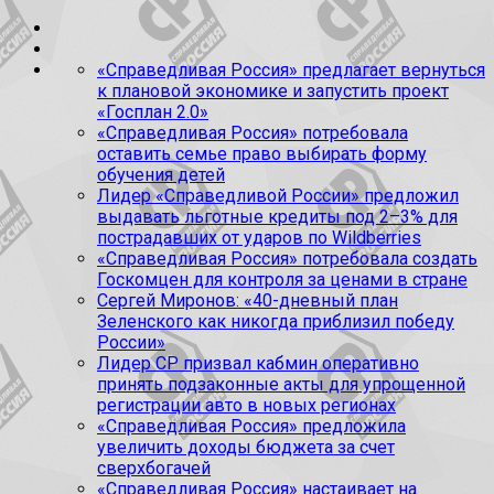
«Справедливая Россия» предлагает вернуться
к плановой экономике и запустить проект
«Госплан 2.0»
«Справедливая Россия» потребовала
оставить семье право выбирать форму
обучения детей
Лидер «Справедливой России» предложил
выдавать льготные кредиты под 2–3% для
пострадавших от ударов по Wildberries
«Справедливая Россия» потребовала создать
Госкомцен для контроля за ценами в стране
Сергей Миронов: «40-дневный план
Зеленского как никогда приблизил победу
России»
Лидер СР призвал кабмин оперативно
принять подзаконные акты для упрощенной
регистрации авто в новых регионах
«Справедливая Россия» предложила
увеличить доходы бюджета за счет
сверхбогачей
«Справедливая Россия» настаивает на