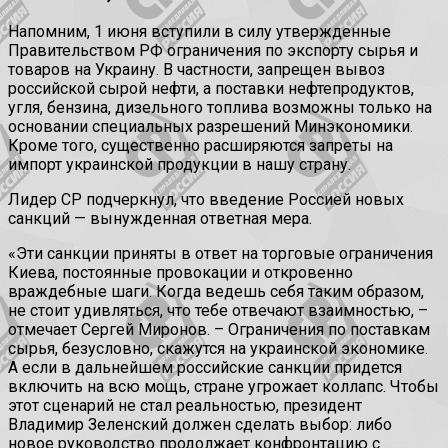
Напомним, 1 июня вступили в силу утвержденные
Правительством РФ ограничения по экспорту сырья и
товаров на Украину. В частности, запрещен вывоз
российской сырой нефти, а поставки нефтепродуктов,
угля, бензина, дизельного топлива возможны только на
основании специальных разрешений Минэкономики.
Кроме того, существенно расширяются запреты на
импорт украинской продукции в нашу страну.
Лидер СР подчеркнул, что введение Россией новых
санкций — вынужденная ответная мера.
«Эти санкции приняты в ответ на торговые ограничения
Киева, постоянные провокации и откровенно
враждебные шаги. Когда ведешь себя таким образом,
не стоит удивляться, что тебе отвечают взаимностью, –
отмечает Сергей Миронов. – Ограничения по поставкам
сырья, безусловно, скажутся на украинской экономике.
А если в дальнейшем российские санкции придется
включить на всю мощь, стране угрожает коллапс. Чтобы
этот сценарий не стал реальностью, президент
Владимир Зеленский должен сделать выбор: либо
новое руководство продолжает конфронтацию с