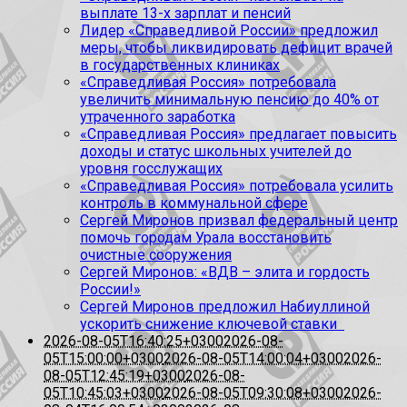
выплате 13-х зарплат и пенсий
Лидер «Справедливой России» предложил
меры, чтобы ликвидировать дефицит врачей
в государственных клиниках
«Справедливая Россия» потребовала
увеличить минимальную пенсию до 40% от
утраченного заработка
«Справедливая Россия» предлагает повысить
доходы и статус школьных учителей до
уровня госслужащих
«Справедливая Россия» потребовала усилить
контроль в коммунальной сфере
Сергей Миронов призвал федеральный центр
помочь городам Урала восстановить
очистные сооружения
Сергей Миронов: «ВДВ – элита и гордость
России!»
Сергей Миронов предложил Набиуллиной
ускорить снижение ключевой ставки
2026-08-05T16:40:25+0300
2026-08-
05T15:00:00+0300
2026-08-05T14:00:04+0300
2026-
08-05T12:45:19+0300
2026-08-
05T10:45:03+0300
2026-08-05T09:30:08+0300
2026-