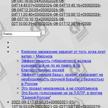
08-04T16:00:54+0300
2026-08-
04T14:45:07+0300
2026-08-04T13:45:16+0300
2026-
08-04T12:20:05+0300
2026-08-
04T11:20:40+0300
2026-08-03T13:00:12+0300
2026-
08-03T10:10:12+0300
2026-08-
02T10:00:39+0300
2026-08-01T12:30:59+0300
Ядерное заражение зависит от того, куда дует
ветер – Миронов
Эффективность губернаторов должна
оцениваться не по их пиару, а по
благосостоянию людей
Эффект «низкой базы»: кризис указывает на
необходимость срочной борьбы с бедностью
в России
Это провал чиновников, а не спортсменов
Это было голосование не за ЛДПР, а против
"Единой России"
2022-09-21T12:50:35+0300
2021-01-
13T16:55:07+0300
2021-03-02T15:01:20+0300
2019-