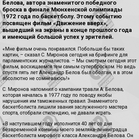
Белова, автора знаменитого победного
броска в финале Мюнхенской олимпиады
1972 года по баскетболу. Этому событию
посвящен фильм «Движение вверх»,
вышедший на экраны в конце прошлого года
и имеющий большой успех у зрителей.
«Мне фильм очень понравился. Побольше бы таких
картин, – сказал С. Миронов сегодня на брифинге для
парламентских журналистов. – Мы смотрим сегодня этот
фильм, восхищаемся тем самым суперброском. Но ведь
спустя пять лет Александр Белов был оболган, я в этом
абсолютно не сомневаюсь!»
С. Миронов напомнил о кампании травли А. Белова,
которая началась в 1977 году по поводу якобы
нарушения им таможенных правил. Знаменитого
баскетболиста лишили звания заслуженного мастера
спорта, отобрали стипендию, не давали играть.
«В наступившем году исполнится 40 лет со дня
безвременной кончины моего земляка-ленинградца
баскетболиста мирового класса Александра Белова. Он