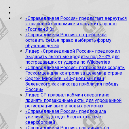
«Справедливая Россия» предлагает вернуться
к плановой экономике и запустить проект
«Госплан 2.0»
«Справедливая Россия» потребовала
оставить семье право выбирать форму
обучения детей
Лидер «Справедливой России» предложил
выдавать льготные кредиты под 2–3% для
пострадавших от ударов по Wildberries
«Справедливая Россия» потребовала создать
Госкомцен для контроля за ценами в стране
Сергей Миронов: «40-дневный план
Зеленского как никогда приблизил победу
России»
Лидер СР призвал кабмин оперативно
принять подзаконные акты для упрощенной
регистрации авто в новых регионах
«Справедливая Россия» предложила
увеличить доходы бюджета за счет
сверхбогачей
«Справедливая Россия» настаивает на