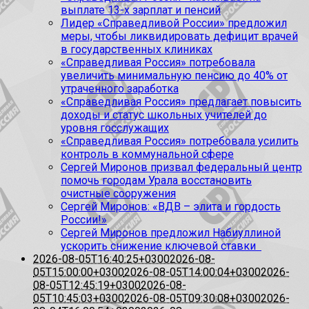
выплате 13-х зарплат и пенсий
Лидер «Справедливой России» предложил
меры, чтобы ликвидировать дефицит врачей
в государственных клиниках
«Справедливая Россия» потребовала
увеличить минимальную пенсию до 40% от
утраченного заработка
«Справедливая Россия» предлагает повысить
доходы и статус школьных учителей до
уровня госслужащих
«Справедливая Россия» потребовала усилить
контроль в коммунальной сфере
Сергей Миронов призвал федеральный центр
помочь городам Урала восстановить
очистные сооружения
Сергей Миронов: «ВДВ – элита и гордость
России!»
Сергей Миронов предложил Набиуллиной
ускорить снижение ключевой ставки
2026-08-05T16:40:25+0300
2026-08-
05T15:00:00+0300
2026-08-05T14:00:04+0300
2026-
08-05T12:45:19+0300
2026-08-
05T10:45:03+0300
2026-08-05T09:30:08+0300
2026-