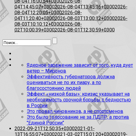
08-04T16:00:54+0300
2026-08-
04T14:45:07+0300
2026-08-04T13:45:16+0300
2026-
08-04T12:20:05+0300
2026-08-
04T11:20:40+0300
2026-08-03T13:00:12+0300
2026-
08-03T10:10:12+0300
2026-08-
02T10:00:39+0300
2026-08-01T12:30:59+0300
Ядерное заражение зависит от того, куда дует
ветер – Миронов
Эффективность губернаторов должна
оцениваться не по их пиару, а по
благосостоянию людей
Эффект «низкой базы»: кризис указывает на
необходимость срочной борьбы с бедностью
в России
Это провал чиновников, а не спортсменов
Это было голосование не за ЛДПР, а против
"Единой России"
2022-09-21T12:50:35+0300
2021-01-
13T16:55:07+0300
2021-03-02T15:01:20+0300
2019-