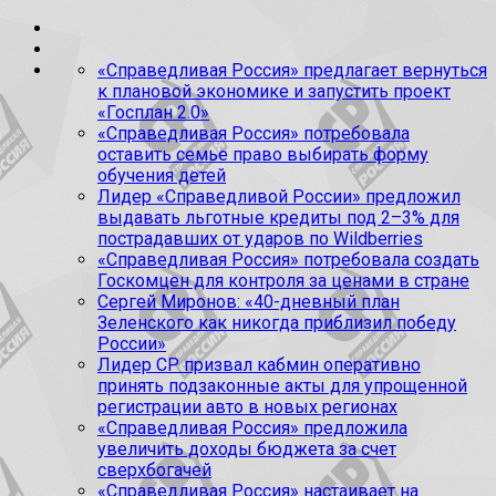
«Справедливая Россия» предлагает вернуться
к плановой экономике и запустить проект
«Госплан 2.0»
«Справедливая Россия» потребовала
оставить семье право выбирать форму
обучения детей
Лидер «Справедливой России» предложил
выдавать льготные кредиты под 2–3% для
пострадавших от ударов по Wildberries
«Справедливая Россия» потребовала создать
Госкомцен для контроля за ценами в стране
Сергей Миронов: «40-дневный план
Зеленского как никогда приблизил победу
России»
Лидер СР призвал кабмин оперативно
принять подзаконные акты для упрощенной
регистрации авто в новых регионах
«Справедливая Россия» предложила
увеличить доходы бюджета за счет
сверхбогачей
«Справедливая Россия» настаивает на