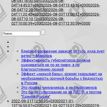
08-04T16:00:54+0300
2026-08-
04T14:45:07+0300
2026-08-04T13:45:16+0300
2026-
08-04T12:20:05+0300
2026-08-
04T11:20:40+0300
2026-08-03T13:00:12+0300
2026-
08-03T10:10:12+0300
2026-08-
02T10:00:39+0300
2026-08-01T12:30:59+0300
Ядерное заражение зависит от того, куда дует
ветер – Миронов
Эффективность губернаторов должна
оцениваться не по их пиару, а по
благосостоянию людей
Эффект «низкой базы»: кризис указывает на
необходимость срочной борьбы с бедностью
в России
Это провал чиновников, а не спортсменов
Это было голосование не за ЛДПР, а против
"Единой России"
2022-09-21T12:50:35+0300
2021-01-
13T16:55:07+0300
2021-03-02T15:01:20+0300
2019-