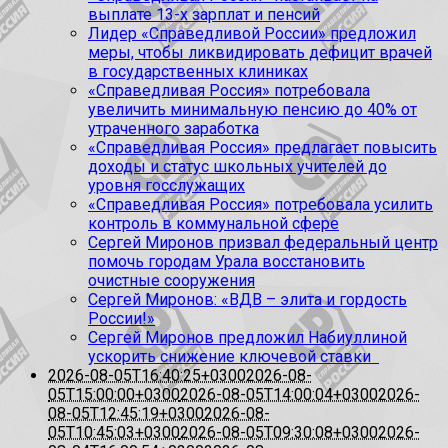
выплате 13-х зарплат и пенсий
Лидер «Справедливой России» предложил
меры, чтобы ликвидировать дефицит врачей
в государственных клиниках
«Справедливая Россия» потребовала
увеличить минимальную пенсию до 40% от
утраченного заработка
«Справедливая Россия» предлагает повысить
доходы и статус школьных учителей до
уровня госслужащих
«Справедливая Россия» потребовала усилить
контроль в коммунальной сфере
Сергей Миронов призвал федеральный центр
помочь городам Урала восстановить
очистные сооружения
Сергей Миронов: «ВДВ – элита и гордость
России!»
Сергей Миронов предложил Набиуллиной
ускорить снижение ключевой ставки
2026-08-05T16:40:25+0300
2026-08-
05T15:00:00+0300
2026-08-05T14:00:04+0300
2026-
08-05T12:45:19+0300
2026-08-
05T10:45:03+0300
2026-08-05T09:30:08+0300
2026-