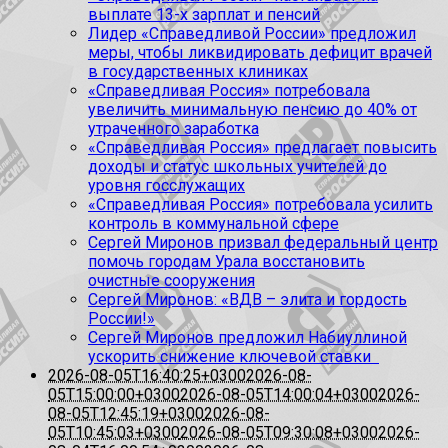
выплате 13-х зарплат и пенсий
Лидер «Справедливой России» предложил
меры, чтобы ликвидировать дефицит врачей
в государственных клиниках
«Справедливая Россия» потребовала
увеличить минимальную пенсию до 40% от
утраченного заработка
«Справедливая Россия» предлагает повысить
доходы и статус школьных учителей до
уровня госслужащих
«Справедливая Россия» потребовала усилить
контроль в коммунальной сфере
Сергей Миронов призвал федеральный центр
помочь городам Урала восстановить
очистные сооружения
Сергей Миронов: «ВДВ – элита и гордость
России!»
Сергей Миронов предложил Набиуллиной
ускорить снижение ключевой ставки
2026-08-05T16:40:25+0300
2026-08-
05T15:00:00+0300
2026-08-05T14:00:04+0300
2026-
08-05T12:45:19+0300
2026-08-
05T10:45:03+0300
2026-08-05T09:30:08+0300
2026-