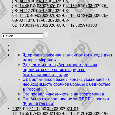
08-04T16:00:54+0300
2026-08-
04T14:45:07+0300
2026-08-04T13:45:16+0300
2026-
08-04T12:20:05+0300
2026-08-
04T11:20:40+0300
2026-08-03T13:00:12+0300
2026-
08-03T10:10:12+0300
2026-08-
02T10:00:39+0300
2026-08-01T12:30:59+0300
Ядерное заражение зависит от того, куда дует
ветер – Миронов
Эффективность губернаторов должна
оцениваться не по их пиару, а по
благосостоянию людей
Эффект «низкой базы»: кризис указывает на
необходимость срочной борьбы с бедностью
в России
Это провал чиновников, а не спортсменов
Это было голосование не за ЛДПР, а против
"Единой России"
2022-09-21T12:50:35+0300
2021-01-
13T16:55:07+0300
2021-03-02T15:01:20+0300
2019-