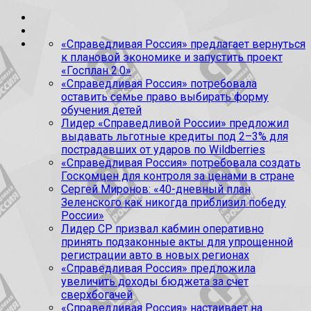
«Справедливая Россия» предлагает вернуться
к плановой экономике и запустить проект
«Госплан 2.0»
«Справедливая Россия» потребовала
оставить семье право выбирать форму
обучения детей
Лидер «Справедливой России» предложил
выдавать льготные кредиты под 2–3% для
пострадавших от ударов по Wildberries
«Справедливая Россия» потребовала создать
Госкомцен для контроля за ценами в стране
Сергей Миронов: «40-дневный план
Зеленского как никогда приблизил победу
России»
Лидер СР призвал кабмин оперативно
принять подзаконные акты для упрощенной
регистрации авто в новых регионах
«Справедливая Россия» предложила
увеличить доходы бюджета за счет
сверхбогачей
«Справедливая Россия» настаивает на