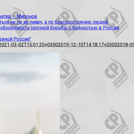
 ветер – Миронов
ся не по их пиару, а по благосостоянию людей
еобходимость срочной борьбы с бедностью в России
диной России"
2021-03-02T15:01:20+0300
2019-12-10T14:18:17+0300
2018-0