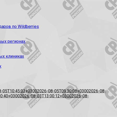
ров по Wildberries
вых регионах
ых клиниках
х
8-05T10:45:03+0300
2026-08-05T09:30:08+0300
2026-08-
20:40+0300
2026-08-03T13:00:12+0300
2026-08-