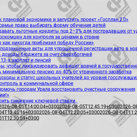
 плановой экономике и запустить проект «Госплан 2.0»
 семье право выбирать форму обучения детей
вать льготные кредиты под 2–3% для пострадавших от уда
оскомцен для контроля за ценами в стране
 как никогда приблизил победу России»
 подзаконные акты для упрощенной регистрации авто в но
 доходы бюджета за счет сверхбогачей
13-х зарплат и пенсий
, чтобы ликвидировать дефицит врачей в государственн
ь минимальную пенсию до 40% от утраченного заработка
доходы и статус школьных учителей до уровня госслужащи
контроль в коммунальной сфере
омочь городам Урала восстановить очистные сооружения
ии!»
рить снижение ключевой ставки
2026-08-05T14:00:04+0300
2026-08-05T12:45:19+0300
2026-0
04T13:45:16+0300
2026-08-04T12:20:05+0300
2026-08-04T11:
01T12:30:59+0300