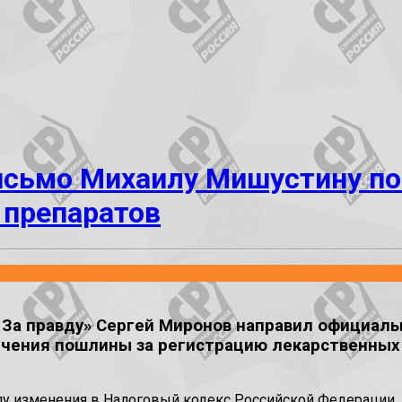
исьмо Михаилу Мишустину по
 препаратов
 За правду» Сергей Миронов направил официал
ичения пошлины за регистрацию лекарственных 
 силу изменения в Налоговый кодекс Российской Федераци