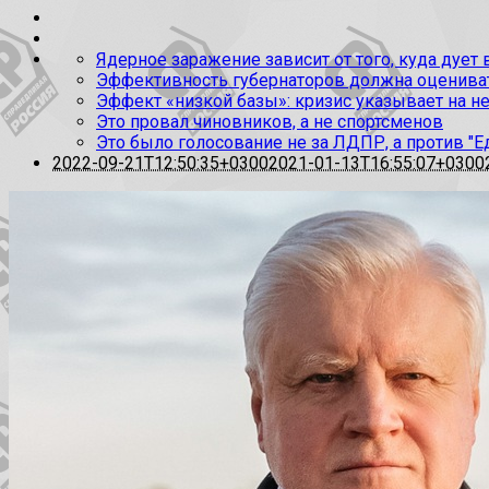
Ядерное заражение зависит от того, куда дует
Эффективность губернаторов должна оценивать
Эффект «низкой базы»: кризис указывает на н
Это провал чиновников, а не спортсменов
Это было голосование не за ЛДПР, а против "Е
2022-09-21T12:50:35+0300
2021-01-13T16:55:07+0300