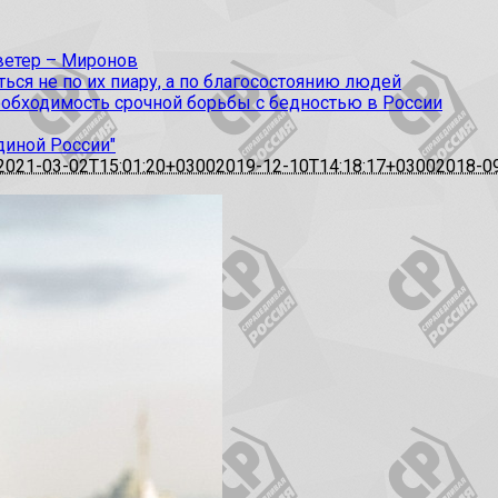
 ветер – Миронов
ся не по их пиару, а по благосостоянию людей
еобходимость срочной борьбы с бедностью в России
диной России"
2021-03-02T15:01:20+0300
2019-12-10T14:18:17+0300
2018-0