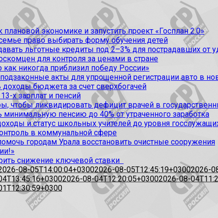
 плановой экономике и запустить проект «Госплан 2.0»
 семье право выбирать форму обучения детей
вать льготные кредиты под 2–3% для пострадавших от уда
оскомцен для контроля за ценами в стране
 как никогда приблизил победу России»
 подзаконные акты для упрощенной регистрации авто в но
 доходы бюджета за счет сверхбогачей
13-х зарплат и пенсий
, чтобы ликвидировать дефицит врачей в государственн
ь минимальную пенсию до 40% от утраченного заработка
доходы и статус школьных учителей до уровня госслужащи
контроль в коммунальной сфере
омочь городам Урала восстановить очистные сооружения
ии!»
рить снижение ключевой ставки
2026-08-05T14:00:04+0300
2026-08-05T12:45:19+0300
2026-0
04T13:45:16+0300
2026-08-04T12:20:05+0300
2026-08-04T11:
01T12:30:59+0300