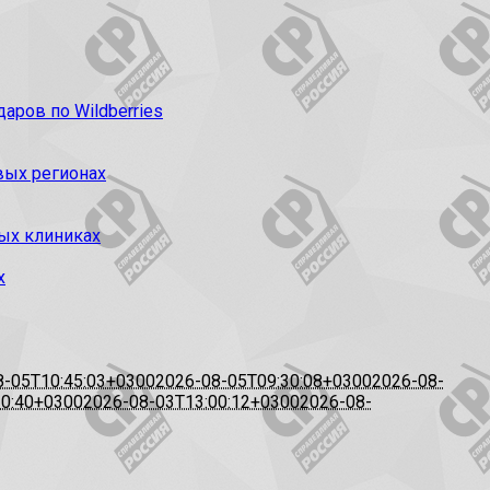
ров по Wildberries
вых регионах
ых клиниках
х
8-05T10:45:03+0300
2026-08-05T09:30:08+0300
2026-08-
20:40+0300
2026-08-03T13:00:12+0300
2026-08-