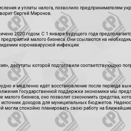
сления и уплаты налога, позволило предпринимателям укр
ворит Сергей Миронов.
но 2020 годом. С 1 января будущего года предполагается
предприятий малого бизнеса. Они ссылаются на необходи
пидемии коронавирусной инфекции.
ия», депутаты которой подготовили соответствующую попр
удно и медленно идёт восстановление после периода вын
должения государственной поддержки экономики мы предла
е малого бизнеса, оно позволит сэкономить средства, кот
ый источник доходов для муниципальных бюджетов. Надеюс
ей могли спокойно планировать свою работу на ближайши