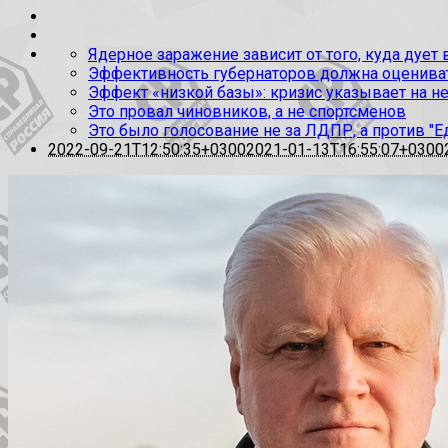
Ядерное заражение зависит от того, куда дует
Эффективность губернаторов должна оценивать
Эффект «низкой базы»: кризис указывает на н
Это провал чиновников, а не спортсменов
Это было голосование не за ЛДПР, а против "Е
2022-09-21T12:50:35+0300
2021-01-13T16:55:07+0300