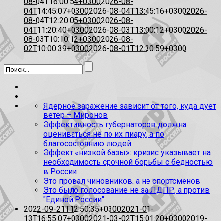
08-04T16:00:54+0300
2026-08-
04T14:45:07+0300
2026-08-04T13:45:16+0300
2026-
08-04T12:20:05+0300
2026-08-
04T11:20:40+0300
2026-08-03T13:00:12+0300
2026-
08-03T10:10:12+0300
2026-08-
02T10:00:39+0300
2026-08-01T12:30:59+0300
Ядерное заражение зависит от того, куда дует
ветер – Миронов
Эффективность губернаторов должна
оцениваться не по их пиару, а по
благосостоянию людей
Эффект «низкой базы»: кризис указывает на
необходимость срочной борьбы с бедностью
в России
Это провал чиновников, а не спортсменов
Это было голосование не за ЛДПР, а против
"Единой России"
2022-09-21T12:50:35+0300
2021-01-
13T16:55:07+0300
2021-03-02T15:01:20+0300
2019-