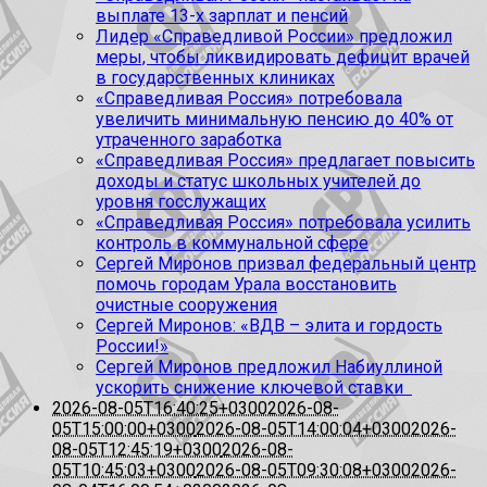
выплате 13-х зарплат и пенсий
Лидер «Справедливой России» предложил
меры, чтобы ликвидировать дефицит врачей
в государственных клиниках
«Справедливая Россия» потребовала
увеличить минимальную пенсию до 40% от
утраченного заработка
«Справедливая Россия» предлагает повысить
доходы и статус школьных учителей до
уровня госслужащих
«Справедливая Россия» потребовала усилить
контроль в коммунальной сфере
Сергей Миронов призвал федеральный центр
помочь городам Урала восстановить
очистные сооружения
Сергей Миронов: «ВДВ – элита и гордость
России!»
Сергей Миронов предложил Набиуллиной
ускорить снижение ключевой ставки
2026-08-05T16:40:25+0300
2026-08-
05T15:00:00+0300
2026-08-05T14:00:04+0300
2026-
08-05T12:45:19+0300
2026-08-
05T10:45:03+0300
2026-08-05T09:30:08+0300
2026-