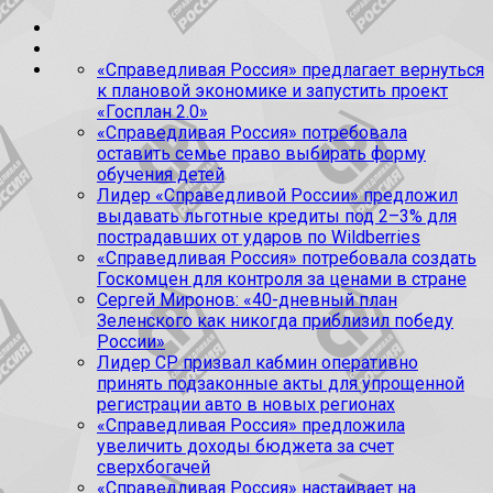
«Справедливая Россия» предлагает вернуться
к плановой экономике и запустить проект
«Госплан 2.0»
«Справедливая Россия» потребовала
оставить семье право выбирать форму
обучения детей
Лидер «Справедливой России» предложил
выдавать льготные кредиты под 2–3% для
пострадавших от ударов по Wildberries
«Справедливая Россия» потребовала создать
Госкомцен для контроля за ценами в стране
Сергей Миронов: «40-дневный план
Зеленского как никогда приблизил победу
России»
Лидер СР призвал кабмин оперативно
принять подзаконные акты для упрощенной
регистрации авто в новых регионах
«Справедливая Россия» предложила
увеличить доходы бюджета за счет
сверхбогачей
«Справедливая Россия» настаивает на