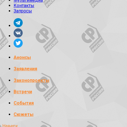
Мультимедиа
Контакты
Запросы
Анонсы
Заявления
Законопроекты
Встречи
События
Сюжеты
Наверх