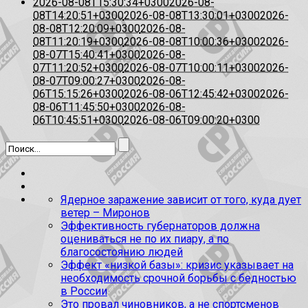
2026-08-08T15:30:34+0300
2026-08-
08T14:20:51+0300
2026-08-08T13:30:01+0300
2026-
08-08T12:20:09+0300
2026-08-
08T11:20:19+0300
2026-08-08T10:00:36+0300
2026-
08-07T15:40:41+0300
2026-08-
07T11:20:52+0300
2026-08-07T10:00:11+0300
2026-
08-07T09:00:27+0300
2026-08-
06T15:15:26+0300
2026-08-06T12:45:42+0300
2026-
08-06T11:45:50+0300
2026-08-
06T10:45:51+0300
2026-08-06T09:00:20+0300
Ядерное заражение зависит от того, куда дует
ветер – Миронов
Эффективность губернаторов должна
оцениваться не по их пиару, а по
благосостоянию людей
Эффект «низкой базы»: кризис указывает на
необходимость срочной борьбы с бедностью
в России
Это провал чиновников, а не спортсменов