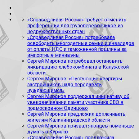
«Справедливая Россия» требует отменить
преференции для грузоперевозчиков из
недружественных стран
«Справедливая Россия» потребовала
освободить многодетные семьи и инвалидов
от оплаты НДС и таможенной пошлины за
импортные минивэны
Сергей Миронов потребовал остановить
ликвидацию хлебокомбината в Калужской
области
Сергей Миронов: «Пустующие квартиры
застройщиков надо передавать
нуждающимся»
Сергей Миронов поддержал инициативу об
увековечивании памяти участника СВО в
подмосковном Одинцово
Сергей Миронов предложил доплачивать
жителям Калининградской области
Сергей Миронов призвал японцев поменьше
думать о Курилах
«Справедливая Россия» предложила