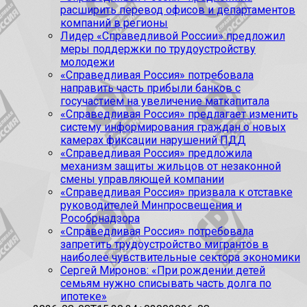
расширить перевод офисов и департаментов
компаний в регионы
Лидер «Справедливой России» предложил
меры поддержки по трудоустройству
молодежи
«Справедливая Россия» потребовала
направить часть прибыли банков с
госучастием на увеличение маткапитала
«Справедливая Россия» предлагает изменить
систему информирования граждан о новых
камерах фиксации нарушений ПДД
«Справедливая Россия» предложила
механизм защиты жильцов от незаконной
смены управляющей компании
«Справедливая Россия» призвала к отставке
руководителей Минпросвещения и
Рособрнадзора
«Справедливая Россия» потребовала
запретить трудоустройство мигрантов в
наиболее чувствительные сектора экономики
Сергей Миронов: «При рождении детей
семьям нужно списывать часть долга по
ипотеке»