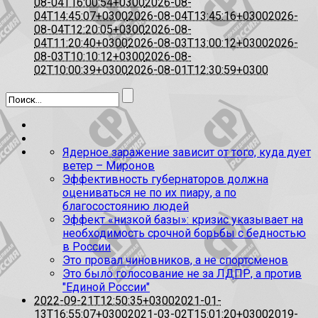
08-04T16:00:54+0300
2026-08-
04T14:45:07+0300
2026-08-04T13:45:16+0300
2026-
08-04T12:20:05+0300
2026-08-
04T11:20:40+0300
2026-08-03T13:00:12+0300
2026-
08-03T10:10:12+0300
2026-08-
02T10:00:39+0300
2026-08-01T12:30:59+0300
Ядерное заражение зависит от того, куда дует
ветер – Миронов
Эффективность губернаторов должна
оцениваться не по их пиару, а по
благосостоянию людей
Эффект «низкой базы»: кризис указывает на
необходимость срочной борьбы с бедностью
в России
Это провал чиновников, а не спортсменов
Это было голосование не за ЛДПР, а против
"Единой России"
2022-09-21T12:50:35+0300
2021-01-
13T16:55:07+0300
2021-03-02T15:01:20+0300
2019-