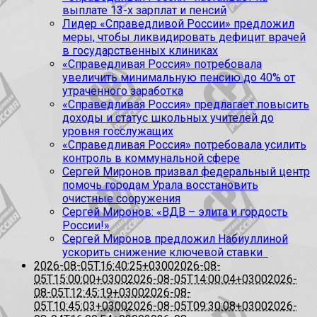
выплате 13-х зарплат и пенсий
Лидер «Справедливой России» предложил
меры, чтобы ликвидировать дефицит врачей
в государственных клиниках
«Справедливая Россия» потребовала
увеличить минимальную пенсию до 40% от
утраченного заработка
«Справедливая Россия» предлагает повысить
доходы и статус школьных учителей до
уровня госслужащих
«Справедливая Россия» потребовала усилить
контроль в коммунальной сфере
Сергей Миронов призвал федеральный центр
помочь городам Урала восстановить
очистные сооружения
Сергей Миронов: «ВДВ – элита и гордость
России!»
Сергей Миронов предложил Набиуллиной
ускорить снижение ключевой ставки
2026-08-05T16:40:25+0300
2026-08-
05T15:00:00+0300
2026-08-05T14:00:04+0300
2026-
08-05T12:45:19+0300
2026-08-
05T10:45:03+0300
2026-08-05T09:30:08+0300
2026-