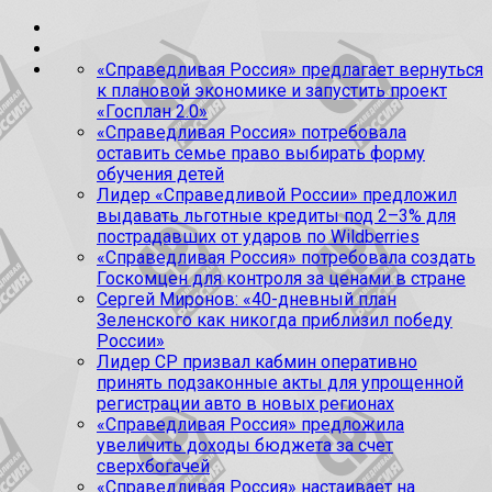
«Справедливая Россия» предлагает вернуться
к плановой экономике и запустить проект
«Госплан 2.0»
«Справедливая Россия» потребовала
оставить семье право выбирать форму
обучения детей
Лидер «Справедливой России» предложил
выдавать льготные кредиты под 2–3% для
пострадавших от ударов по Wildberries
«Справедливая Россия» потребовала создать
Госкомцен для контроля за ценами в стране
Сергей Миронов: «40-дневный план
Зеленского как никогда приблизил победу
России»
Лидер СР призвал кабмин оперативно
принять подзаконные акты для упрощенной
регистрации авто в новых регионах
«Справедливая Россия» предложила
увеличить доходы бюджета за счет
сверхбогачей
«Справедливая Россия» настаивает на