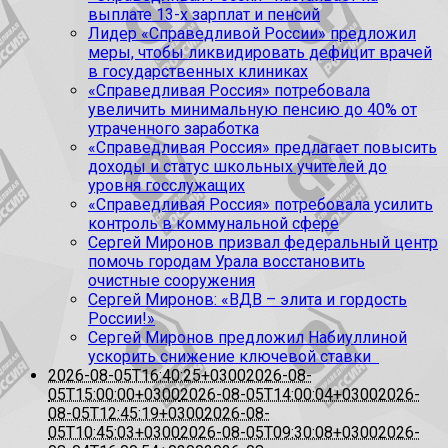
выплате 13-х зарплат и пенсий
Лидер «Справедливой России» предложил
меры, чтобы ликвидировать дефицит врачей
в государственных клиниках
«Справедливая Россия» потребовала
увеличить минимальную пенсию до 40% от
утраченного заработка
«Справедливая Россия» предлагает повысить
доходы и статус школьных учителей до
уровня госслужащих
«Справедливая Россия» потребовала усилить
контроль в коммунальной сфере
Сергей Миронов призвал федеральный центр
помочь городам Урала восстановить
очистные сооружения
Сергей Миронов: «ВДВ – элита и гордость
России!»
Сергей Миронов предложил Набиуллиной
ускорить снижение ключевой ставки
2026-08-05T16:40:25+0300
2026-08-
05T15:00:00+0300
2026-08-05T14:00:04+0300
2026-
08-05T12:45:19+0300
2026-08-
05T10:45:03+0300
2026-08-05T09:30:08+0300
2026-