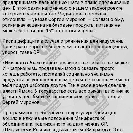
предпринимать дальнейшие шаги в плане сдерживания
цен. В этой связи напоминаю о нашем законопроекте,
который правительство Медведева постоянно
отклоняло, — указал Сергей Миронов. — Согласно ему,
розничная наценка на базовые продукты питания не
может быть выше 15% от оптовой цены».
Риски дефицита в случае ограничения цен надуманны.
Такие разговоры не более чем «шантаж поставщиков»,
уверен глава СР.
«Никакого объективного дефицита нет и быть не может.
И «капризным» продавцам можно сказать просто:
хочешь работать, поставляй социально значимые
продукты по установленным ценам, не хочешь — вместо
тебя придут работать другие. Так в свое время сделали
власти Ямала. У государства есть все рычаги влияния на
уровень цен, была бы политическая воля», — говорит
Сергей Миронов.
Программное требование о госрегулировании цен
вошло в ключевые положения Манифеста об
объединении, подписанного на днях между СР,
«Патриотами России» и движением «За правду». Этот