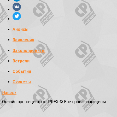
Анонсы
Заявления
Законопроекты
Встречи
События
Сюжеты
Наверх
Онлайн пресс-центр от PREX © Все права защищены