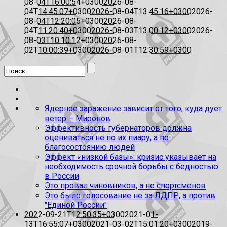
08-04T16:00:54+0300
2026-08-
04T14:45:07+0300
2026-08-04T13:45:16+0300
2026-
08-04T12:20:05+0300
2026-08-
04T11:20:40+0300
2026-08-03T13:00:12+0300
2026-
08-03T10:10:12+0300
2026-08-
02T10:00:39+0300
2026-08-01T12:30:59+0300
Ядерное заражение зависит от того, куда дует
ветер – Миронов
Эффективность губернаторов должна
оцениваться не по их пиару, а по
благосостоянию людей
Эффект «низкой базы»: кризис указывает на
необходимость срочной борьбы с бедностью
в России
Это провал чиновников, а не спортсменов
Это было голосование не за ЛДПР, а против
"Единой России"
2022-09-21T12:50:35+0300
2021-01-
13T16:55:07+0300
2021-03-02T15:01:20+0300
2019-