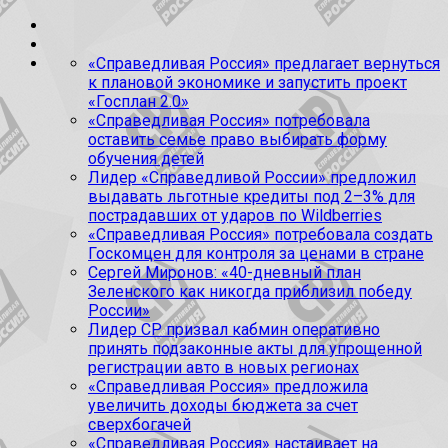
«Справедливая Россия» предлагает вернуться
к плановой экономике и запустить проект
«Госплан 2.0»
«Справедливая Россия» потребовала
оставить семье право выбирать форму
обучения детей
Лидер «Справедливой России» предложил
выдавать льготные кредиты под 2–3% для
пострадавших от ударов по Wildberries
«Справедливая Россия» потребовала создать
Госкомцен для контроля за ценами в стране
Сергей Миронов: «40-дневный план
Зеленского как никогда приблизил победу
России»
Лидер СР призвал кабмин оперативно
принять подзаконные акты для упрощенной
регистрации авто в новых регионах
«Справедливая Россия» предложила
увеличить доходы бюджета за счет
сверхбогачей
«Справедливая Россия» настаивает на