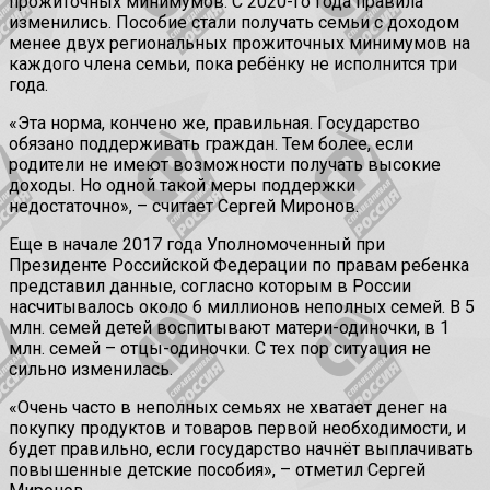
прожиточных минимумов. С 2020-го года правила
изменились. Пособие стали получать семьи с доходом
менее двух региональных прожиточных минимумов на
каждого члена семьи, пока ребёнку не исполнится три
года.
«Эта норма, кончено же, правильная. Государство
обязано поддерживать граждан. Тем более, если
родители не имеют возможности получать высокие
доходы. Но одной такой меры поддержки
недостаточно», – считает Сергей Миронов.
Еще в начале 2017 года Уполномоченный при
Президенте Российской Федерации по правам ребенка
представил данные, согласно которым в России
насчитывалось около 6 миллионов неполных семей. В 5
млн. семей детей воспитывают матери-одиночки, в 1
млн. семей – отцы-одиночки. С тех пор ситуация не
сильно изменилась.
«Очень часто в неполных семьях не хватает денег на
покупку продуктов и товаров первой необходимости, и
будет правильно, если государство начнёт выплачивать
повышенные детские пособия», – отметил Сергей