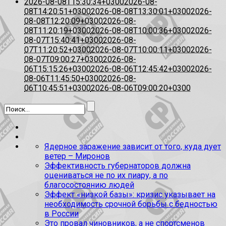
2026-08-08T15:30:34+0300
2026-08-
08T14:20:51+0300
2026-08-08T13:30:01+0300
2026-
08-08T12:20:09+0300
2026-08-
08T11:20:19+0300
2026-08-08T10:00:36+0300
2026-
08-07T15:40:41+0300
2026-08-
07T11:20:52+0300
2026-08-07T10:00:11+0300
2026-
08-07T09:00:27+0300
2026-08-
06T15:15:26+0300
2026-08-06T12:45:42+0300
2026-
08-06T11:45:50+0300
2026-08-
06T10:45:51+0300
2026-08-06T09:00:20+0300
Ядерное заражение зависит от того, куда дует
ветер – Миронов
Эффективность губернаторов должна
оцениваться не по их пиару, а по
благосостоянию людей
Эффект «низкой базы»: кризис указывает на
необходимость срочной борьбы с бедностью
в России
Это провал чиновников, а не спортсменов