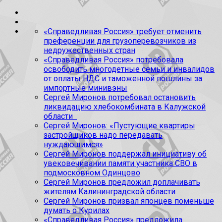
«Справедливая Россия» требует отменить
преференции для грузоперевозчиков из
недружественных стран
«Справедливая Россия» потребовала
освободить многодетные семьи и инвалидов
от оплаты НДС и таможенной пошлины за
импортные минивэны
Сергей Миронов потребовал остановить
ликвидацию хлебокомбината в Калужской
области
Сергей Миронов: «Пустующие квартиры
застройщиков надо передавать
нуждающимся»
Сергей Миронов поддержал инициативу об
увековечивании памяти участника СВО в
подмосковном Одинцово
Сергей Миронов предложил доплачивать
жителям Калининградской области
Сергей Миронов призвал японцев поменьше
думать о Курилах
«Справедливая Россия» предложила