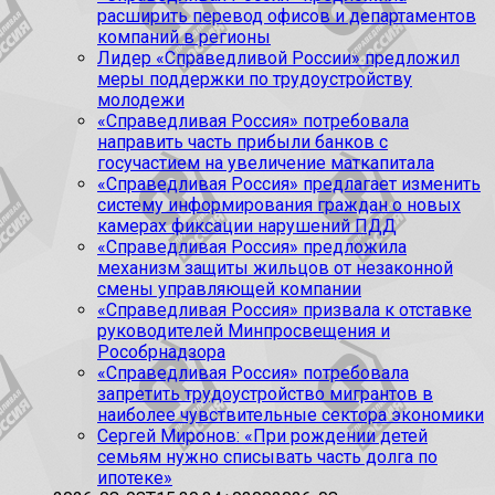
расширить перевод офисов и департаментов
компаний в регионы
Лидер «Справедливой России» предложил
меры поддержки по трудоустройству
молодежи
«Справедливая Россия» потребовала
направить часть прибыли банков с
госучастием на увеличение маткапитала
«Справедливая Россия» предлагает изменить
систему информирования граждан о новых
камерах фиксации нарушений ПДД
«Справедливая Россия» предложила
механизм защиты жильцов от незаконной
смены управляющей компании
«Справедливая Россия» призвала к отставке
руководителей Минпросвещения и
Рособрнадзора
«Справедливая Россия» потребовала
запретить трудоустройство мигрантов в
наиболее чувствительные сектора экономики
Сергей Миронов: «При рождении детей
семьям нужно списывать часть долга по
ипотеке»