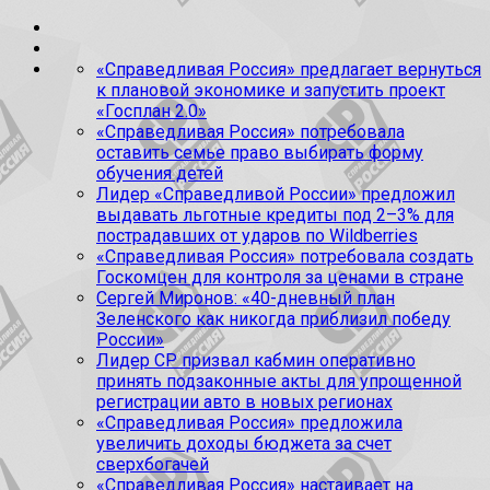
«Справедливая Россия» предлагает вернуться
к плановой экономике и запустить проект
«Госплан 2.0»
«Справедливая Россия» потребовала
оставить семье право выбирать форму
обучения детей
Лидер «Справедливой России» предложил
выдавать льготные кредиты под 2–3% для
пострадавших от ударов по Wildberries
«Справедливая Россия» потребовала создать
Госкомцен для контроля за ценами в стране
Сергей Миронов: «40-дневный план
Зеленского как никогда приблизил победу
России»
Лидер СР призвал кабмин оперативно
принять подзаконные акты для упрощенной
регистрации авто в новых регионах
«Справедливая Россия» предложила
увеличить доходы бюджета за счет
сверхбогачей
«Справедливая Россия» настаивает на