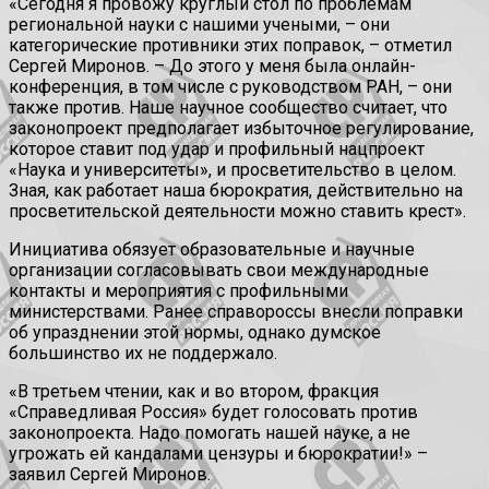
«Сегодня я провожу круглый стол по проблемам
региональной науки с нашими учеными, – они
категорические противники этих поправок, – отметил
Сергей Миронов. – До этого у меня была онлайн-
конференция, в том числе с руководством РАН, – они
также против. Наше научное сообщество считает, что
законопроект предполагает избыточное регулирование,
которое ставит под удар и профильный нацпроект
«Наука и университеты», и просветительство в целом.
Зная, как работает наша бюрократия, действительно на
просветительской деятельности можно ставить крест».
Инициатива обязует образовательные и научные
организации согласовывать свои международные
контакты и мероприятия с профильными
министерствами. Ранее справороссы внесли поправки
об упразднении этой нормы, однако думское
большинство их не поддержало.
«В третьем чтении, как и во втором, фракция
«Справедливая Россия» будет голосовать против
законопроекта. Надо помогать нашей науке, а не
угрожать ей кандалами цензуры и бюрократии!» –
заявил Сергей Миронов.