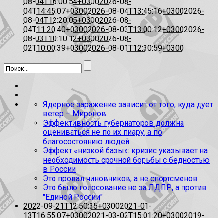
08-04T16:00:54+0300
2026-08-
04T14:45:07+0300
2026-08-04T13:45:16+0300
2026-
08-04T12:20:05+0300
2026-08-
04T11:20:40+0300
2026-08-03T13:00:12+0300
2026-
08-03T10:10:12+0300
2026-08-
02T10:00:39+0300
2026-08-01T12:30:59+0300
Ядерное заражение зависит от того, куда дует
ветер – Миронов
Эффективность губернаторов должна
оцениваться не по их пиару, а по
благосостоянию людей
Эффект «низкой базы»: кризис указывает на
необходимость срочной борьбы с бедностью
в России
Это провал чиновников, а не спортсменов
Это было голосование не за ЛДПР, а против
"Единой России"
2022-09-21T12:50:35+0300
2021-01-
13T16:55:07+0300
2021-03-02T15:01:20+0300
2019-