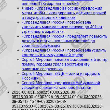
выплате 13-х зарплат и пенсий
Лидер «Справедливой России» предложил
меры, чтобы ликвидировать дефицит врачей
в государственных клиниках
«Справедливая Россия» потребовала
увеличить минимальную пенсию до 40% от
утраченного заработка
«Справедливая Россия» предлагает повысить
доходы и статус школьных учителей до
уровня госслужащих
«Справедливая Россия» потребовала усилить
контроль в коммунальной сфере
Сергей Миронов призвал федеральный центр
помочь городам Урала восстановить
очистные сооружения
Сергей Миронов: «ВДВ – элита и гордость
России!»
Сергей Миронов предложил Набиуллиной
ускорить снижение ключевой ставки
2026-08-05T16:40:25+0300
2026-08-
05T15:00:00+0300
2026-08-05T14:00:04+0300
2026-
08-05T12:45:19+0300
2026-08-
05T10:45:03+0300
2026-08-05T09:30:08+0300
2026-