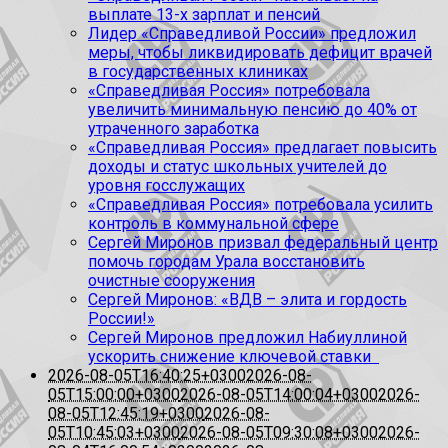
выплате 13-х зарплат и пенсий
Лидер «Справедливой России» предложил
меры, чтобы ликвидировать дефицит врачей
в государственных клиниках
«Справедливая Россия» потребовала
увеличить минимальную пенсию до 40% от
утраченного заработка
«Справедливая Россия» предлагает повысить
доходы и статус школьных учителей до
уровня госслужащих
«Справедливая Россия» потребовала усилить
контроль в коммунальной сфере
Сергей Миронов призвал федеральный центр
помочь городам Урала восстановить
очистные сооружения
Сергей Миронов: «ВДВ – элита и гордость
России!»
Сергей Миронов предложил Набиуллиной
ускорить снижение ключевой ставки
2026-08-05T16:40:25+0300
2026-08-
05T15:00:00+0300
2026-08-05T14:00:04+0300
2026-
08-05T12:45:19+0300
2026-08-
05T10:45:03+0300
2026-08-05T09:30:08+0300
2026-