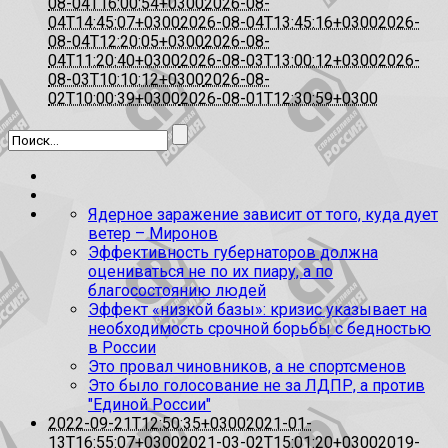
08-04T16:00:54+0300
2026-08-
04T14:45:07+0300
2026-08-04T13:45:16+0300
2026-
08-04T12:20:05+0300
2026-08-
04T11:20:40+0300
2026-08-03T13:00:12+0300
2026-
08-03T10:10:12+0300
2026-08-
02T10:00:39+0300
2026-08-01T12:30:59+0300
Ядерное заражение зависит от того, куда дует
ветер – Миронов
Эффективность губернаторов должна
оцениваться не по их пиару, а по
благосостоянию людей
Эффект «низкой базы»: кризис указывает на
необходимость срочной борьбы с бедностью
в России
Это провал чиновников, а не спортсменов
Это было голосование не за ЛДПР, а против
"Единой России"
2022-09-21T12:50:35+0300
2021-01-
13T16:55:07+0300
2021-03-02T15:01:20+0300
2019-