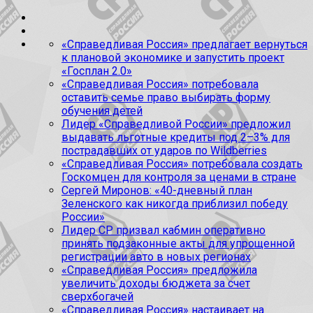
«Справедливая Россия» предлагает вернуться
к плановой экономике и запустить проект
«Госплан 2.0»
«Справедливая Россия» потребовала
оставить семье право выбирать форму
обучения детей
Лидер «Справедливой России» предложил
выдавать льготные кредиты под 2–3% для
пострадавших от ударов по Wildberries
«Справедливая Россия» потребовала создать
Госкомцен для контроля за ценами в стране
Сергей Миронов: «40-дневный план
Зеленского как никогда приблизил победу
России»
Лидер СР призвал кабмин оперативно
принять подзаконные акты для упрощенной
регистрации авто в новых регионах
«Справедливая Россия» предложила
увеличить доходы бюджета за счет
сверхбогачей
«Справедливая Россия» настаивает на