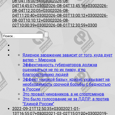
08-04T16:00:54+0300
2026-08-
04T14:45:07+0300
2026-08-04T13:45:16+0300
2026-
08-04T12:20:05+0300
2026-08-
04T11:20:40+0300
2026-08-03T13:00:12+0300
2026-
08-03T10:10:12+0300
2026-08-
02T10:00:39+0300
2026-08-01T12:30:59+0300
Ядерное заражение зависит от того, куда дует
ветер – Миронов
Эффективность губернаторов должна
оцениваться не по их пиару, а по
благосостоянию людей
Эффект «низкой базы»: кризис указывает на
необходимость срочной борьбы с бедностью
в России
Это провал чиновников, а не спортсменов
Это было голосование не за ЛДПР, а против
"Единой России"
2022-09-21T12:50:35+0300
2021-01-
13T16:55:07+0300
2021-03-02T15:01:20+0300
2019-