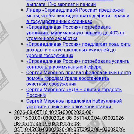
выплате 13-х зарплат и пенсий
Лидер «Справедливой России» предложил
меры, чтобы ликвидировать дефицит врачей
в государственных клиниках
«Справедливая Россия» потребовала
увеличить минимальную пенсию до 40% от
утраченного заработка
«Справедливая Россия» предлагает повысить
доходы и статус школьных учителей до
уровня госслужащих
«Справедливая Россия» потребовала усилить
контроль в коммунальной сфере
Сергей Миронов призвал федеральный центр
помочь городам Урала восстановить
очистные сооружения
Сергей Миронов: «ВДВ – элита и гордость
России!»
Сергей Миронов предложил Набиуллиной
ускорить снижение ключевой ставки
2026-08-05T16:40:25+0300
2026-08-
05T15:00:00+0300
2026-08-05T14:00:04+0300
2026-
08-05T12:45:19+0300
2026-08-
05T10:45:03+0300
2026-08-05T09:30:08+0300
2026-