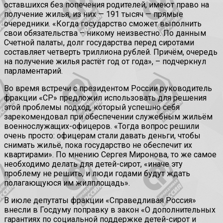
оставшихся без попечения родителей, имеют право на
получение жилья, из них — 191 тысяч — прямые
очередники. «Когда государство сможет выполнить
свои обязательства – никому неизвестно. По данным
Счетной палаты, долг государства перед сиротами
составляет четверть триллиона рублей. Причём, очередь
на получение жилья растёт год от года», – подчеркнул
парламентарий.
Во время встречи с президентом России руководитель
фракции «СР» предложил использовать для решения
этой проблемы подход, который успешно себя
зарекомендовал при обеспечении служебным жильём
военнослужащих-офицеров. «Тогда вопрос решили
очень просто: офицерам стали давать деньги, чтобы
снимать жильё, пока государство не обеспечит их
квартирами». По мнению Сергея Миронова, то же самое
необходимо делать для детей-сирот, «иначе эту
проблему не решить, и люди годами будут ждать
полагающуюся им жилплощадь».
В июле депутаты фракции «Справедливая Россия»
внесли в Госдуму поправку в закон «О дополнительных
гарантиях по социальной поддержке детей-сирот и