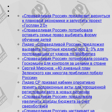
«Справедливая Россия» предлагает вернуться
к плановой экономике и запустить проект
«Госплан 2.0»
«Справедливая Россия» потребовала
оставить семье право выбирать форму
обучения детей
Лидер «Справедливой России» предложил
выдавать льготные кредиты под 2–3% для
пострадавших от ударов по Wildberries
«Справедливая Россия» потребовала создать
Госкомцен для контроля за ценами в стране
Сергей Миронов: «40-дневный план
Зеленского как никогда приблизил победу
России»
Лидер СР призвал кабмин оперативно
принять подзаконные акты для упрощенной
регистрации авто в новых регионах
«Справедливая Россия» предложила
увеличить доходы бюджета за счет
сверхбогачей
«Справедливая Россия» настаивает на