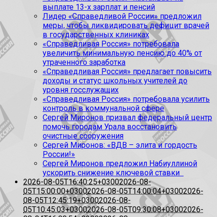
выплате 13-х зарплат и пенсий
Лидер «Справедливой России» предложил
меры, чтобы ликвидировать дефицит врачей
в государственных клиниках
«Справедливая Россия» потребовала
увеличить минимальную пенсию до 40% от
утраченного заработка
«Справедливая Россия» предлагает повысить
доходы и статус школьных учителей до
уровня госслужащих
«Справедливая Россия» потребовала усилить
контроль в коммунальной сфере
Сергей Миронов призвал федеральный центр
помочь городам Урала восстановить
очистные сооружения
Сергей Миронов: «ВДВ – элита и гордость
России!»
Сергей Миронов предложил Набиуллиной
ускорить снижение ключевой ставки
2026-08-05T16:40:25+0300
2026-08-
05T15:00:00+0300
2026-08-05T14:00:04+0300
2026-
08-05T12:45:19+0300
2026-08-
05T10:45:03+0300
2026-08-05T09:30:08+0300
2026-