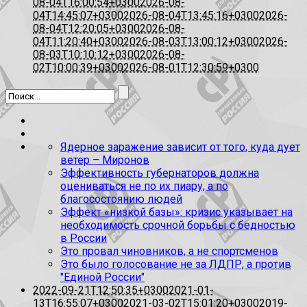
08-04T16:00:54+0300
2026-08-
04T14:45:07+0300
2026-08-04T13:45:16+0300
2026-
08-04T12:20:05+0300
2026-08-
04T11:20:40+0300
2026-08-03T13:00:12+0300
2026-
08-03T10:10:12+0300
2026-08-
02T10:00:39+0300
2026-08-01T12:30:59+0300
Ядерное заражение зависит от того, куда дует
ветер – Миронов
Эффективность губернаторов должна
оцениваться не по их пиару, а по
благосостоянию людей
Эффект «низкой базы»: кризис указывает на
необходимость срочной борьбы с бедностью
в России
Это провал чиновников, а не спортсменов
Это было голосование не за ЛДПР, а против
"Единой России"
2022-09-21T12:50:35+0300
2021-01-
13T16:55:07+0300
2021-03-02T15:01:20+0300
2019-