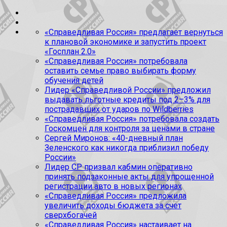
«Справедливая Россия» предлагает вернуться
к плановой экономике и запустить проект
«Госплан 2.0»
«Справедливая Россия» потребовала
оставить семье право выбирать форму
обучения детей
Лидер «Справедливой России» предложил
выдавать льготные кредиты под 2–3% для
пострадавших от ударов по Wildberries
«Справедливая Россия» потребовала создать
Госкомцен для контроля за ценами в стране
Сергей Миронов: «40-дневный план
Зеленского как никогда приблизил победу
России»
Лидер СР призвал кабмин оперативно
принять подзаконные акты для упрощенной
регистрации авто в новых регионах
«Справедливая Россия» предложила
увеличить доходы бюджета за счет
сверхбогачей
«Справедливая Россия» настаивает на