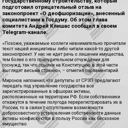
государственному строительству, который
подготовил отрицательный отзыв на
законопроект «О деофшоризации», внесенный
социалистами в Госдуму. Об этом глава
комитета Андрей Клишас сообщил в своем
Telegram-канале.
«Похоже, уважаемые коллеги невнимательно прочитали
текст нашей инициативы либо читали какой-то другой
законопроект. У нас не идет речь о лишении имущества,
тем более о его принудительном отчуждении для
госнужд, так что ссылки на Конституцию в этой части
выглядят весьма странно», – отметил парламентарий.
Миронов напомнил, что депутаты от СРЗП предлагают
передать под управление государства все
зарегистрированные в офшорах активы,
расположенные на территории РФ. Если собственники
откажутся в течение полугода перерегистрировать их в
России, то в связи с отсутствием возможности
добросовестного установления собственности данные
активы конфискуются в пользу России как бесхозное
имущество.