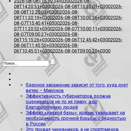
2026-08-08T15:30:34+0300
2026-08-
08T14:20:51+0300
2026-08-08T13:30:01+0300
2026-
08-08T12:20:09+0300
2026-08-
08T11:20:19+0300
2026-08-08T10:00:36+0300
2026-
08-07T15:40:41+0300
2026-08-
07T11:20:52+0300
2026-08-07T10:00:11+0300
2026-
08-07T09:00:27+0300
2026-08-
06T15:15:26+0300
2026-08-06T12:45:42+0300
2026-
08-06T11:45:50+0300
2026-08-
06T10:45:51+0300
2026-08-06T09:00:20+0300
Ядерное заражение зависит от того, куда дует
ветер – Миронов
Эффективность губернаторов должна
оцениваться не по их пиару, а по
благосостоянию людей
Эффект «низкой базы»: кризис указывает на
необходимость срочной борьбы с бедностью
в России
Это провал чиновников, а не спортсменов