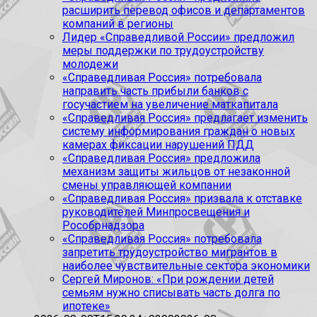
расширить перевод офисов и департаментов
компаний в регионы
Лидер «Справедливой России» предложил
меры поддержки по трудоустройству
молодежи
«Справедливая Россия» потребовала
направить часть прибыли банков с
госучастием на увеличение маткапитала
«Справедливая Россия» предлагает изменить
систему информирования граждан о новых
камерах фиксации нарушений ПДД
«Справедливая Россия» предложила
механизм защиты жильцов от незаконной
смены управляющей компании
«Справедливая Россия» призвала к отставке
руководителей Минпросвещения и
Рособрнадзора
«Справедливая Россия» потребовала
запретить трудоустройство мигрантов в
наиболее чувствительные сектора экономики
Сергей Миронов: «При рождении детей
семьям нужно списывать часть долга по
ипотеке»