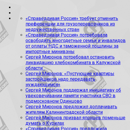
«Справедливая Россия» требует отменить
преференции для грузоперевозчиков из
недружественных стран
«Справедливая Россия» потребовала
освободить многодетные семьи и инвалидов
от оплаты НДС и таможенной пошлины за
импортные минивэны
Сергей Миронов потребовал остановить
ликвидацию хлебокомбината в Калужской
области
Сергей Миронов: «Пустующие квартиры
застройщиков надо передавать
нуждающимся»
Сергей Миронов поддержал инициативу об
увековечивании памяти участника СВО в
подмосковном Одинцово
Сергей Миронов предложил доплачивать
жителям Калининградской области
Сергей Миронов призвал японцев поменьше
думать о Курилах
«Справедливая Россия» предложила