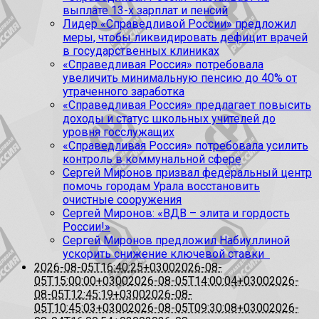
выплате 13-х зарплат и пенсий
Лидер «Справедливой России» предложил
меры, чтобы ликвидировать дефицит врачей
в государственных клиниках
«Справедливая Россия» потребовала
увеличить минимальную пенсию до 40% от
утраченного заработка
«Справедливая Россия» предлагает повысить
доходы и статус школьных учителей до
уровня госслужащих
«Справедливая Россия» потребовала усилить
контроль в коммунальной сфере
Сергей Миронов призвал федеральный центр
помочь городам Урала восстановить
очистные сооружения
Сергей Миронов: «ВДВ – элита и гордость
России!»
Сергей Миронов предложил Набиуллиной
ускорить снижение ключевой ставки
2026-08-05T16:40:25+0300
2026-08-
05T15:00:00+0300
2026-08-05T14:00:04+0300
2026-
08-05T12:45:19+0300
2026-08-
05T10:45:03+0300
2026-08-05T09:30:08+0300
2026-