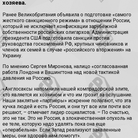
хозяева.
Ранее Великобритания объявила о подготовке «самого
жесткого санкционного режима» в отношении России,
который не исключает конфискации зарубежной
собственности российских олигархов. Администрация
президента США подготовила санкции против
руководства госкомпаний РФ, крупных чиновников и
членов их семей в случае «российского вторжения» на
Украину.
По мнению Сергея Миронова, налицо «согласованная
работа Лондона и Вашингтона над новой тактикой
давления на Россию.
«Англосаксы напомнили нашей компрадорской элите,
кто является их хозяином и что им грозит за ослушание.
Наши заклятые «партнеры» искренне полагают, что эта
кучка людей и есть Россия, и они тут все или почти все
решают, – отмечает лидер социалистов. – По счастью,
это не так. Это не Россия, а злокачественная опухоль на
ее теле, которую надо удалять пока она еще
«операбельна». Если Запад реализуют заявленные
меры, они здорово нам помогут».