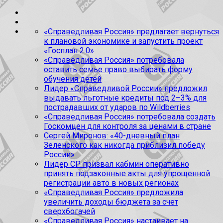
«Справедливая Россия» предлагает вернуться
к плановой экономике и запустить проект
«Госплан 2.0»
«Справедливая Россия» потребовала
оставить семье право выбирать форму
обучения детей
Лидер «Справедливой России» предложил
выдавать льготные кредиты под 2–3% для
пострадавших от ударов по Wildberries
«Справедливая Россия» потребовала создать
Госкомцен для контроля за ценами в стране
Сергей Миронов: «40-дневный план
Зеленского как никогда приблизил победу
России»
Лидер СР призвал кабмин оперативно
принять подзаконные акты для упрощенной
регистрации авто в новых регионах
«Справедливая Россия» предложила
увеличить доходы бюджета за счет
сверхбогачей
«Справедливая Россия» настаивает на