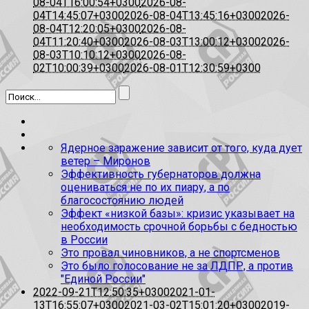
08-04T16:00:54+0300
2026-08-
04T14:45:07+0300
2026-08-04T13:45:16+0300
2026-
08-04T12:20:05+0300
2026-08-
04T11:20:40+0300
2026-08-03T13:00:12+0300
2026-
08-03T10:10:12+0300
2026-08-
02T10:00:39+0300
2026-08-01T12:30:59+0300
Ядерное заражение зависит от того, куда дует
ветер – Миронов
Эффективность губернаторов должна
оцениваться не по их пиару, а по
благосостоянию людей
Эффект «низкой базы»: кризис указывает на
необходимость срочной борьбы с бедностью
в России
Это провал чиновников, а не спортсменов
Это было голосование не за ЛДПР, а против
"Единой России"
2022-09-21T12:50:35+0300
2021-01-
13T16:55:07+0300
2021-03-02T15:01:20+0300
2019-