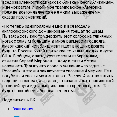
вседозволенности одинаково близка и республиканцам,
и демократам. И любимое трамповское «Америка
прежде всего» является ее емким выражением», –
сказал парламентарий.
«Но теперь однополярный мир и вся модель
англосаксонского доминирования трещат по швам.
Пытаясь хоть как-то удержать этот колосс на глиняных
ногах с самым большим в мире размером госдолга,
американский истеблишмент ищет внешних врагов –
будь то Россия, Китай или какие-то «злые люди» внутри
США. В общем, опять дурят головы избирателям, –
отметил Сергей Миронов. – Хочу в связи с этим
напомнить Трампу его слова о желании «поладить с
Россией»: в этом и заключается спасение Америки. Ее и
погубить, и спасти может только Россия. А вот поладить
надо не на словах, а на деле, отказавшись от нацистской
по своей сути идеи американского превосходства. Так
будет спокойнее и безопаснее всем».
Поделиться в ВК
Заявления