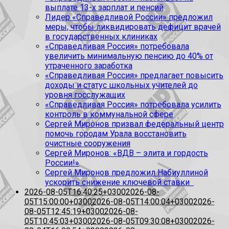
выплате 13-х зарплат и пенсий
Лидер «Справедливой России» предложил
меры, чтобы ликвидировать дефицит врачей
в государственных клиниках
«Справедливая Россия» потребовала
увеличить минимальную пенсию до 40% от
утраченного заработка
«Справедливая Россия» предлагает повысить
доходы и статус школьных учителей до
уровня госслужащих
«Справедливая Россия» потребовала усилить
контроль в коммунальной сфере
Сергей Миронов призвал федеральный центр
помочь городам Урала восстановить
очистные сооружения
Сергей Миронов: «ВДВ – элита и гордость
России!»
Сергей Миронов предложил Набиуллиной
ускорить снижение ключевой ставки
2026-08-05T16:40:25+0300
2026-08-
05T15:00:00+0300
2026-08-05T14:00:04+0300
2026-
08-05T12:45:19+0300
2026-08-
05T10:45:03+0300
2026-08-05T09:30:08+0300
2026-