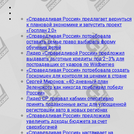
«Справедливая Россия» предлагает вернуться
к плановой экономике и запустить проект
«Госплан 2.0»
«Справедливая Россия» потребовала
оставить семье право выбирать форму
обучения детей
Лидер «Справедливой России» предложил
выдавать льготные кредиты под 2–3% для
пострадавших от ударов по Wildberries
«Справедливая Россия» потребовала создать
Госкомцен для контроля за ценами в стране
Сергей Миронов: «40-дневный план
Зеленского как никогда приблизил победу
России»
Лидер СР призвал кабмин оперативно
принять подзаконные акты для упрощенной
регистрации авто в новых регионах
«Справедливая Россия» предложила
увеличить доходы бюджета за счет
сверхбогачей
«Справедливая Россия» настаивает на