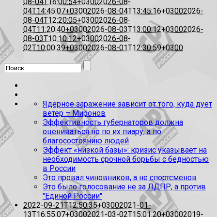
08-04T16:00:54+0300
2026-08-
04T14:45:07+0300
2026-08-04T13:45:16+0300
2026-
08-04T12:20:05+0300
2026-08-
04T11:20:40+0300
2026-08-03T13:00:12+0300
2026-
08-03T10:10:12+0300
2026-08-
02T10:00:39+0300
2026-08-01T12:30:59+0300
Ядерное заражение зависит от того, куда дует
ветер – Миронов
Эффективность губернаторов должна
оцениваться не по их пиару, а по
благосостоянию людей
Эффект «низкой базы»: кризис указывает на
необходимость срочной борьбы с бедностью
в России
Это провал чиновников, а не спортсменов
Это было голосование не за ЛДПР, а против
"Единой России"
2022-09-21T12:50:35+0300
2021-01-
13T16:55:07+0300
2021-03-02T15:01:20+0300
2019-