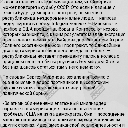
голос и стал пугать американцев тем, что Америка
может повторить судьбу СССР. Это если и дальше у
власти будут демократы, которые, по мнению
республиканца, нездоровые и злые люди, – написал
лидер партии в своем Telegram-канале. – Напомню: в
ноябре в США пройдут выборы в Конгресс, от исхода
которых зависит то, с каким результатом администрация
престарелого демократа Байдена доработает свой срок.
Если его соратники выборы проиграют, то ближайшие
два года американская телега никуда не поедет –
республиканцы наставят президенту палок в колеса с
прицелом на то, чтобы вернуться в Белый дом. Хотя и
без них шансов остаться там у него немного».
По словам Сергея Миронова, заявления Трампа с
обвинениями в адрес противников и «советским
пугалом» являются элементом внутренней
политической борьбы.
«За этими обличениями эпатажный миллиардер
скрывает от американцев главное: нынешние
проблемы США не из-за демократов. Они – порождение
многолетней имперской политики паразитирования на
других странах. Идея американской исключительности и