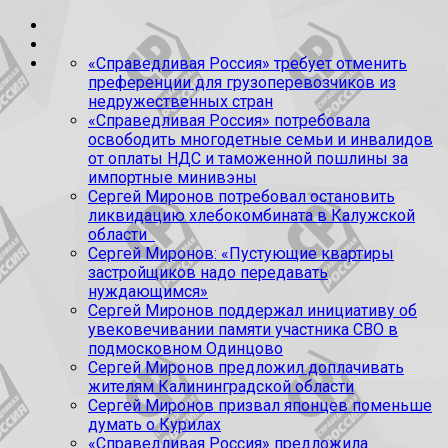
«Справедливая Россия» требует отменить
преференции для грузоперевозчиков из
недружественных стран
«Справедливая Россия» потребовала
освободить многодетные семьи и инвалидов
от оплаты НДС и таможенной пошлины за
импортные минивэны
Сергей Миронов потребовал остановить
ликвидацию хлебокомбината в Калужской
области
Сергей Миронов: «Пустующие квартиры
застройщиков надо передавать
нуждающимся»
Сергей Миронов поддержал инициативу об
увековечивании памяти участника СВО в
подмосковном Одинцово
Сергей Миронов предложил доплачивать
жителям Калининградской области
Сергей Миронов призвал японцев поменьше
думать о Курилах
«Справедливая Россия» предложила