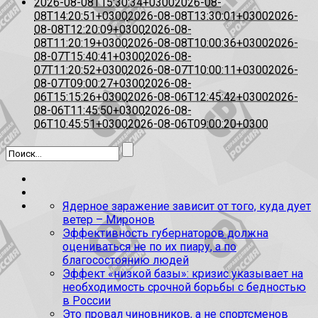
2026-08-08T15:30:34+0300
2026-08-
08T14:20:51+0300
2026-08-08T13:30:01+0300
2026-
08-08T12:20:09+0300
2026-08-
08T11:20:19+0300
2026-08-08T10:00:36+0300
2026-
08-07T15:40:41+0300
2026-08-
07T11:20:52+0300
2026-08-07T10:00:11+0300
2026-
08-07T09:00:27+0300
2026-08-
06T15:15:26+0300
2026-08-06T12:45:42+0300
2026-
08-06T11:45:50+0300
2026-08-
06T10:45:51+0300
2026-08-06T09:00:20+0300
Ядерное заражение зависит от того, куда дует
ветер – Миронов
Эффективность губернаторов должна
оцениваться не по их пиару, а по
благосостоянию людей
Эффект «низкой базы»: кризис указывает на
необходимость срочной борьбы с бедностью
в России
Это провал чиновников, а не спортсменов