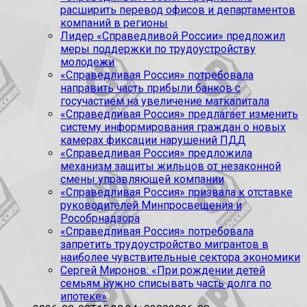
расширить перевод офисов и департаментов
компаний в регионы
Лидер «Справедливой России» предложил
меры поддержки по трудоустройству
молодежи
«Справедливая Россия» потребовала
направить часть прибыли банков с
госучастием на увеличение маткапитала
«Справедливая Россия» предлагает изменить
систему информирования граждан о новых
камерах фиксации нарушений ПДД
«Справедливая Россия» предложила
механизм защиты жильцов от незаконной
смены управляющей компании
«Справедливая Россия» призвала к отставке
руководителей Минпросвещения и
Рособрнадзора
«Справедливая Россия» потребовала
запретить трудоустройство мигрантов в
наиболее чувствительные сектора экономики
Сергей Миронов: «При рождении детей
семьям нужно списывать часть долга по
ипотеке»