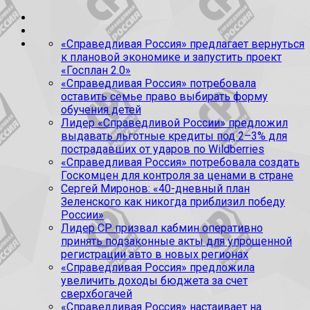
«Справедливая Россия» предлагает вернуться
к плановой экономике и запустить проект
«Госплан 2.0»
«Справедливая Россия» потребовала
оставить семье право выбирать форму
обучения детей
Лидер «Справедливой России» предложил
выдавать льготные кредиты под 2–3% для
пострадавших от ударов по Wildberries
«Справедливая Россия» потребовала создать
Госкомцен для контроля за ценами в стране
Сергей Миронов: «40-дневный план
Зеленского как никогда приблизил победу
России»
Лидер СР призвал кабмин оперативно
принять подзаконные акты для упрощенной
регистрации авто в новых регионах
«Справедливая Россия» предложила
увеличить доходы бюджета за счет
сверхбогачей
«Справедливая Россия» настаивает на