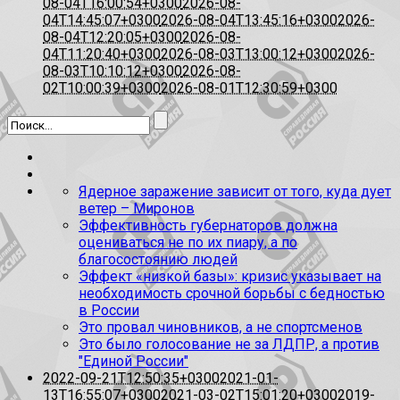
08-04T16:00:54+0300
2026-08-
04T14:45:07+0300
2026-08-04T13:45:16+0300
2026-
08-04T12:20:05+0300
2026-08-
04T11:20:40+0300
2026-08-03T13:00:12+0300
2026-
08-03T10:10:12+0300
2026-08-
02T10:00:39+0300
2026-08-01T12:30:59+0300
Ядерное заражение зависит от того, куда дует
ветер – Миронов
Эффективность губернаторов должна
оцениваться не по их пиару, а по
благосостоянию людей
Эффект «низкой базы»: кризис указывает на
необходимость срочной борьбы с бедностью
в России
Это провал чиновников, а не спортсменов
Это было голосование не за ЛДПР, а против
"Единой России"
2022-09-21T12:50:35+0300
2021-01-
13T16:55:07+0300
2021-03-02T15:01:20+0300
2019-