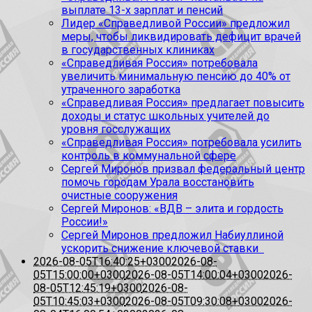
выплате 13-х зарплат и пенсий
Лидер «Справедливой России» предложил
меры, чтобы ликвидировать дефицит врачей
в государственных клиниках
«Справедливая Россия» потребовала
увеличить минимальную пенсию до 40% от
утраченного заработка
«Справедливая Россия» предлагает повысить
доходы и статус школьных учителей до
уровня госслужащих
«Справедливая Россия» потребовала усилить
контроль в коммунальной сфере
Сергей Миронов призвал федеральный центр
помочь городам Урала восстановить
очистные сооружения
Сергей Миронов: «ВДВ – элита и гордость
России!»
Сергей Миронов предложил Набиуллиной
ускорить снижение ключевой ставки
2026-08-05T16:40:25+0300
2026-08-
05T15:00:00+0300
2026-08-05T14:00:04+0300
2026-
08-05T12:45:19+0300
2026-08-
05T10:45:03+0300
2026-08-05T09:30:08+0300
2026-