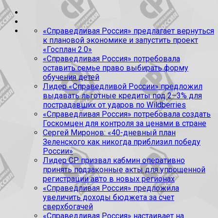
«Справедливая Россия» предлагает вернуться
к плановой экономике и запустить проект
«Госплан 2.0»
«Справедливая Россия» потребовала
оставить семье право выбирать форму
обучения детей
Лидер «Справедливой России» предложил
выдавать льготные кредиты под 2–3% для
пострадавших от ударов по Wildberries
«Справедливая Россия» потребовала создать
Госкомцен для контроля за ценами в стране
Сергей Миронов: «40-дневный план
Зеленского как никогда приблизил победу
России»
Лидер СР призвал кабмин оперативно
принять подзаконные акты для упрощенной
регистрации авто в новых регионах
«Справедливая Россия» предложила
увеличить доходы бюджета за счет
сверхбогачей
«Справедливая Россия» настаивает на