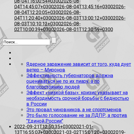
08-04T16:00:54+0300
2026-08-
04T14:45:07+0300
2026-08-04T13:45:16+0300
2026-
08-04T12:20:05+0300
2026-08-
04T11:20:40+0300
2026-08-03T13:00:12+0300
2026-
08-03T10:10:12+0300
2026-08-
02T10:00:39+0300
2026-08-01T12:30:59+0300
Ядерное заражение зависит от того, куда дует
ветер – Миронов
Эффективность губернаторов должна
оцениваться не по их пиару, а по
благосостоянию людей
Эффект «низкой базы»: кризис указывает на
необходимость срочной борьбы с бедностью
в России
Это провал чиновников, а не спортсменов
Это было голосование не за ЛДПР, а против
"Единой России"
2022-09-21T12:50:35+0300
2021-01-
13T16:55:07+0300
2021-03-02T15:01:20+0300
2019-