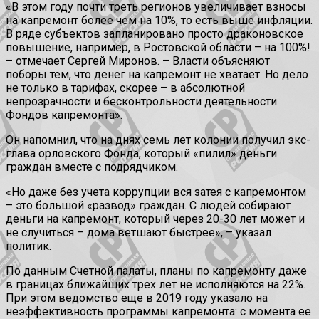
«В этом году почти треть регионов увеличивает взносы
на капремонт более чем на 10%, то есть выше инфляции.
В ряде субъектов запланировано просто драконовское
повышение, например, в Ростовской области – на 100%!
– отмечает Сергей Миронов. – Власти объясняют
поборы тем, что денег на капремонт не хватает. Но дело
не только в тарифах, скорее – в абсолютной
непрозрачности и бесконтрольности деятельности
Фондов капремонта».
Он напомнил, что на днях семь лет колонии получил экс-
глава орловского Фонда, который «пилил» деньги
граждан вместе с подрядчиком.
«Но даже без учета коррупции вся затея с капремонтом
– это большой «развод» граждан. С людей собирают
деньги на капремонт, который через 20-30 лет может и
не случиться – дома ветшают быстрее», – указал
политик.
По данным Счетной палаты, планы по капремонту даже
в границах ближайших трех лет не исполняются на 22%.
При этом ведомство еще в 2019 году указало на
неэффективность программы капремонта: с момента ее