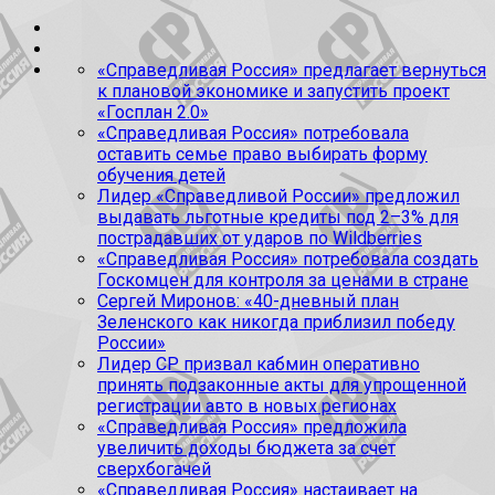
«Справедливая Россия» предлагает вернуться
к плановой экономике и запустить проект
«Госплан 2.0»
«Справедливая Россия» потребовала
оставить семье право выбирать форму
обучения детей
Лидер «Справедливой России» предложил
выдавать льготные кредиты под 2–3% для
пострадавших от ударов по Wildberries
«Справедливая Россия» потребовала создать
Госкомцен для контроля за ценами в стране
Сергей Миронов: «40-дневный план
Зеленского как никогда приблизил победу
России»
Лидер СР призвал кабмин оперативно
принять подзаконные акты для упрощенной
регистрации авто в новых регионах
«Справедливая Россия» предложила
увеличить доходы бюджета за счет
сверхбогачей
«Справедливая Россия» настаивает на