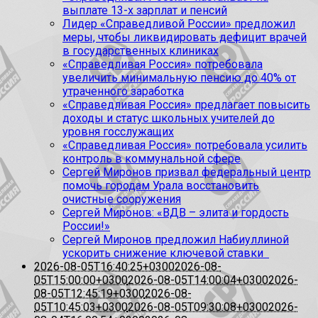
выплате 13-х зарплат и пенсий
Лидер «Справедливой России» предложил
меры, чтобы ликвидировать дефицит врачей
в государственных клиниках
«Справедливая Россия» потребовала
увеличить минимальную пенсию до 40% от
утраченного заработка
«Справедливая Россия» предлагает повысить
доходы и статус школьных учителей до
уровня госслужащих
«Справедливая Россия» потребовала усилить
контроль в коммунальной сфере
Сергей Миронов призвал федеральный центр
помочь городам Урала восстановить
очистные сооружения
Сергей Миронов: «ВДВ – элита и гордость
России!»
Сергей Миронов предложил Набиуллиной
ускорить снижение ключевой ставки
2026-08-05T16:40:25+0300
2026-08-
05T15:00:00+0300
2026-08-05T14:00:04+0300
2026-
08-05T12:45:19+0300
2026-08-
05T10:45:03+0300
2026-08-05T09:30:08+0300
2026-