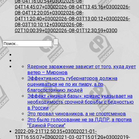
08-04T16:00:54+0300
2026-08-
04T14:45:07+0300
2026-08-04T13:45:16+0300
2026-
08-04T12:20:05+0300
2026-08-
04T11:20:40+0300
2026-08-03T13:00:12+0300
2026-
08-03T10:10:12+0300
2026-08-
02T10:00:39+0300
2026-08-01T12:30:59+0300
Ядерное заражение зависит от того, куда дует
ветер – Миронов
Эффективность губернаторов должна
оцениваться не по их пиару, а по
благосостоянию людей
Эффект «низкой базы»: кризис указывает на
необходимость срочной борьбы с бедностью
в России
Это провал чиновников, а не спортсменов
Это было голосование не за ЛДПР, а против
"Единой России"
2022-09-21T12:50:35+0300
2021-01-
13T16:55:07+0300
2021-03-02T15:01:20+0300
2019-