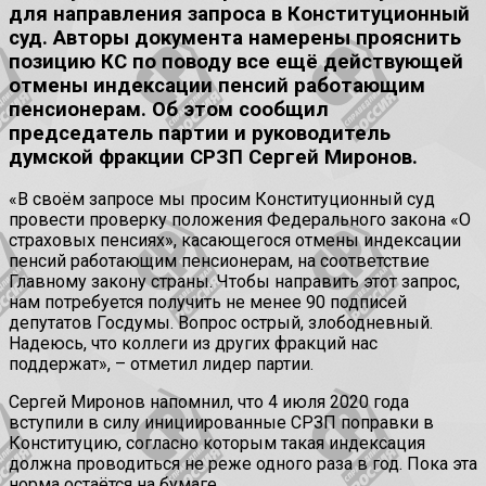
для направления запроса в Конституционный
суд. Авторы документа намерены прояснить
позицию КС по поводу все ещё действующей
отмены индексации пенсий работающим
пенсионерам. Об этом сообщил
председатель партии и руководитель
думской фракции СРЗП Сергей Миронов.
«В своём запросе мы просим Конституционный суд
провести проверку положения Федерального закона «О
страховых пенсиях», касающегося отмены индексации
пенсий работающим пенсионерам, на соответствие
Главному закону страны. Чтобы направить этот запрос,
нам потребуется получить не менее 90 подписей
депутатов Госдумы. Вопрос острый, злободневный.
Надеюсь, что коллеги из других фракций нас
поддержат», – отметил лидер партии.
Сергей Миронов напомнил, что 4 июля 2020 года
вступили в силу инициированные СРЗП поправки в
Конституцию, согласно которым такая индексация
должна проводиться не реже одного раза в год. Пока эта
норма остаётся на бумаге.