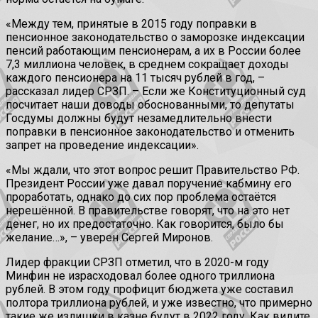
«Между тем, принятые в 2015 году поправки в
пенсионное законодательство о заморозке индексации
пенсий работающим пенсионерам, а их в России более
7,3 миллиона человек, в среднем сокращает доходы
каждого пенсионера на 11 тысяч рублей в год, –
рассказал лидер СРЗП. – Если же Конституционный суд
посчитает наши доводы обоснованными, то депутаты
Госдумы должны будут незамедлительно внести
поправки в пенсионное законодательство и отменить
запрет на проведение индексации».
«Мы ждали, что этот вопрос решит Правительство РФ.
Президент России уже давал поручение кабмину его
проработать, однако до сих пор проблема остаётся
нерешённой. В правительстве говорят, что на это нет
денег, но их предостаточно. Как говорится, было бы
желание…», – уверен Сергей Миронов.
Лидер фракции СРЗП отметил, что в 2020-м году
Минфин не израсходовал более одного триллиона
рублей. В этом году профицит бюджета уже составил
полтора триллиона рублей, и уже известно, что примерно
такие же излишки в казне будут в 2022 году. Как видите,