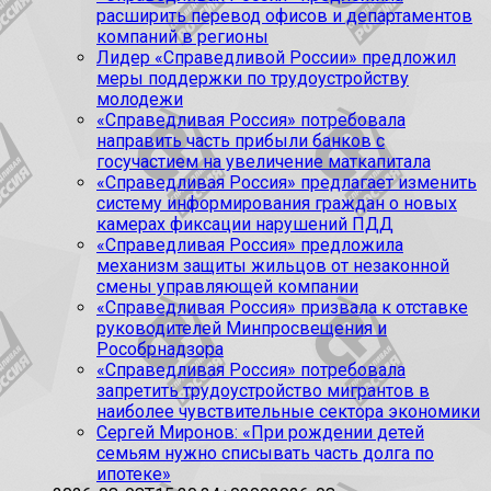
расширить перевод офисов и департаментов
компаний в регионы
Лидер «Справедливой России» предложил
меры поддержки по трудоустройству
молодежи
«Справедливая Россия» потребовала
направить часть прибыли банков с
госучастием на увеличение маткапитала
«Справедливая Россия» предлагает изменить
систему информирования граждан о новых
камерах фиксации нарушений ПДД
«Справедливая Россия» предложила
механизм защиты жильцов от незаконной
смены управляющей компании
«Справедливая Россия» призвала к отставке
руководителей Минпросвещения и
Рособрнадзора
«Справедливая Россия» потребовала
запретить трудоустройство мигрантов в
наиболее чувствительные сектора экономики
Сергей Миронов: «При рождении детей
семьям нужно списывать часть долга по
ипотеке»