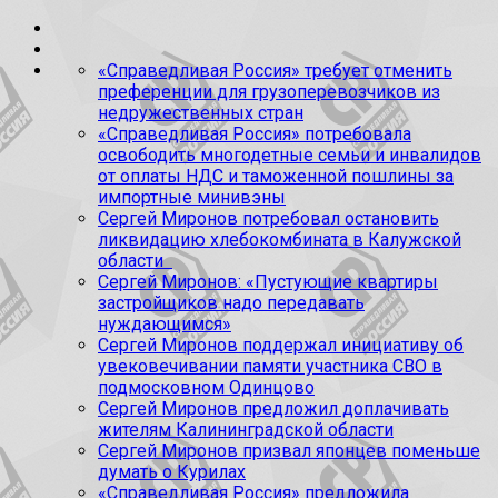
«Справедливая Россия» требует отменить
преференции для грузоперевозчиков из
недружественных стран
«Справедливая Россия» потребовала
освободить многодетные семьи и инвалидов
от оплаты НДС и таможенной пошлины за
импортные минивэны
Сергей Миронов потребовал остановить
ликвидацию хлебокомбината в Калужской
области
Сергей Миронов: «Пустующие квартиры
застройщиков надо передавать
нуждающимся»
Сергей Миронов поддержал инициативу об
увековечивании памяти участника СВО в
подмосковном Одинцово
Сергей Миронов предложил доплачивать
жителям Калининградской области
Сергей Миронов призвал японцев поменьше
думать о Курилах
«Справедливая Россия» предложила