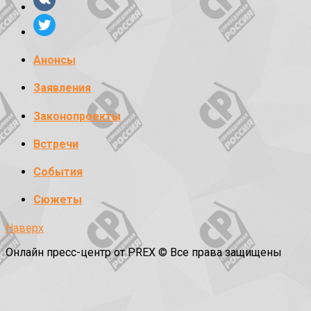
Анонсы
Заявления
Законопроекты
Встречи
События
Сюжеты
Наверх
Онлайн пресс-центр от PREX © Все права защищены