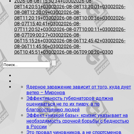
2026-08-08T15:30:34+0300
2026-08-
08T14:20:51+0300
2026-08-08T13:30:01+0300
2026-
08-08T12:20:09+0300
2026-08-
08T11:20:19+0300
2026-08-08T10:00:36+0300
2026-
08-07T15:40:41+0300
2026-08-
07T11:20:52+0300
2026-08-07T10:00:11+0300
2026-
08-07T09:00:27+0300
2026-08-
06T15:15:26+0300
2026-08-06T12:45:42+0300
2026-
08-06T11:45:50+0300
2026-08-
06T10:45:51+0300
2026-08-06T09:00:20+0300
Ядерное заражение зависит от того, куда дует
ветер – Миронов
Эффективность губернаторов должна
оцениваться не по их пиару, а по
благосостоянию людей
Эффект «низкой базы»: кризис указывает на
необходимость срочной борьбы с бедностью
в России
Это провал чиновников, а не спортсменов