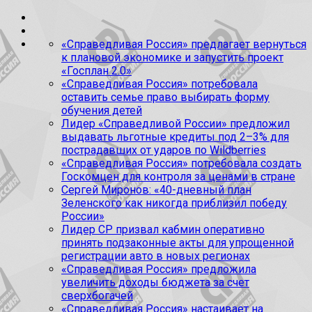
«Справедливая Россия» предлагает вернуться
к плановой экономике и запустить проект
«Госплан 2.0»
«Справедливая Россия» потребовала
оставить семье право выбирать форму
обучения детей
Лидер «Справедливой России» предложил
выдавать льготные кредиты под 2–3% для
пострадавших от ударов по Wildberries
«Справедливая Россия» потребовала создать
Госкомцен для контроля за ценами в стране
Сергей Миронов: «40-дневный план
Зеленского как никогда приблизил победу
России»
Лидер СР призвал кабмин оперативно
принять подзаконные акты для упрощенной
регистрации авто в новых регионах
«Справедливая Россия» предложила
увеличить доходы бюджета за счет
сверхбогачей
«Справедливая Россия» настаивает на