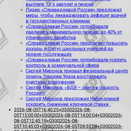
выплате 13-х зарплат и пенсий
Лидер «Справедливой России» предложил
меры, чтобы ликвидировать дефицит врачей
в государственных клиниках
«Справедливая Россия» потребовала
увеличить минимальную пенсию до 40% от
утраченного заработка
«Справедливая Россия» предлагает повысить
доходы и статус школьных учителей до
уровня госслужащих
«Справедливая Россия» потребовала усилить
контроль в коммунальной сфере
Сергей Миронов призвал федеральный центр
помочь городам Урала восстановить
очистные сооружения
Сергей Миронов: «ВДВ – элита и гордость
России!»
Сергей Миронов предложил Набиуллиной
ускорить снижение ключевой ставки
2026-08-05T16:40:25+0300
2026-08-
05T15:00:00+0300
2026-08-05T14:00:04+0300
2026-
08-05T12:45:19+0300
2026-08-
05T10:45:03+0300
2026-08-05T09:30:08+0300
2026-