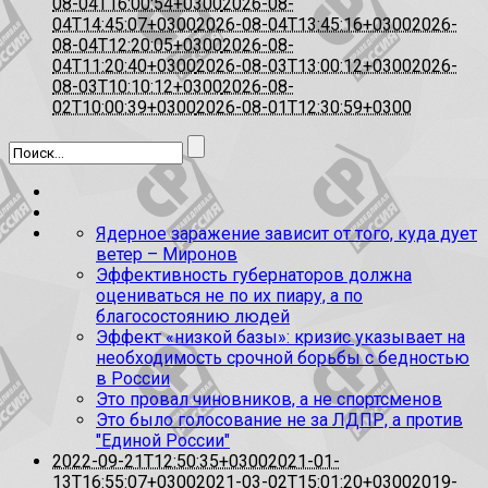
08-04T16:00:54+0300
2026-08-
04T14:45:07+0300
2026-08-04T13:45:16+0300
2026-
08-04T12:20:05+0300
2026-08-
04T11:20:40+0300
2026-08-03T13:00:12+0300
2026-
08-03T10:10:12+0300
2026-08-
02T10:00:39+0300
2026-08-01T12:30:59+0300
Ядерное заражение зависит от того, куда дует
ветер – Миронов
Эффективность губернаторов должна
оцениваться не по их пиару, а по
благосостоянию людей
Эффект «низкой базы»: кризис указывает на
необходимость срочной борьбы с бедностью
в России
Это провал чиновников, а не спортсменов
Это было голосование не за ЛДПР, а против
"Единой России"
2022-09-21T12:50:35+0300
2021-01-
13T16:55:07+0300
2021-03-02T15:01:20+0300
2019-