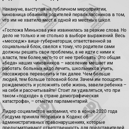
Накануне, выступая на публичном мероприятии,
чиновница обвинила родителей первоклассников в том,
что им не хватило мест в одной из местных школ.
«Госпожа Минькова уже извинилась за резкие слова. Но
дело не только и не столько в выборе выражений. Весь
«месседж» вице-губернаторши, ответственной за
социальный блок, свелся к тому, что родители сами
должны решать свои проблемы, а не идти с ними к
власти, тем более чего-то от нее требовать. Это общая
«беда» наших чиновников – население мешает им
работать: больных надо лечить, школьников учить,
пассажиров перевозить и так далее. Чем больше
людей, тем больше головной боли. Зачем им поощрять
рождаемость и усложнять себе жизнь, завели ребенка –
на себя и рассчитывайте! Стоит ли удивляться, что при
таком «подходе» в стране демографическая
катастрофа», – отметил парламентарий.
Лидер социалистов напомнил, что в конце 2020 года
Госдума приняла поправки в Кодекс об
административных правонарушениях, которые
предусматривают ответственность для представителей