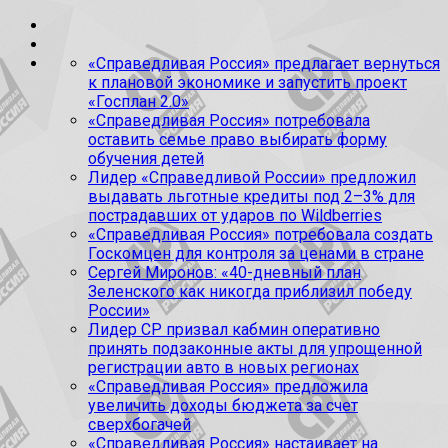
«Справедливая Россия» предлагает вернуться
к плановой экономике и запустить проект
«Госплан 2.0»
«Справедливая Россия» потребовала
оставить семье право выбирать форму
обучения детей
Лидер «Справедливой России» предложил
выдавать льготные кредиты под 2–3% для
пострадавших от ударов по Wildberries
«Справедливая Россия» потребовала создать
Госкомцен для контроля за ценами в стране
Сергей Миронов: «40-дневный план
Зеленского как никогда приблизил победу
России»
Лидер СР призвал кабмин оперативно
принять подзаконные акты для упрощенной
регистрации авто в новых регионах
«Справедливая Россия» предложила
увеличить доходы бюджета за счет
сверхбогачей
«Справедливая Россия» настаивает на