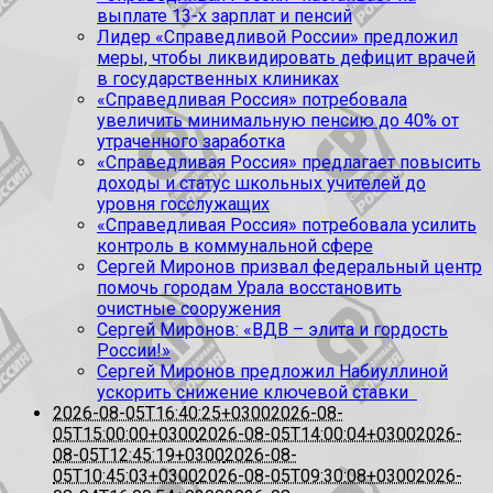
выплате 13-х зарплат и пенсий
Лидер «Справедливой России» предложил
меры, чтобы ликвидировать дефицит врачей
в государственных клиниках
«Справедливая Россия» потребовала
увеличить минимальную пенсию до 40% от
утраченного заработка
«Справедливая Россия» предлагает повысить
доходы и статус школьных учителей до
уровня госслужащих
«Справедливая Россия» потребовала усилить
контроль в коммунальной сфере
Сергей Миронов призвал федеральный центр
помочь городам Урала восстановить
очистные сооружения
Сергей Миронов: «ВДВ – элита и гордость
России!»
Сергей Миронов предложил Набиуллиной
ускорить снижение ключевой ставки
2026-08-05T16:40:25+0300
2026-08-
05T15:00:00+0300
2026-08-05T14:00:04+0300
2026-
08-05T12:45:19+0300
2026-08-
05T10:45:03+0300
2026-08-05T09:30:08+0300
2026-