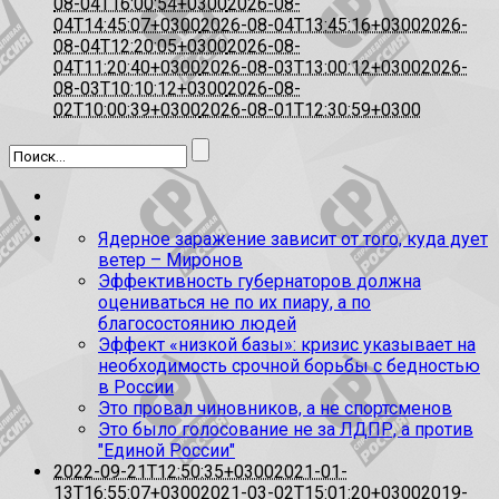
08-04T16:00:54+0300
2026-08-
04T14:45:07+0300
2026-08-04T13:45:16+0300
2026-
08-04T12:20:05+0300
2026-08-
04T11:20:40+0300
2026-08-03T13:00:12+0300
2026-
08-03T10:10:12+0300
2026-08-
02T10:00:39+0300
2026-08-01T12:30:59+0300
Ядерное заражение зависит от того, куда дует
ветер – Миронов
Эффективность губернаторов должна
оцениваться не по их пиару, а по
благосостоянию людей
Эффект «низкой базы»: кризис указывает на
необходимость срочной борьбы с бедностью
в России
Это провал чиновников, а не спортсменов
Это было голосование не за ЛДПР, а против
"Единой России"
2022-09-21T12:50:35+0300
2021-01-
13T16:55:07+0300
2021-03-02T15:01:20+0300
2019-