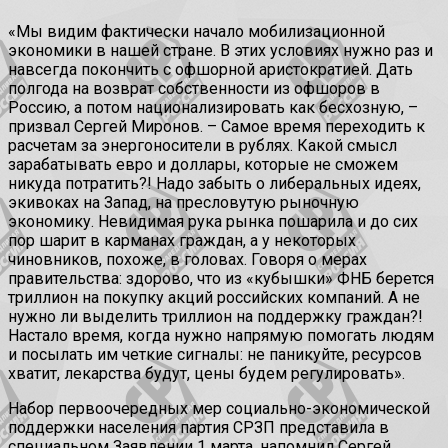
«Мы видим фактически начало мобилизационной
экономики в нашей стране. В этих условиях нужно раз и
навсегда покончить с офшорной аристократией. Дать
полгода на возврат собственности из офшоров в
Россию, а потом национализировать как бесхозную, –
призвал Сергей Миронов. – Самое время переходить к
расчетам за энергоносители в рублях. Какой смысл
зарабатывать евро и доллары, которые не сможем
никуда потратить?! Надо забыть о либеральных идеях,
экивоках на Запад, на пресловутую рыночную
экономику. Невидимая рука рынка пошарила и до сих
пор шарит в карманах граждан, а у некоторых
чиновников, похоже, в головах. Говоря о мерах
правительства: здорово, что из «кубышки» ФНБ берется
триллион на покупку акций российских компаний. А не
нужно ли выделить триллион на поддержку граждан?!
Настало время, когда нужно напрямую помогать людям
и посылать им четкие сигналы: не паникуйте, ресурсов
хватит, лекарства будут, цены будем регулировать».
Набор первоочередных мер социально-экономической
поддержки населения партия СРЗП представила в
специальном Заявлении 1 марта, напомнил Сергей