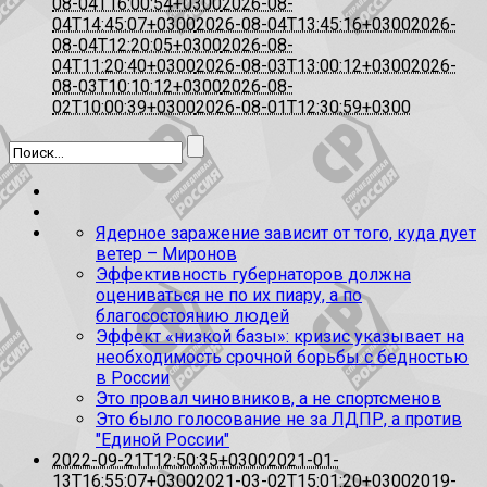
08-04T16:00:54+0300
2026-08-
04T14:45:07+0300
2026-08-04T13:45:16+0300
2026-
08-04T12:20:05+0300
2026-08-
04T11:20:40+0300
2026-08-03T13:00:12+0300
2026-
08-03T10:10:12+0300
2026-08-
02T10:00:39+0300
2026-08-01T12:30:59+0300
Ядерное заражение зависит от того, куда дует
ветер – Миронов
Эффективность губернаторов должна
оцениваться не по их пиару, а по
благосостоянию людей
Эффект «низкой базы»: кризис указывает на
необходимость срочной борьбы с бедностью
в России
Это провал чиновников, а не спортсменов
Это было голосование не за ЛДПР, а против
"Единой России"
2022-09-21T12:50:35+0300
2021-01-
13T16:55:07+0300
2021-03-02T15:01:20+0300
2019-