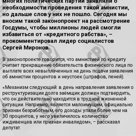
многих политических партий заявляли о
необходимости проведения такой амнистии,
но дальше слов у них не пошло. Сегодня мы
вносим такой законопроект на рассмотрение
Госдумы, чтобы миллионы людей смогли
избавиться от «кредитного рабства», –
прокомментировал лидер социалистов
Сергей Миронов.
В законопроекте говорится, что амнистией по кредиту
считает прекращение обязательств физического лица по
выплате всех невыплаченных на день подачи заявления
об амнистии процентов и неустоек (штрафов, пеней).
«Механизм следующий: в день направления заявления о
реструктуризации долга заёмщик должен подтвердить,
что он действительно находится в трудной жизненной
ситуации. Например, является малоимущим, официально
признан безработным, его доходы упали более чем на
30 процентов, у него увеличилось количество
иждивенцев или признан инвалидом», – рассказал
депутат.