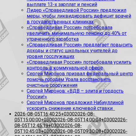
выплате 13-х зарплат и пенсий
Лидер «Справедливой России» предложил
меры, чтобы ликвидировать дефицит врачей
в государственных клиниках
«Справедливая Россия» потребовала
увеличить минимальную пенсию до 40% от
утраченного заработка
«Справедливая Россия» предлагает повысить
доходы и статус школьных учителей до
уровня госслужащих
«Справедливая Россия» потребовала усилить
контроль в коммунальной сфере
Сергей Миронов призвал федеральный центр
помочь городам Урала восстановить
очистные сооружения
Сергей Миронов: «ВДВ – элита и гордость
России!»
Сергей Миронов предложил Набиуллиной
ускорить снижение ключевой ставки
2026-08-05T16:40:25+0300
2026-08-
05T15:00:00+0300
2026-08-05T14:00:04+0300
2026-
08-05T12:45:19+0300
2026-08-
05T10:45:03+0300
2026-08-05T09:30:08+0300
2026-