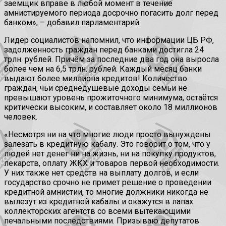
заемщик вправе в любой момент в течение
амнистируемого периода досрочно погасить долг перед
банком», – добавил парламентарий.
Лидер социалистов напомнил, что информации ЦБ РФ,
задолженность граждан перед банками достигла 24
трлн. рублей. Причём за последние два год она выросла
более чем на 6,5 трлн. рублей. Каждый месяц банки
выдают более миллиона кредитов! Количество
граждан, чьи среднедушевые доходы семьи не
превышают уровень прожиточного минимума, остаётся
критически высоким, и составляет около 18 миллионов
человек.
«Несмотря ни на что многие люди просто вынуждены
залезать в кредитную кабалу. Это говорит о том, что у
людей нет денег ни на жизнь, ни на покупку продуктов,
лекарств, оплату ЖКХ и товаров первой необходимости.
У них также нет средств на выплату долгов, и если
государство срочно не примет решение о проведении
кредитной амнистии, то многие должники никогда не
вылезут из кредитной кабалы и окажутся в лапах
коллекторских агентств со всеми вытекающими
печальными последствиями. Призываю депутатов