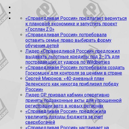
«Справедливая Россия» предлагает вернуться
к плановой экономике и запустить проект
«Госплан 2.0»
«Справедливая Россия» потребовала
оставить семье право выбирать форму
обучения детей
Лидер «Справедливой России» предложил
выдавать льготные кредиты под 2–3% для
пострадавших от ударов по Wildberries
«Справедливая Россия» потребовала создать
Госкомцен для контроля за ценами в стране
Сергей Миронов: «40-дневный план
Зеленского как никогда приблизил победу
России»
Лидер СР призвал кабмин оперативно
принять подзаконные акты для упрощенной
регистрации авто в новых регионах
«Справедливая Россия» предложила
увеличить доходы бюджета за счет
сверхбогачей
«Справедливая Россия» настаивает на