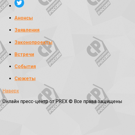
Анонсы
Заявления
Законопроекты
Встречи
События
Сюжеты
Наверх
Онлайн пресс-центр от PREX © Все права защищены