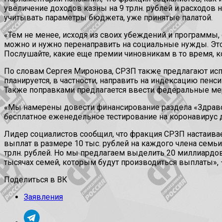
увеличение доходов казны на 9 трлн. рублей и расходов 
учитывать параметры бюджета, уже принятые палатой.
«Тем не менее, исходя из своих убеждений и программы
можно и нужно перенаправить на социальные нужды. Это
Послушайте, какие еще премии чиновникам в то время, к
По словам Сергея Миронова, СРЗП также предлагают исп
планируется, в частности, направить на индексацию пен
Также поправками предлагается ввести федеральные мер
«Мы намерены довести финансирование раздела «Здравоо
бесплатное еженедельное тестирование на коронавирус д
Лидер социалистов сообщил, что фракция СРЗП настаива
выплат в размере 10 тыс. рублей на каждого члена семьи
трлн. рублей. Но мы предлагаем выделить 20 миллиардов
тысячах семей, которым будут производиться выплаты», 
Поделиться в ВК
Заявления