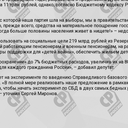
на 11 трлн. рублей, однако, согласно Бюджетному кодексу
, с которой наша партия шла на выборы, мы в правительс
, прежде всего, средства на материальное поощрение гос
огда больше половины населения живет в нищете!» – нед
ользовать на социальные цели 219 млрд. рублей из Резе
сий работающим пенсионерам и военным пенсионерам, на р
ы поддержки для «детей войны», обеспечить жильем дете
хранение» до 7% бюджетных расходов, увеличив их на 80 
ля каждого гражданина России», – добавил депутат.
ет на эксперименте по введению Справедливого базового
. «В полной мере реализовать наше предложение в рамках 
, чтобы начать эксперимент по СБД в двух самых бедных 
– уточнил Сергей Миронов.