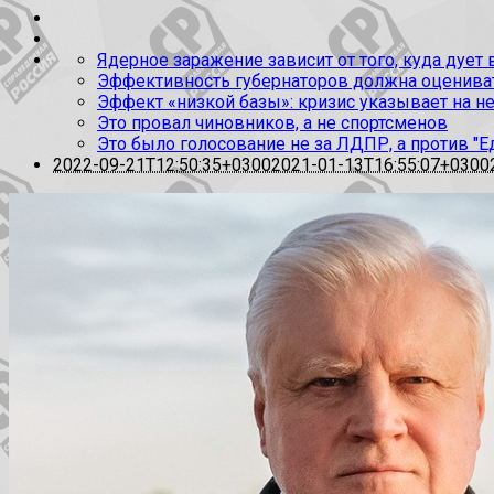
Ядерное заражение зависит от того, куда дует
Эффективность губернаторов должна оценивать
Эффект «низкой базы»: кризис указывает на н
Это провал чиновников, а не спортсменов
Это было голосование не за ЛДПР, а против "Е
2022-09-21T12:50:35+0300
2021-01-13T16:55:07+0300