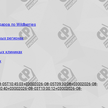
ров по Wildberries
вых регионах
ых клиниках
х
8-05T10:45:03+0300
2026-08-05T09:30:08+0300
2026-08-
20:40+0300
2026-08-03T13:00:12+0300
2026-08-