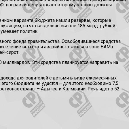
 РФ, поправки депутатов ко второму чтению должны
твенном варианте бюджета нашли резервы, которые
служащим, на что выделено свыше 185 млрд. рублей.
оумевает политик.
рвного фонда правительства. Освободившиеся средства
асселение ветхого и аварийного жилья в зоне БАМа.
й-сирот.
миллиардов. Эти средства планируется направить на
 дохода для родителей с детьми в виде ежемесячных
этого бюджета не удастся – для этого необходимо 7,5
регионах страны – Адыгее и Калмыкии. Речь идет о 52