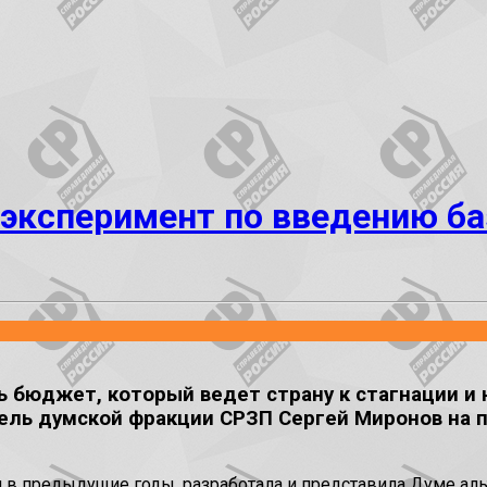
эксперимент по введению баз
 бюджет, который ведет страну к стагнации и 
тель думской фракции СРЗП Сергей Миронов на 
 и в предыдущие годы, разработала и представила Думе а