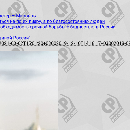
 ветер – Миронов
ся не по их пиару, а по благосостоянию людей
еобходимость срочной борьбы с бедностью в России
диной России"
2021-03-02T15:01:20+0300
2019-12-10T14:18:17+0300
2018-0