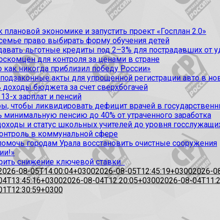
 плановой экономике и запустить проект «Госплан 2.0»
 семье право выбирать форму обучения детей
вать льготные кредиты под 2–3% для пострадавших от уда
оскомцен для контроля за ценами в стране
 как никогда приблизил победу России»
 подзаконные акты для упрощенной регистрации авто в но
 доходы бюджета за счет сверхбогачей
13-х зарплат и пенсий
, чтобы ликвидировать дефицит врачей в государственн
ь минимальную пенсию до 40% от утраченного заработка
доходы и статус школьных учителей до уровня госслужащи
контроль в коммунальной сфере
омочь городам Урала восстановить очистные сооружения
ии!»
рить снижение ключевой ставки
2026-08-05T14:00:04+0300
2026-08-05T12:45:19+0300
2026-0
04T13:45:16+0300
2026-08-04T12:20:05+0300
2026-08-04T11:
01T12:30:59+0300