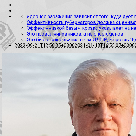
Ядерное заражение зависит от того, куда дует
Эффективность губернаторов должна оценивать
Эффект «низкой базы»: кризис указывает на н
Это провал чиновников, а не спортсменов
Это было голосование не за ЛДПР, а против "Е
2022-09-21T12:50:35+0300
2021-01-13T16:55:07+0300