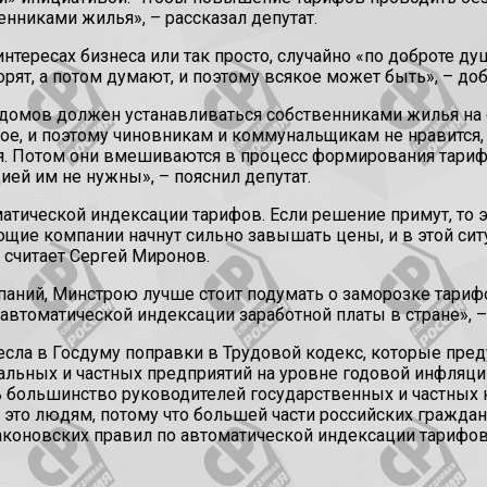
нниками жилья», – рассказал депутат.
интересах бизнеса или так просто, случайно «по доброте д
рят, а потом думают, и поэтому всякое может быть», – до
омов должен устанавливаться собственниками жилья на об
рое, и поэтому чиновникам и коммунальщикам не нравится,
. Потом они вмешиваются в процесс формирования тарифо
ей им не нужны», – пояснил депутат.
атической индексации тарифов. Если решение примут, то 
ющие компании начнут сильно завышать цены, и в этой си
 считает Сергей Миронов.
ний, Минстрою лучше стоит подумать о заморозке тарифо
автоматической индексации заработной платы в стране», –
есла в Госдуму поправки в Трудовой кодекс, которые пр
альных и частных предприятий на уровне годовой инфляци
 большинство руководителей государственных и частных к
это людям, потому что большей части российских граждан 
аконовских правил по автоматической индексации тарифо