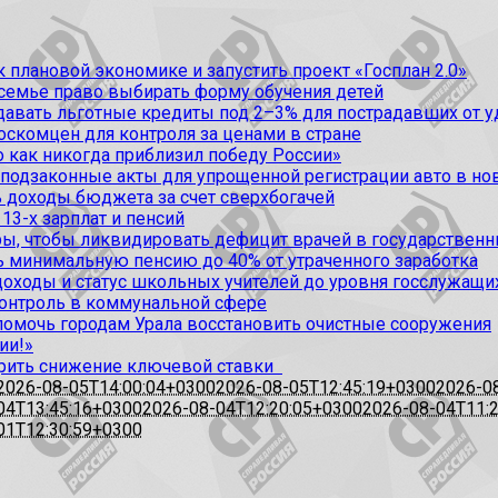
 плановой экономике и запустить проект «Госплан 2.0»
 семье право выбирать форму обучения детей
вать льготные кредиты под 2–3% для пострадавших от уда
оскомцен для контроля за ценами в стране
 как никогда приблизил победу России»
 подзаконные акты для упрощенной регистрации авто в но
 доходы бюджета за счет сверхбогачей
13-х зарплат и пенсий
, чтобы ликвидировать дефицит врачей в государственн
ь минимальную пенсию до 40% от утраченного заработка
доходы и статус школьных учителей до уровня госслужащи
контроль в коммунальной сфере
омочь городам Урала восстановить очистные сооружения
ии!»
рить снижение ключевой ставки
2026-08-05T14:00:04+0300
2026-08-05T12:45:19+0300
2026-0
04T13:45:16+0300
2026-08-04T12:20:05+0300
2026-08-04T11:
01T12:30:59+0300