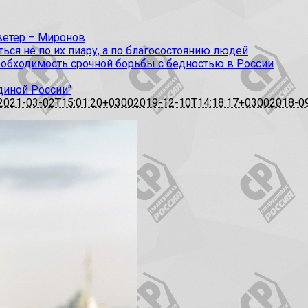
 ветер – Миронов
ся не по их пиару, а по благосостоянию людей
еобходимость срочной борьбы с бедностью в России
диной России"
2021-03-02T15:01:20+0300
2019-12-10T14:18:17+0300
2018-0