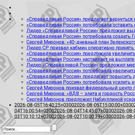
«Справедливая Россия» предлагает вернуться к
«Справедливая Россия» потребовала оставить
Лидер «Справедливой России» предложил выда
«Справедливая Россия» потребовала создать Г
Сергей Миронов: «40-дневный план Зеленского
Лидер СР призвал кабмин оперативно принять
«Справедливая Россия» предложила увеличить
«Справедливая Россия» настаивает на выплате 
Лидер «Справедливой России» предложил меры
«Справедливая Россия» потребовала увеличит
«Справедливая Россия» предлагает повысить 
«Справедливая Россия» потребовала усилить 
Сергей Миронов призвал федеральный центр п
Сергей Миронов: «ВДВ – элита и гордость Росс
Сергей Миронов предложил Набиуллиной уско
2026-08-05T16:40:25+0300
2026-08-05T15:00:00+0300
04T16:00:54+0300
2026-08-04T14:45:07+0300
2026-08-
03T10:10:12+0300
2026-08-02T10:00:39+0300
2026-08-