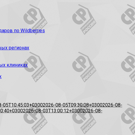
ров по Wildberries
вых регионах
ых клиниках
х
8-05T10:45:03+0300
2026-08-05T09:30:08+0300
2026-08-
20:40+0300
2026-08-03T13:00:12+0300
2026-08-