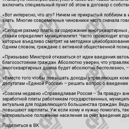
включить специальный пункт об этом в договор с собстве
«Вот интересно, что это? Ничем не прикрытый лоббизм в 
знать. Многие современные чиновники часто сначала гово
«Сегодня размер платы за содержание многоквартирных д
ставки определяет муниципалитет. Часто происходит вто
которые въедливо смотрят на методики ценообразования
Одним словом, граждане с активной общественной позици
«Призываю Минстрой отказаться от идеи введения автом
благосостоянии граждан. Абсолютно уверен, что управля
многоквартирных домов будет абсолютно бесполезно», –
«Вместо того чтобы повышать доходы управляющих компа
депутатам «Единой России» – решить вопрос о введении 
«Совсем недавно «Справедливая Россия – За правду» вн
заработной платы работникам государственных, муницип
актуальна для подавляющего большинства граждан. Ведь
повышают зарплаты. Уж если кому и нужно помогать, так 
материальное положение населения за счёт введения др
Поделиться в ВК