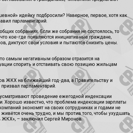
ушевной» идейку подбросили? Наверное, первое, хотя как
бавил парламентарий.
щих собраниях. Если же собрания не состоялось, то
 что кое-где появляются инициативные граждане,
в, диктуют свои условия и пытаются снизить цены.
это самым негативным образом отразится на
туации спорить и отстаивать свою позицию жильцам
в ЖКХ на ближайший год-два, а Правительству и
 призвал парламентарий.
едусматривают проведение ежегодной индексации
и. Хорошо известно, что проблема индексации зарплаты
омпаний экономят на своих сотрудниках и годами не
живётся очень трудно, и мы против того, чтобы ухудшать
в ЖКХ», – заключил Сергей Миронов.