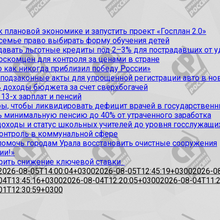
 плановой экономике и запустить проект «Госплан 2.0»
 семье право выбирать форму обучения детей
вать льготные кредиты под 2–3% для пострадавших от уда
оскомцен для контроля за ценами в стране
 как никогда приблизил победу России»
 подзаконные акты для упрощенной регистрации авто в но
 доходы бюджета за счет сверхбогачей
13-х зарплат и пенсий
, чтобы ликвидировать дефицит врачей в государственн
ь минимальную пенсию до 40% от утраченного заработка
доходы и статус школьных учителей до уровня госслужащи
контроль в коммунальной сфере
омочь городам Урала восстановить очистные сооружения
ии!»
рить снижение ключевой ставки
2026-08-05T14:00:04+0300
2026-08-05T12:45:19+0300
2026-0
04T13:45:16+0300
2026-08-04T12:20:05+0300
2026-08-04T11:
01T12:30:59+0300