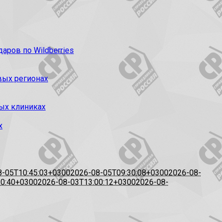
ров по Wildberries
вых регионах
ых клиниках
х
8-05T10:45:03+0300
2026-08-05T09:30:08+0300
2026-08-
20:40+0300
2026-08-03T13:00:12+0300
2026-08-