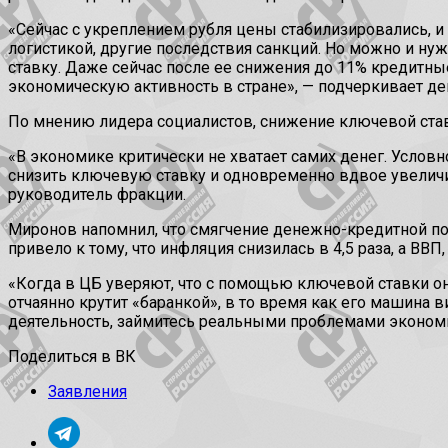
«Сейчас с укреплением рубля цены стабилизировались, и
логистикой, другие последствия санкций. Но можно и ну
ставку. Даже сейчас после ее снижения до 11% кредитны
экономическую активность в стране», — подчеркивает деп
По мнению лидера социалистов, снижение ключевой став
«В экономике критически не хватает самих денег. Условно
снизить ключевую ставку и одновременно вдвое увеличит
руководитель фракции.
Миронов напомнил, что смягчение денежно-кредитной поли
привело к тому, что инфляция снизилась в 4,5 раза, а ВВП
«Когда в ЦБ уверяют, что с помощью ключевой ставки он
отчаянно крутит «баранкой», в то время как его машина в
деятельность, займитесь реальными проблемами экономик
Поделиться в ВК
Заявления