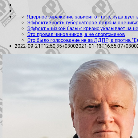
Ядерное заражение зависит от того, куда дует
Эффективность губернаторов должна оценивать
Эффект «низкой базы»: кризис указывает на н
Это провал чиновников, а не спортсменов
Это было голосование не за ЛДПР, а против "Е
2022-09-21T12:50:35+0300
2021-01-13T16:55:07+0300