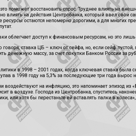
 это поможет восстановить спрос. Труднее влиять на внеш
жно влиять на действия Центробанка, который ввел свои 
е ресурсы остаются непомерно дорогими, а для многих пр
утат.
ки облегчает доступ к финансовым ресурсам, но это лишь
 говоря, ставка ЦБ – ключ от сейфа, но, если сейф пустой
ь денежную массу, за счет покупки Банком России за рубл
тики в 1998 – 2001 годах, когда ключевая ставка была сни
, упав в 1998 году на 5,3% за последующие три года вырос н
и воздействуют на инфляцию, это напоминает эпизод из «
исит в воздухе. Господа из Центробанка, спуститесь након
и, или хотя бы перестаньте ей вставлять палки в колеса»