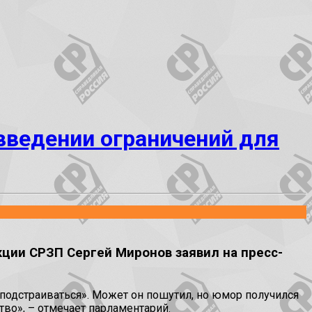
введении ограничений для
кции СРЗП Сергей Миронов заявил на пресс-
х подстраиваться». Может он пошутил, но юмор получился
тво», – отмечает парламентарий.