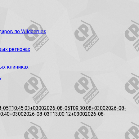
ров по Wildberries
вых регионах
ых клиниках
х
8-05T10:45:03+0300
2026-08-05T09:30:08+0300
2026-08-
20:40+0300
2026-08-03T13:00:12+0300
2026-08-