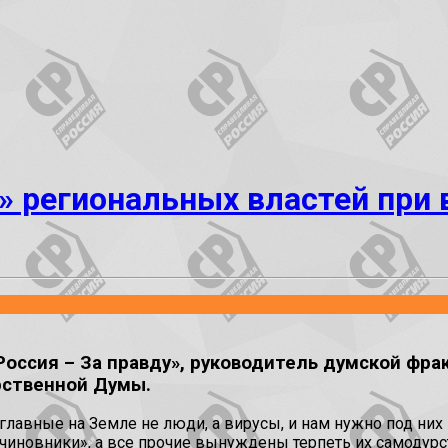
» региональных властей при 
оссия – За правду», руководитель думской фра
рственной Думы.
«главные на Земле не люди, а вирусы, и нам нужно под ни
 чиновники», а все прочие вынуждены терпеть их самодурс