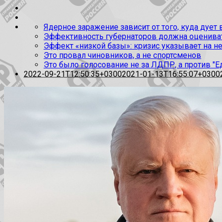
Ядерное заражение зависит от того, куда дует
Эффективность губернаторов должна оценивать
Эффект «низкой базы»: кризис указывает на н
Это провал чиновников, а не спортсменов
Это было голосование не за ЛДПР, а против "Е
2022-09-21T12:50:35+0300
2021-01-13T16:55:07+0300