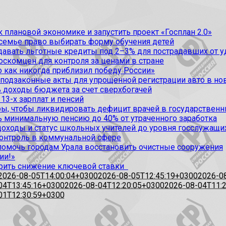
 плановой экономике и запустить проект «Госплан 2.0»
 семье право выбирать форму обучения детей
вать льготные кредиты под 2–3% для пострадавших от уда
оскомцен для контроля за ценами в стране
 как никогда приблизил победу России»
 подзаконные акты для упрощенной регистрации авто в но
 доходы бюджета за счет сверхбогачей
13-х зарплат и пенсий
, чтобы ликвидировать дефицит врачей в государственн
ь минимальную пенсию до 40% от утраченного заработка
доходы и статус школьных учителей до уровня госслужащи
контроль в коммунальной сфере
омочь городам Урала восстановить очистные сооружения
ии!»
рить снижение ключевой ставки
2026-08-05T14:00:04+0300
2026-08-05T12:45:19+0300
2026-0
04T13:45:16+0300
2026-08-04T12:20:05+0300
2026-08-04T11:
01T12:30:59+0300