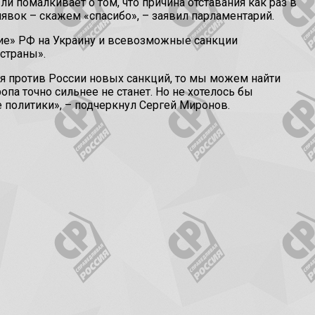
ли помалкивает о том, что причина отставания как раз в
явок – скажем «спасибо», – заявил парламентарий.
ие» РФ на Украину и всевозможные санкции
страны».
ния против России новых санкций, то мы можем найти
па точно сильнее не станет. Но не хотелось бы
 политики», – подчеркнул Сергей Миронов.