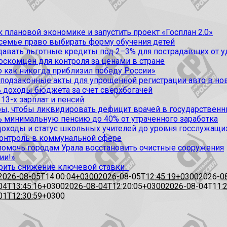
 плановой экономике и запустить проект «Госплан 2.0»
 семье право выбирать форму обучения детей
вать льготные кредиты под 2–3% для пострадавших от уда
оскомцен для контроля за ценами в стране
 как никогда приблизил победу России»
 подзаконные акты для упрощенной регистрации авто в но
 доходы бюджета за счет сверхбогачей
13-х зарплат и пенсий
, чтобы ликвидировать дефицит врачей в государственн
ь минимальную пенсию до 40% от утраченного заработка
доходы и статус школьных учителей до уровня госслужащи
контроль в коммунальной сфере
омочь городам Урала восстановить очистные сооружения
ии!»
рить снижение ключевой ставки
2026-08-05T14:00:04+0300
2026-08-05T12:45:19+0300
2026-0
04T13:45:16+0300
2026-08-04T12:20:05+0300
2026-08-04T11:
01T12:30:59+0300