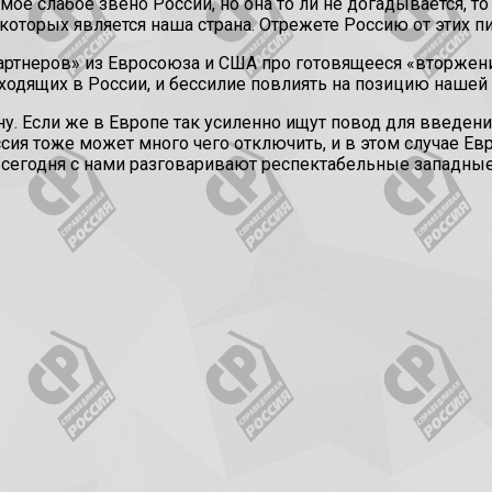
ое слабое звено России, но она то ли не догадывается, то 
торых является наша страна. Отрежете Россию от этих пи
артнеров» из Евросоюза и США про готовящееся «вторжен
одящих в России, и бессилие повлиять на позицию нашей 
ину. Если же в Европе так усиленно ищут повод для введе
ия тоже может много чего отключить, и в этом случае Евро
 сегодня с нами разговаривают респектабельные западные