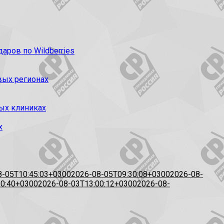
ров по Wildberries
вых регионах
ых клиниках
х
8-05T10:45:03+0300
2026-08-05T09:30:08+0300
2026-08-
20:40+0300
2026-08-03T13:00:12+0300
2026-08-