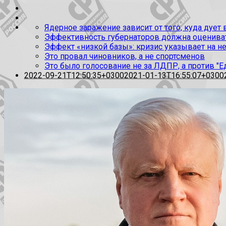
Ядерное заражение зависит от того, куда дует
Эффективность губернаторов должна оценивать
Эффект «низкой базы»: кризис указывает на н
Это провал чиновников, а не спортсменов
Это было голосование не за ЛДПР, а против "Е
2022-09-21T12:50:35+0300
2021-01-13T16:55:07+0300