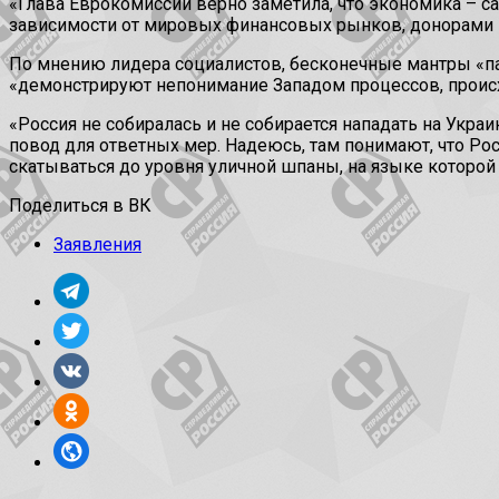
«Глава Еврокомиссии верно заметила, что экономика – сам
зависимости от мировых финансовых рынков, донорами ко
По мнению лидера социалистов, бесконечные мантры «п
«демонстрируют непонимание Западом процессов, происх
«Россия не собиралась и не собирается нападать на Укра
повод для ответных мер. Надеюсь, там понимают, что Росс
скатываться до уровня уличной шпаны, на языке которой
Поделиться в ВК
Заявления