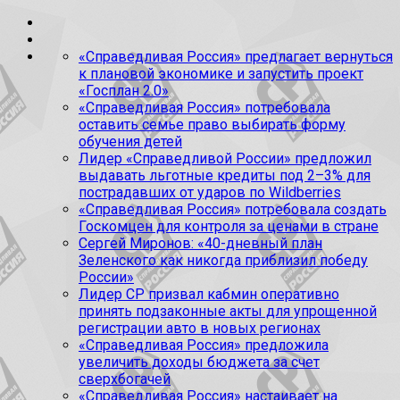
«Справедливая Россия» предлагает вернуться
к плановой экономике и запустить проект
«Госплан 2.0»
«Справедливая Россия» потребовала
оставить семье право выбирать форму
обучения детей
Лидер «Справедливой России» предложил
выдавать льготные кредиты под 2–3% для
пострадавших от ударов по Wildberries
«Справедливая Россия» потребовала создать
Госкомцен для контроля за ценами в стране
Сергей Миронов: «40-дневный план
Зеленского как никогда приблизил победу
России»
Лидер СР призвал кабмин оперативно
принять подзаконные акты для упрощенной
регистрации авто в новых регионах
«Справедливая Россия» предложила
увеличить доходы бюджета за счет
сверхбогачей
«Справедливая Россия» настаивает на