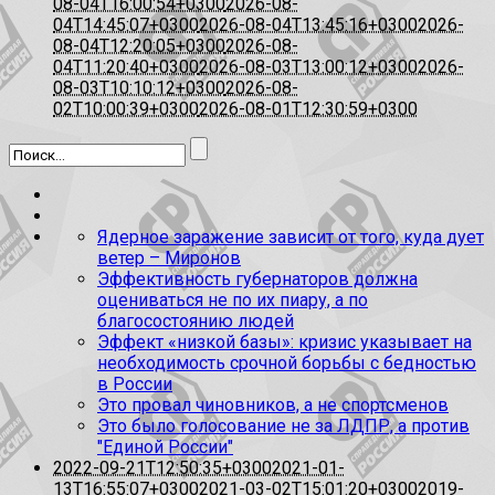
08-04T16:00:54+0300
2026-08-
04T14:45:07+0300
2026-08-04T13:45:16+0300
2026-
08-04T12:20:05+0300
2026-08-
04T11:20:40+0300
2026-08-03T13:00:12+0300
2026-
08-03T10:10:12+0300
2026-08-
02T10:00:39+0300
2026-08-01T12:30:59+0300
Ядерное заражение зависит от того, куда дует
ветер – Миронов
Эффективность губернаторов должна
оцениваться не по их пиару, а по
благосостоянию людей
Эффект «низкой базы»: кризис указывает на
необходимость срочной борьбы с бедностью
в России
Это провал чиновников, а не спортсменов
Это было голосование не за ЛДПР, а против
"Единой России"
2022-09-21T12:50:35+0300
2021-01-
13T16:55:07+0300
2021-03-02T15:01:20+0300
2019-