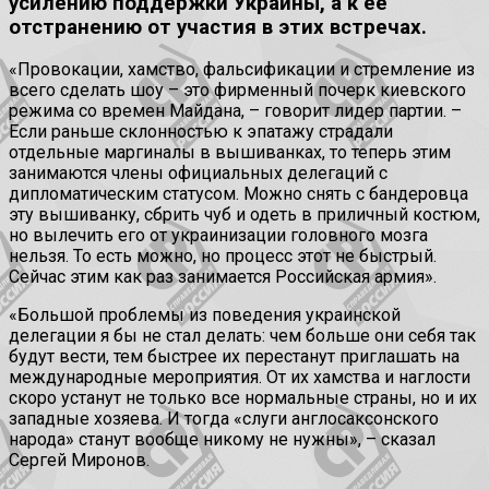
усилению поддержки Украины, а к ее
отстранению от участия в этих встречах.
«Провокации, хамство, фальсификации и стремление из
всего сделать шоу – это фирменный почерк киевского
режима со времен Майдана, – говорит лидер партии. –
Если раньше склонностью к эпатажу страдали
отдельные маргиналы в вышиванках, то теперь этим
занимаются члены официальных делегаций с
дипломатическим статусом. Можно снять с бандеровца
эту вышиванку, сбрить чуб и одеть в приличный костюм,
но вылечить его от украинизации головного мозга
нельзя. То есть можно, но процесс этот не быстрый.
Сейчас этим как раз занимается Российская армия».
«Большой проблемы из поведения украинской
делегации я бы не стал делать: чем больше они себя так
будут вести, тем быстрее их перестанут приглашать на
международные мероприятия. От их хамства и наглости
скоро устанут не только все нормальные страны, но и их
западные хозяева. И тогда «слуги англосаксонского
народа» станут вообще никому не нужны», – сказал
Сергей Миронов.