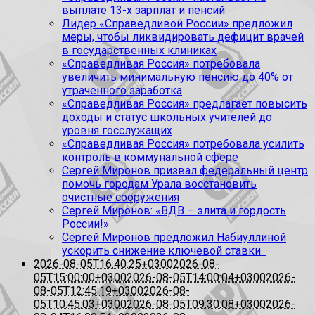
выплате 13-х зарплат и пенсий
Лидер «Справедливой России» предложил
меры, чтобы ликвидировать дефицит врачей
в государственных клиниках
«Справедливая Россия» потребовала
увеличить минимальную пенсию до 40% от
утраченного заработка
«Справедливая Россия» предлагает повысить
доходы и статус школьных учителей до
уровня госслужащих
«Справедливая Россия» потребовала усилить
контроль в коммунальной сфере
Сергей Миронов призвал федеральный центр
помочь городам Урала восстановить
очистные сооружения
Сергей Миронов: «ВДВ – элита и гордость
России!»
Сергей Миронов предложил Набиуллиной
ускорить снижение ключевой ставки
2026-08-05T16:40:25+0300
2026-08-
05T15:00:00+0300
2026-08-05T14:00:04+0300
2026-
08-05T12:45:19+0300
2026-08-
05T10:45:03+0300
2026-08-05T09:30:08+0300
2026-