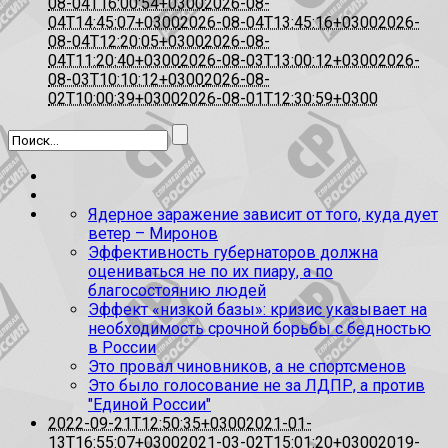
08-04T16:00:54+0300
2026-08-
04T14:45:07+0300
2026-08-04T13:45:16+0300
2026-
08-04T12:20:05+0300
2026-08-
04T11:20:40+0300
2026-08-03T13:00:12+0300
2026-
08-03T10:10:12+0300
2026-08-
02T10:00:39+0300
2026-08-01T12:30:59+0300
Ядерное заражение зависит от того, куда дует
ветер – Миронов
Эффективность губернаторов должна
оцениваться не по их пиару, а по
благосостоянию людей
Эффект «низкой базы»: кризис указывает на
необходимость срочной борьбы с бедностью
в России
Это провал чиновников, а не спортсменов
Это было голосование не за ЛДПР, а против
"Единой России"
2022-09-21T12:50:35+0300
2021-01-
13T16:55:07+0300
2021-03-02T15:01:20+0300
2019-