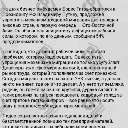
На днях бизнес-омбудсмен Борис Титов обратился к
Президенту РФ Владимиру Путину, предложив
упростить механизм трудовой миграции для граждан
визовых стран, в первую очередь – Юго-Восточной
Азии. Он обосновал инициативу дефицитом рабочей
силы, о котором, по его данным, сообщили 54%
предпринимателей.
«Очевидно, что дефицит рабочей силы – острая
проблема, которую надо решать. Однако путь
упрощения механизма миграции ее только усугубляет.
Диаспоры уже сформировали свой, альтернативный
рынок труда, который пополняется за счет приезжих.
Сегодня мигрант платит за патент 2–3 тысячи, а дальше
никто не знает, где он и что делает. А у него тут земляки,
родичи, он где-то на рынке крутится, дурака валяет. В
таких реалиях пытаться преодолеть кадровый голод за
счет притока гастарбайтеров – все равно что носить
воду в решете», – убежден парламентарий.
Лидер социалистов назвал недальновидной и
безответственной позицию тех предпринимателей,
которые настаивают на либерализации доступа