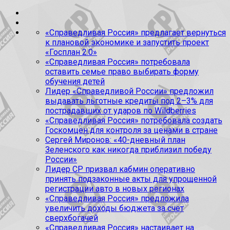
«Справедливая Россия» предлагает вернуться
к плановой экономике и запустить проект
«Госплан 2.0»
«Справедливая Россия» потребовала
оставить семье право выбирать форму
обучения детей
Лидер «Справедливой России» предложил
выдавать льготные кредиты под 2–3% для
пострадавших от ударов по Wildberries
«Справедливая Россия» потребовала создать
Госкомцен для контроля за ценами в стране
Сергей Миронов: «40-дневный план
Зеленского как никогда приблизил победу
России»
Лидер СР призвал кабмин оперативно
принять подзаконные акты для упрощенной
регистрации авто в новых регионах
«Справедливая Россия» предложила
увеличить доходы бюджета за счет
сверхбогачей
«Справедливая Россия» настаивает на