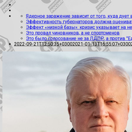
Ядерное заражение зависит от того, куда дует
Эффективность губернаторов должна оценивать
Эффект «низкой базы»: кризис указывает на н
Это провал чиновников, а не спортсменов
Это было голосование не за ЛДПР, а против "Е
2022-09-21T12:50:35+0300
2021-01-13T16:55:07+0300