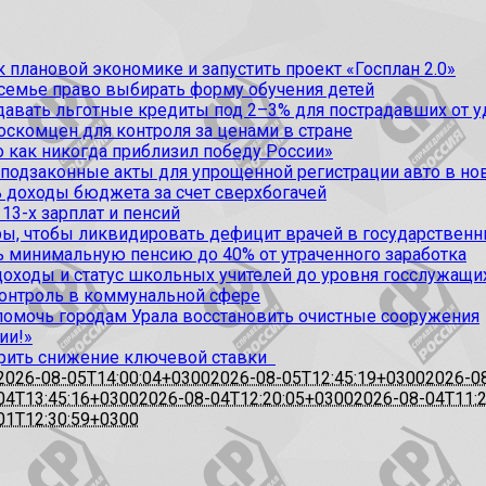
 плановой экономике и запустить проект «Госплан 2.0»
 семье право выбирать форму обучения детей
вать льготные кредиты под 2–3% для пострадавших от уда
оскомцен для контроля за ценами в стране
 как никогда приблизил победу России»
 подзаконные акты для упрощенной регистрации авто в но
 доходы бюджета за счет сверхбогачей
13-х зарплат и пенсий
, чтобы ликвидировать дефицит врачей в государственн
ь минимальную пенсию до 40% от утраченного заработка
доходы и статус школьных учителей до уровня госслужащи
контроль в коммунальной сфере
омочь городам Урала восстановить очистные сооружения
ии!»
рить снижение ключевой ставки
2026-08-05T14:00:04+0300
2026-08-05T12:45:19+0300
2026-0
04T13:45:16+0300
2026-08-04T12:20:05+0300
2026-08-04T11:
01T12:30:59+0300