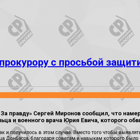
прокурору с просьбой защит
За правду» Сергей Миронов сообщил, что наме
ьца и военного врача Юрия Евича, которого об
так и получилось в этом случае. Вместо того чтобы выявля
ца Донбасса, благодаря советам и навыкам которого было 