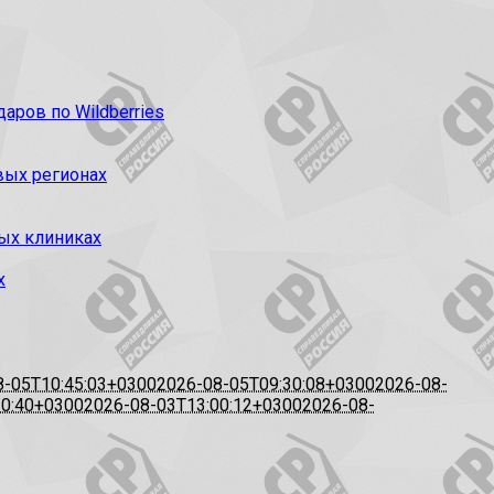
ров по Wildberries
вых регионах
ых клиниках
х
8-05T10:45:03+0300
2026-08-05T09:30:08+0300
2026-08-
20:40+0300
2026-08-03T13:00:12+0300
2026-08-