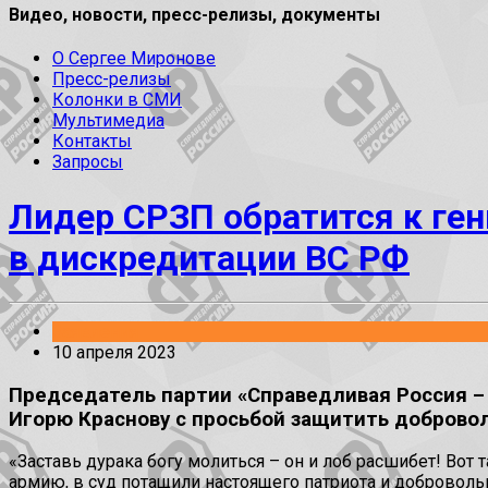
Видео, новости, пресс-релизы, документы
О Сергее Миронове
Пресс-релизы
Колонки в СМИ
Мультимедиа
Контакты
Запросы
Лидер СРЗП обратится к ген
в дискредитации ВС РФ
Заявления
10 апреля 2023
Председатель партии «Справедливая Россия – 
Игорю Краснову с просьбой защитить добровол
«Заставь дурака богу молиться – он и лоб расшибет! Вот 
армию, в суд потащили настоящего патриота и доброволь