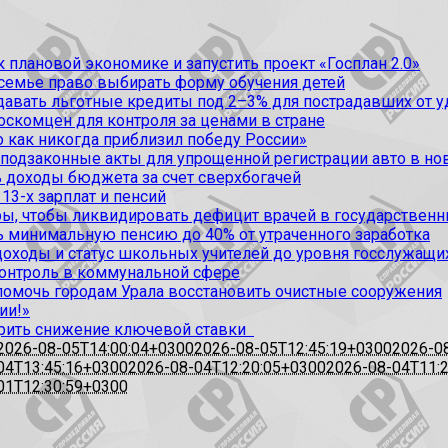
 плановой экономике и запустить проект «Госплан 2.0»
 семье право выбирать форму обучения детей
вать льготные кредиты под 2–3% для пострадавших от уда
оскомцен для контроля за ценами в стране
 как никогда приблизил победу России»
 подзаконные акты для упрощенной регистрации авто в но
 доходы бюджета за счет сверхбогачей
13-х зарплат и пенсий
, чтобы ликвидировать дефицит врачей в государственн
ь минимальную пенсию до 40% от утраченного заработка
доходы и статус школьных учителей до уровня госслужащи
контроль в коммунальной сфере
омочь городам Урала восстановить очистные сооружения
ии!»
рить снижение ключевой ставки
2026-08-05T14:00:04+0300
2026-08-05T12:45:19+0300
2026-0
04T13:45:16+0300
2026-08-04T12:20:05+0300
2026-08-04T11:
01T12:30:59+0300