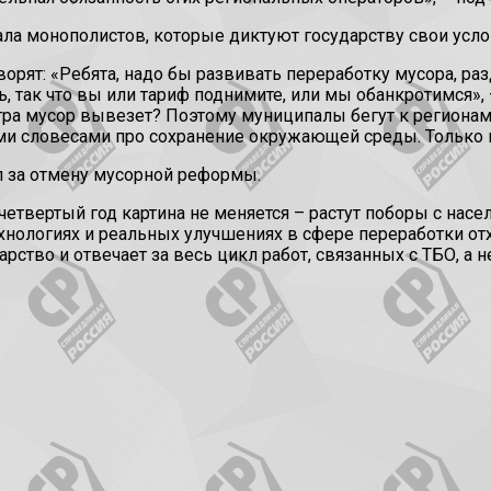
ала монополистов, которые диктуют государству свои усло
ворят: «Ребята, надо бы развивать переработку мусора, ра
ь, так что вы или тариф поднимите, или мы обанкротимся»
тра мусор вывезет? Поэтому муниципалы бегут к регионам, а
и словесами про сохранение окружающей среды. Только во
л за отмену мусорной реформы.
 четвертый год картина не меняется – растут поборы с нас
хнологиях и реальных улучшениях в сфере переработки отхо
арство и отвечает за весь цикл работ, связанных с ТБО, а