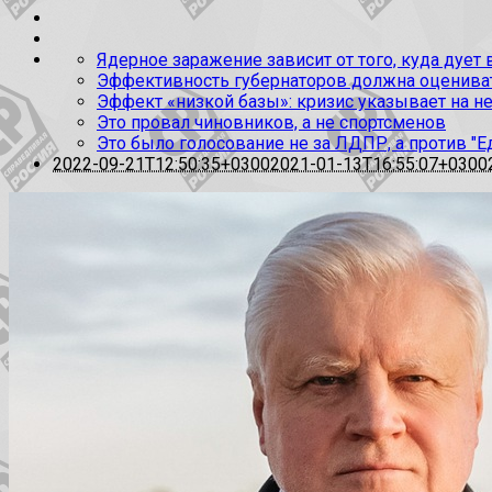
Ядерное заражение зависит от того, куда дует
Эффективность губернаторов должна оценивать
Эффект «низкой базы»: кризис указывает на н
Это провал чиновников, а не спортсменов
Это было голосование не за ЛДПР, а против "Е
2022-09-21T12:50:35+0300
2021-01-13T16:55:07+0300