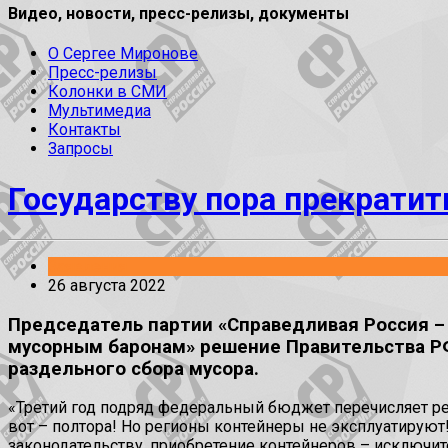
Видео, новости, пресс-релизы, документы
О Сергее Миронове
Пресс-релизы
Колонки в СМИ
Мультимедиа
Контакты
Запросы
Государству пора прекрати
Заявления
26 августа 2022
Председатель партии «Справедливая Россия –
мусорным баронам» решение Правительства РФ
раздельного сбора мусора.
«Третий год подряд федеральный бюджет перечисляет рег
вот – полтора! Но регионы контейнеры не эксплуатирую
законодательству, приобретение контейнеров – исключит