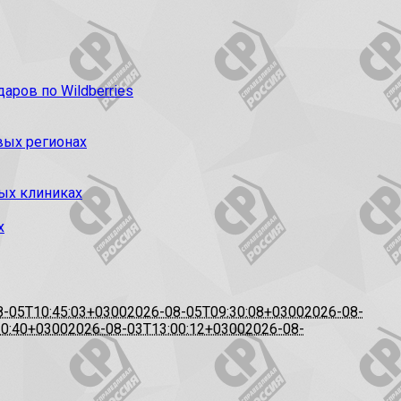
ров по Wildberries
вых регионах
ых клиниках
х
8-05T10:45:03+0300
2026-08-05T09:30:08+0300
2026-08-
20:40+0300
2026-08-03T13:00:12+0300
2026-08-