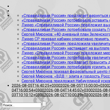
«Справедливая Россия» предлагает вернуться к
«Справедливая Россия» потребовала оставить
Лидер «Справедливой России» предложил выда
«Справедливая Россия» потребовала создать Г
Сергей Миронов: «40-дневный план Зеленского
Лидер СР призвал кабмин оперативно принять
«Справедливая Россия» предложила увеличить
«Справедливая Россия» настаивает на выплате 
Лидер «Справедливой России» предложил меры
«Справедливая Россия» потребовала увеличит
«Справедливая Россия» предлагает повысить 
«Справедливая Россия» потребовала усилить 
Сергей Миронов призвал федеральный центр п
Сергей Миронов: «ВДВ – элита и гордость Росс
Сергей Миронов предложил Набиуллиной уско
2026-08-05T16:40:25+0300
2026-08-05T15:00:00+0300
04T16:00:54+0300
2026-08-04T14:45:07+0300
2026-08-
03T10:10:12+0300
2026-08-02T10:00:39+0300
2026-08-