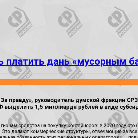
ть платить дань «мусорным б
 За правду», руководитель думской фракции СР
 выделить 1,5 миллиарда рублей в виде субсид
ионам средства на покупку контейнеров: в 2020 году это
т! Это делают коммерческие структуры, отвечающие за вс
ельная обязанность этих региональных операторов», – под