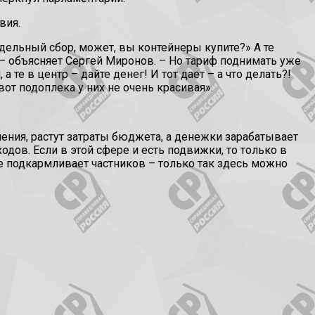
вия.
здельный сбор, может, вы контейнеры купите?» А те
, – объясняет Сергей Миронов. – Но тариф поднимать уже
 те в центр – дайте денег! И тот дает – а что делать?!
т подоплека у них не очень красивая».
еления, растут затраты бюджета, а денежки зарабатывает
дов. Если в этой сфере и есть подвижки, то только в
 не подкармливает частников – только так здесь можно