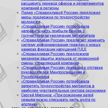
расширить перевод офисов и департаментов
компаний в регионы
Лидер «Справедливой России» предложил
меры поддержки по трудоустройству
молодежи
«Справедливая Россия» потребовала
направить часть прибыли банков с
госучастием на увеличение маткапитала
«Справедливая Россия» предлагает изменить
систему информирования граждан о новых
камерах фиксации нарушений ПДД
«Справедливая Россия» предложила
механизм защиты жильцов от незаконной
смены управляющей компании
«Справедливая Россия» призвала к отставке
руководителей Минпросвещения и
Рособрнадзора
«Справедливая Россия» потребовала
запретить трудоустройство мигрантов в
наиболее чувствительные сектора экономики
Сергей Миронов: «При рождении детей
семьям нужно списывать часть долга по
ипотеке»