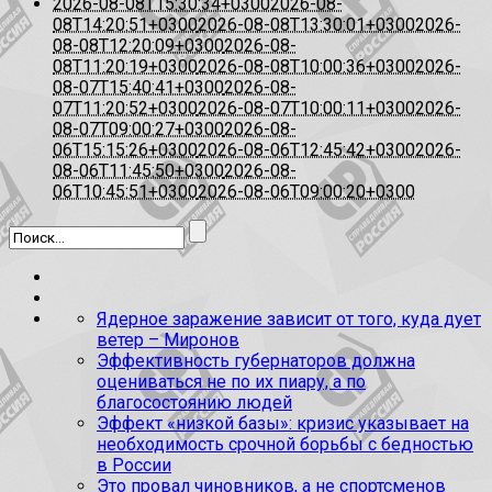
2026-08-08T15:30:34+0300
2026-08-
08T14:20:51+0300
2026-08-08T13:30:01+0300
2026-
08-08T12:20:09+0300
2026-08-
08T11:20:19+0300
2026-08-08T10:00:36+0300
2026-
08-07T15:40:41+0300
2026-08-
07T11:20:52+0300
2026-08-07T10:00:11+0300
2026-
08-07T09:00:27+0300
2026-08-
06T15:15:26+0300
2026-08-06T12:45:42+0300
2026-
08-06T11:45:50+0300
2026-08-
06T10:45:51+0300
2026-08-06T09:00:20+0300
Ядерное заражение зависит от того, куда дует
ветер – Миронов
Эффективность губернаторов должна
оцениваться не по их пиару, а по
благосостоянию людей
Эффект «низкой базы»: кризис указывает на
необходимость срочной борьбы с бедностью
в России
Это провал чиновников, а не спортсменов