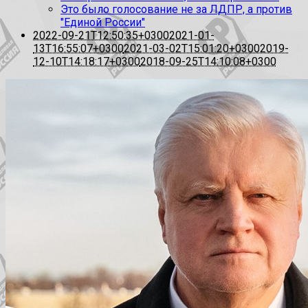
Это было голосование не за ЛДПР, а против
"Единой России"
2022-09-21T12:50:35+0300
2021-01-
13T16:55:07+0300
2021-03-02T15:01:20+0300
2019-
12-10T14:18:17+0300
2018-09-25T14:10:08+0300