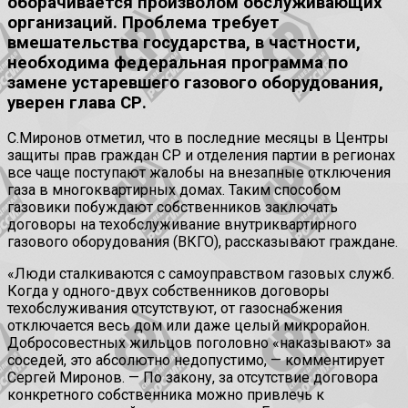
оборачивается произволом обслуживающих
организаций. Проблема требует
вмешательства государства, в частности,
необходима федеральная программа по
замене устаревшего газового оборудования,
уверен глава СР.
С.Миронов отметил, что в последние месяцы в Центры
защиты прав граждан СР и отделения партии в регионах
все чаще поступают жалобы на внезапные отключения
газа в многоквартирных домах. Таким способом
газовики побуждают собственников заключать
договоры на техобслуживание внутриквартирного
газового оборудования (ВКГО), рассказывают граждане.
«Люди сталкиваются с самоуправством газовых служб.
Когда у одного-двух собственников договоры
техобслуживания отсутствуют, от газоснабжения
отключается весь дом или даже целый микрорайон.
Добросовестных жильцов поголовно «наказывают» за
соседей, это абсолютно недопустимо, — комментирует
Сергей Миронов. — По закону, за отсутствие договора
конкретного собственника можно привлечь к