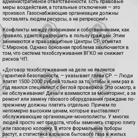
административной ответственности. Есть правовые
меры воздействия, а тотальные отключения — это
произвол. Газоснабжающие организации должны
поставлять людям ресурсы, а не репрессии!»
Конфликты между газовиками и собственниками, как
правило, удается разрешить в пользу граждан. Этим
занимаются и правозащитные Центры СР, отметил
С.Миронов. Однако основная проблема заключается в
том, что система техобслуживания ВГКО не снижает
рисков ЧП.
«Договор техобслуживания на деле не является
гарантией безопасности, — указывает глава СР. — Люди
платят 1500-2000 рублей только за то, чтобы к ним раз в
год явился специалист с беглой проверкой. Это осмотр, а
не обслуживание! Деньги взимаются за мониторинг, а за
ремонт или замену газового оборудования граждане по-
прежнему должны платить отдельно. Причем по
непомерно высоким ценам, которые выставляют
обслуживающие организации-монополисты. У многих
людей просто нет средств, чтобы заменить старую плиту
или газовую колонку. В итоге формальные поборы
растут, а статистика взрывов бытового газа в жилых