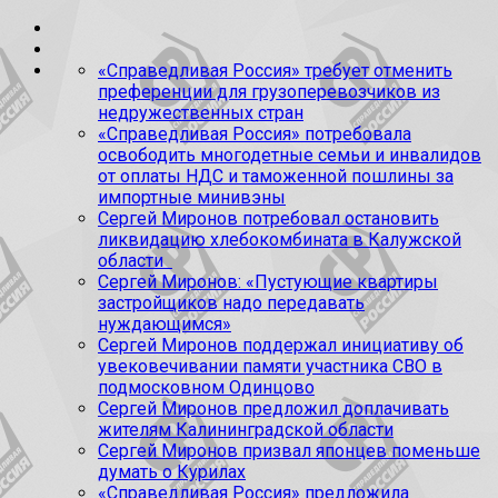
«Справедливая Россия» требует отменить
преференции для грузоперевозчиков из
недружественных стран
«Справедливая Россия» потребовала
освободить многодетные семьи и инвалидов
от оплаты НДС и таможенной пошлины за
импортные минивэны
Сергей Миронов потребовал остановить
ликвидацию хлебокомбината в Калужской
области
Сергей Миронов: «Пустующие квартиры
застройщиков надо передавать
нуждающимся»
Сергей Миронов поддержал инициативу об
увековечивании памяти участника СВО в
подмосковном Одинцово
Сергей Миронов предложил доплачивать
жителям Калининградской области
Сергей Миронов призвал японцев поменьше
думать о Курилах
«Справедливая Россия» предложила