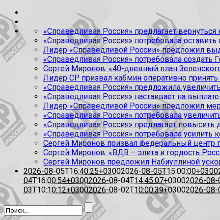
«Справедливая Россия» предлагает вернуться к
«Справедливая Россия» потребовала оставить
Лидер «Справедливой России» предложил выда
«Справедливая Россия» потребовала создать Г
Сергей Миронов: «40-дневный план Зеленского
Лидер СР призвал кабмин оперативно принять
«Справедливая Россия» предложила увеличить
«Справедливая Россия» настаивает на выплате 
Лидер «Справедливой России» предложил меры
«Справедливая Россия» потребовала увеличит
«Справедливая Россия» предлагает повысить 
«Справедливая Россия» потребовала усилить 
Сергей Миронов призвал федеральный центр п
Сергей Миронов: «ВДВ – элита и гордость Росс
Сергей Миронов предложил Набиуллиной уско
2026-08-05T16:40:25+0300
2026-08-05T15:00:00+0300
04T16:00:54+0300
2026-08-04T14:45:07+0300
2026-08-
03T10:10:12+0300
2026-08-02T10:00:39+0300
2026-08-