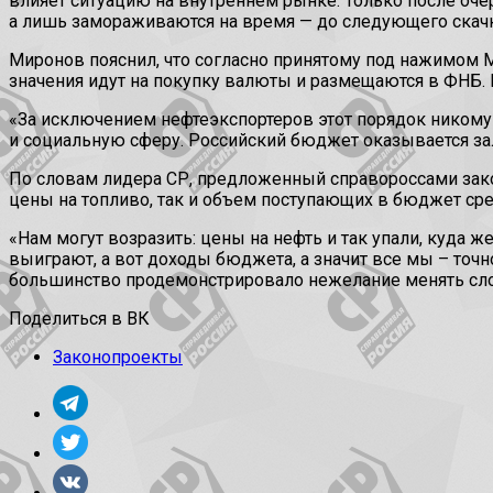
влияет ситуацию на внутреннем рынке. Только после очер
а лишь замораживаются на время — до следующего скачк
Миронов пояснил, что согласно принятому под нажимом
значения идут на покупку валюты и размещаются в ФН
«За исключением нефтеэкспортеров этот порядок никому 
и социальную сферу. Российский бюджет оказывается за
По словам лидера СР, предложенный справороссами зак
цены на топливо, так и объем поступающих в бюджет сре
«Нам могут возразить: цены на нефть и так упали, куда 
выиграют, а вот доходы бюджета, а значит все мы – то
большинство продемонстрировало нежелание менять сл
Поделиться в ВК
Законопроекты