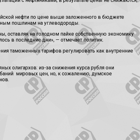
ультации с нефтяниками, в результате цены не снижаются,
ийской нефти по цене выше заложенного в бюджете
зным пошлинам на углеводороды.
аны, оставляя на голодном пайке собственную экономику
сь в последние дни», — отмечает политик.
ния таможенных тарифов регулировать как внутренние
яных олигархов: из-за снижения курса рубля они
ебаний мировых цен, но, к сожалению, думское
нов.