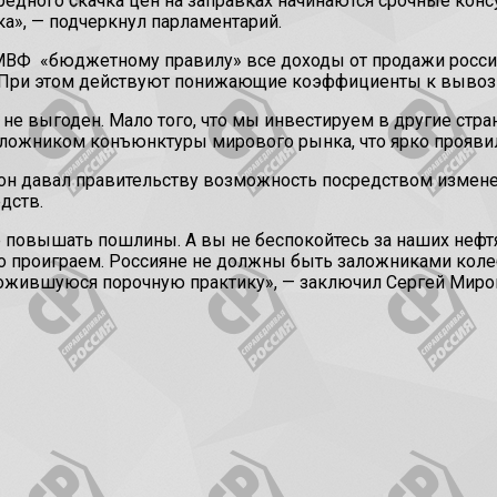
едного скачка цен на заправках начинаются срочные конс
а», — подчеркнул парламентарий.
 МВФ «бюджетному правилу» все доходы от продажи росс
Б. При этом действуют понижающие коэффициенты к выво
не выгоден. Мало того, что мы инвестируем в другие стр
ложником конъюнктуры мирового рынка, что ярко проявило
он давал правительству возможность посредством измене
дств.
же повышать пошлины. А вы не беспокойтесь за наших нефт
чно проиграем. Россияне не должны быть заложниками кол
ожившуюся порочную практику», — заключил Сергей Миро