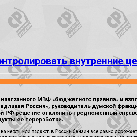
онтролировать внутренние це
т навязанного МВФ «бюджетного правила» и взя
ведливая Россия», руководитель думской фракц
й РФ решение отклонить предложенный справо
укты ее переработки.
 нефть или падают, в России бензин все равно дорожает. А