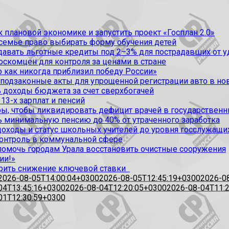
 плановой экономике и запустить проект «Госплан 2.0»
 семье право выбирать форму обучения детей
вать льготные кредиты под 2–3% для пострадавших от уда
оскомцен для контроля за ценами в стране
 как никогда приблизил победу России»
 подзаконные акты для упрощенной регистрации авто в но
 доходы бюджета за счет сверхбогачей
13-х зарплат и пенсий
, чтобы ликвидировать дефицит врачей в государственн
ь минимальную пенсию до 40% от утраченного заработка
доходы и статус школьных учителей до уровня госслужащи
контроль в коммунальной сфере
омочь городам Урала восстановить очистные сооружения
ии!»
рить снижение ключевой ставки
2026-08-05T14:00:04+0300
2026-08-05T12:45:19+0300
2026-0
04T13:45:16+0300
2026-08-04T12:20:05+0300
2026-08-04T11:
01T12:30:59+0300