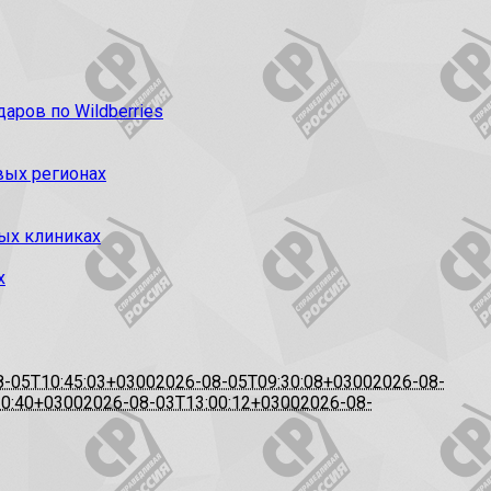
ров по Wildberries
вых регионах
ых клиниках
х
8-05T10:45:03+0300
2026-08-05T09:30:08+0300
2026-08-
20:40+0300
2026-08-03T13:00:12+0300
2026-08-