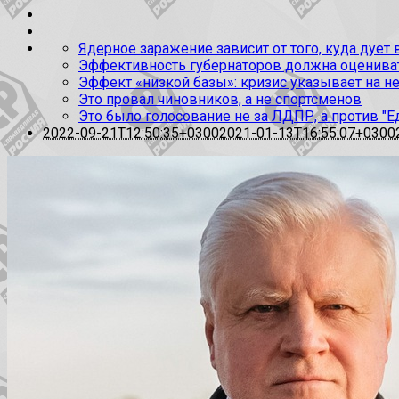
Ядерное заражение зависит от того, куда дует
Эффективность губернаторов должна оценивать
Эффект «низкой базы»: кризис указывает на н
Это провал чиновников, а не спортсменов
Это было голосование не за ЛДПР, а против "Е
2022-09-21T12:50:35+0300
2021-01-13T16:55:07+0300