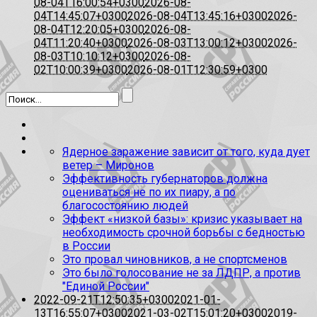
08-04T16:00:54+0300
2026-08-
04T14:45:07+0300
2026-08-04T13:45:16+0300
2026-
08-04T12:20:05+0300
2026-08-
04T11:20:40+0300
2026-08-03T13:00:12+0300
2026-
08-03T10:10:12+0300
2026-08-
02T10:00:39+0300
2026-08-01T12:30:59+0300
Ядерное заражение зависит от того, куда дует
ветер – Миронов
Эффективность губернаторов должна
оцениваться не по их пиару, а по
благосостоянию людей
Эффект «низкой базы»: кризис указывает на
необходимость срочной борьбы с бедностью
в России
Это провал чиновников, а не спортсменов
Это было голосование не за ЛДПР, а против
"Единой России"
2022-09-21T12:50:35+0300
2021-01-
13T16:55:07+0300
2021-03-02T15:01:20+0300
2019-