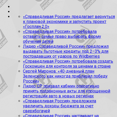
«Справедливая Россия» предлагает вернуться
к плановой экономике и запустить проект
«Госплан 2.0»
«Справедливая Россия» потребовала
оставить семье право выбирать форму
обучения детей
Лидер «Справедливой России» предложил
выдавать льготные кредиты под 2–3% для
пострадавших от ударов по Wildberries
«Справедливая Россия» потребовала создать
Госкомцен для контроля за ценами в стране
Сергей Миронов: «40-дневный план
Зеленского как никогда приблизил победу
России»
Лидер СР призвал кабмин оперативно
принять подзаконные акты для упрощенной
регистрации авто в новых регионах
«Справедливая Россия» предложила
увеличить доходы бюджета за счет
сверхбогачей
«Справедливая Россия» настаивает на