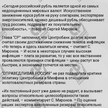
«Сегодня российский рубль является одной из самых
недооцененных мировых валют. Искусственное
занижение курса рубля на руку олигархам, экспортерам
энергоносителей, однако дешевый рубль обесценивает
труд россиян, подрывает их покупательную
способность», – говорит Сергей Миронов.
Глава “СР” напомнил, что Центробанк долгое время
считал своим достижением снижение темпов инфляции.
«Но теперь и здесь хвалиться нечем, – считает С.
Миронов. – И если в некоторых случаях высокая
инфляция – плата за развитие, то у нас все явственнее
проявляются признаки стагфляции – цены растут все
быстрее, а экономика топчется на месте».
“СПРАВЕДЛИВАЯ РОССИЯ” не раз подвергала критике
политику Центробанка и Минфина в отношении
золотовалютных резервов страны.
«Их постоянный рост уже давно не радует, а вызывает
вопросы относительно целесообразности таких
действий, – комментирует С. Миронов. – По оценке
наших экспертов накопленные резервы относительно