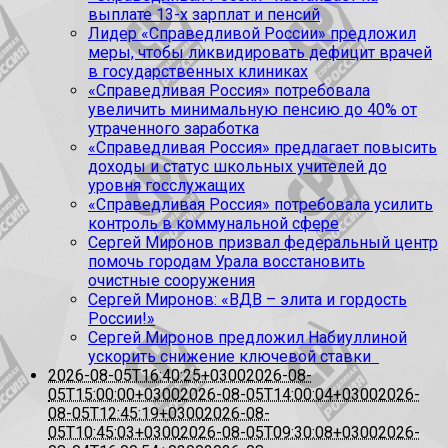
выплате 13-х зарплат и пенсий
Лидер «Справедливой России» предложил
меры, чтобы ликвидировать дефицит врачей
в государственных клиниках
«Справедливая Россия» потребовала
увеличить минимальную пенсию до 40% от
утраченного заработка
«Справедливая Россия» предлагает повысить
доходы и статус школьных учителей до
уровня госслужащих
«Справедливая Россия» потребовала усилить
контроль в коммунальной сфере
Сергей Миронов призвал федеральный центр
помочь городам Урала восстановить
очистные сооружения
Сергей Миронов: «ВДВ – элита и гордость
России!»
Сергей Миронов предложил Набиуллиной
ускорить снижение ключевой ставки
2026-08-05T16:40:25+0300
2026-08-
05T15:00:00+0300
2026-08-05T14:00:04+0300
2026-
08-05T12:45:19+0300
2026-08-
05T10:45:03+0300
2026-08-05T09:30:08+0300
2026-