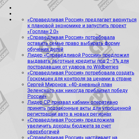
«Справедливая Россия» предлагает вернуться
к плановой экономике и запустить проект
«Госплан 2.0»
«Справедливая Россия» потребовала
оставить семье право выбирать форму
обучения детей
Лидер «Справедливой России» предложил
выдавать льготные кредиты под 2–3% для
пострадавших от ударов по Wildberries
«Справедливая Россия» потребовала создать
Госкомцен для контроля за ценами в стране
Сергей Миронов: «40-дневный план
Зеленского как никогда приблизил победу
России»
Лидер СР призвал кабмин оперативно
принять подзаконные акты для упрощенной
регистрации авто в новых регионах
«Справедливая Россия» предложила
увеличить доходы бюджета за счет
сверхбогачей
«Справедливая Россия» настаивает на