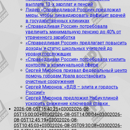
выплате 13-х зарплат и пенсий
Лидер «Справедливой России» предложил
меры, чтобы ликвидировать дефицит врачей
в государственных клиниках
«Справедливая Россия» потребовала
увеличить минимальную пенсию до 40% от
утраченного заработка
«Справедливая Россия» предлагает повысить
доходы и статус школьных учителей до
уровня госслужащих
«Справедливая Россия» потребовала усилить
контроль в коммунальной сфере
Сергей Миронов призвал федеральный центр
помочь городам Урала восстановить
очистные сооружения
Сергей Миронов: «ВДВ – элита и гордость
России!»
Сергей Миронов предложил Набиуллиной
ускорить снижение ключевой ставки
2026-08-05T16:40:25+0300
2026-08-
05T15:00:00+0300
2026-08-05T14:00:04+0300
2026-
08-05T12:45:19+0300
2026-08-
05T10:45:03+0300
2026-08-05T09:30:08+0300
2026-