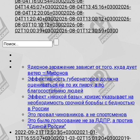
08-04T16:00:54+0300
2026-08-
04T14:45:07+0300
2026-08-04T13:45:16+0300
2026-
08-04T12:20:05+0300
2026-08-
04T11:20:40+0300
2026-08-03T13:00:12+0300
2026-
08-03T10:10:12+0300
2026-08-
02T10:00:39+0300
2026-08-01T12:30:59+0300
Ядерное заражение зависит от того, куда дует
ветер – Миронов
Эффективность губернаторов должна
оцениваться не по их пиару, а по
благосостоянию людей
Эффект «низкой базы»: кризис указывает на
необходимость срочной борьбы с бедностью
в России
Это провал чиновников, а не спортсменов
Это было голосование не за ЛДПР, а против
"Единой России"
2022-09-21T12:50:35+0300
2021-01-
13T16:55:07+0300
2021-03-02T15:01:20+0300
2019-