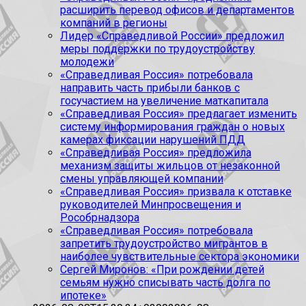
расширить перевод офисов и департаментов
компаний в регионы
Лидер «Справедливой России» предложил
меры поддержки по трудоустройству
молодежи
«Справедливая Россия» потребовала
направить часть прибыли банков с
госучастием на увеличение маткапитала
«Справедливая Россия» предлагает изменить
систему информирования граждан о новых
камерах фиксации нарушений ПДД
«Справедливая Россия» предложила
механизм защиты жильцов от незаконной
смены управляющей компании
«Справедливая Россия» призвала к отставке
руководителей Минпросвещения и
Рособрнадзора
«Справедливая Россия» потребовала
запретить трудоустройство мигрантов в
наиболее чувствительные сектора экономики
Сергей Миронов: «При рождении детей
семьям нужно списывать часть долга по
ипотеке»