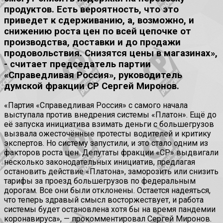
продуктов. Есть вероятность, что это
приведет к сдерживанию, а, возможно, и
снижению роста цен по всей цепочке от
производства, доставки и до продажи
продовольствия. Снизятся цены в магазинах»,
- считает председатель партии
«Справедливая Россия», руководитель
думской фракции СР Сергей Миронов.
«Партия «Справедливая Россия» с самого начала
выступала против внедрения системы «Платон». Ещё до
её запуска инициатива взимать деньги с большегрузов
вызвала ожесточённые протесты водителей и критику
экспертов. Но систему запустили, и это стало одним из
факторов роста цен. Депутаты фракции «СР» выдвигали
несколько законодательных инициатив, предлагая
остановить действие «Платона», заморозить или снизить
тарифы за проезд большегрузов по федеральным
дорогам. Все они были отклонены. Остается надеяться,
что теперь здравый смысл восторжествует, и работа
системы будет остановлена хотя бы на время пандемии
коронавируса», — прокомментировал Сергей Миронов.