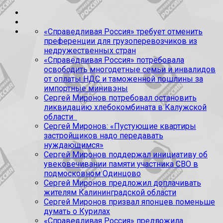
«Справедливая Россия» требует отменить
преференции для грузоперевозчиков из
недружественных стран
«Справедливая Россия» потребовала
освободить многодетные семьи и инвалидов
от оплаты НДС и таможенной пошлины за
импортные минивэны
Сергей Миронов потребовал остановить
ликвидацию хлебокомбината в Калужской
области
Сергей Миронов: «Пустующие квартиры
застройщиков надо передавать
нуждающимся»
Сергей Миронов поддержал инициативу об
увековечивании памяти участника СВО в
подмосковном Одинцово
Сергей Миронов предложил доплачивать
жителям Калининградской области
Сергей Миронов призвал японцев поменьше
думать о Курилах
«Справедливая Россия» предложила