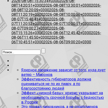
2026-08-08T15:30:34+0300
2026-08-
08T14:20:51+0300
2026-08-08T13:30:01+0300
2026-
08-08T12:20:09+0300
2026-08-
08T11:20:19+0300
2026-08-08T10:00:36+0300
2026-
08-07T15:40:41+0300
2026-08-
07T11:20:52+0300
2026-08-07T10:00:11+0300
2026-
08-07T09:00:27+0300
2026-08-
06T15:15:26+0300
2026-08-06T12:45:42+0300
2026-
08-06T11:45:50+0300
2026-08-
06T10:45:51+0300
2026-08-06T09:00:20+0300
Ядерное заражение зависит от того, куда дует
ветер – Миронов
Эффективность губернаторов должна
оцениваться не по их пиару, а по
благосостоянию людей
Эффект «низкой базы»: кризис указывает на
необходимость срочной борьбы с бедностью
в России
Это провал чиновников, а не спортсменов