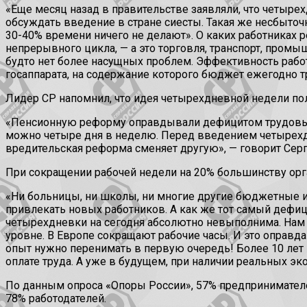
«Еще месяц назад в правительстве заявляли, что четыре
обсуждать введение в стране сиесты. Такая же несбыточ
30-40% времени ничего не делают». О каких работниках р
непрерывного цикла, — а это торговля, транспорт, промы
будто нет более насущных проблем. Эффективность раб
госаппарата, на содержание которого бюджет ежегодно т
Лидер СР напомнил, что идея четырехдневной недели по
«Пенсионную реформу оправдывали дефицитом трудовых рес
можно четыре дня в неделю. Перед введением четырехдн
вредительская реформа сменяет другую», — говорит Сер
При сокращении рабочей недели на 20% большинству орга
«Ни больницы, ни школы, ни многие другие бюджетные и
привлекать новых работников. А как же тот самый дефици
четырехдневки на сегодня абсолютно невыполнима. Нам 
уровне. В Европе сокращают рабочие часы. И это оправдан
опыт нужно перенимать в первую очередь! Более 10 лет 
оплате труда. А уже в будущем, при наличии реальных э
По данным опроса «Опоры России», 57% предпринимате
78% работодателей.