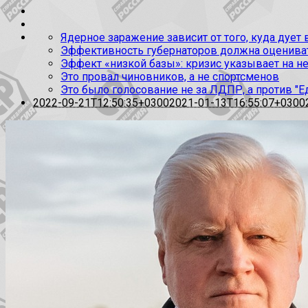
Ядерное заражение зависит от того, куда дует
Эффективность губернаторов должна оценивать
Эффект «низкой базы»: кризис указывает на н
Это провал чиновников, а не спортсменов
Это было голосование не за ЛДПР, а против "Е
2022-09-21T12:50:35+0300
2021-01-13T16:55:07+0300