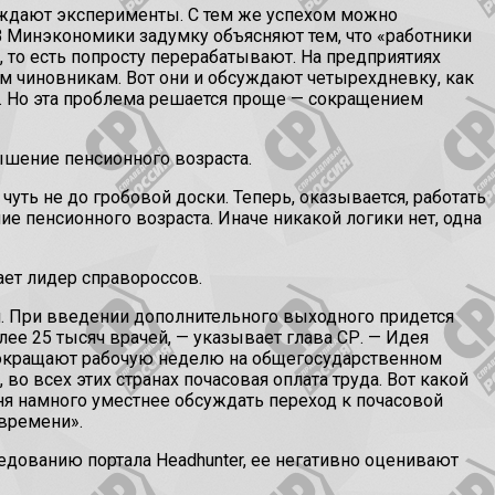
суждают эксперименты. С тем же успехом можно
В Минэкономики задумку объясняют тем, что «работники
, то есть попросту перерабатывают. На предприятиях
шим чиновникам. Вот они и обсуждают четырехдневку, как
. Но эта проблема решается проще — сокращением
шение пенсионного возраста.
уть не до гробовой доски. Теперь, оказывается, работать
 пенсионного возраста. Иначе никакой логики нет, одна
ает лидер справороссов.
я. При введении дополнительного выходного придется
ее 25 тысяч врачей, — указывает глава СР. — Идея
 сокращают рабочую неделю на общегосударственном
во всех этих странах почасовая оплата труда. Вот какой
ня намного уместнее обсуждать переход к почасовой
 времени».
едованию портала Headhunter, ее негативно оценивают