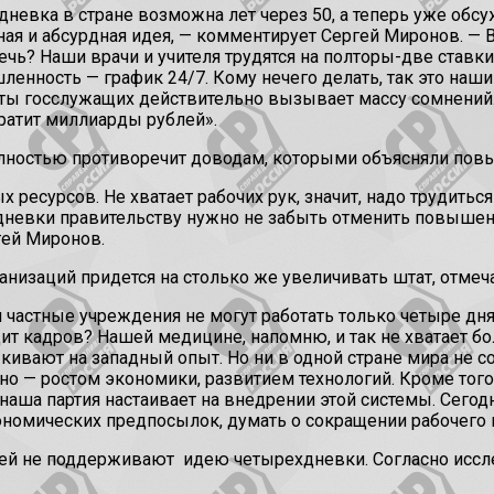
хдневка в стране возможна лет через 50, а теперь уже об
ная и абсурдная идея, — комментирует Сергей Миронов. — 
ечь? Наши врачи и учителя трудятся на полторы-две ставки
шленность — график 24/7. Кому нечего делать, так это на
оты госслужащих действительно вызывает массу сомнений
ратит миллиарды рублей».
лностью противоречит доводам, которыми объясняли повы
урсов. Не хватает рабочих рук, значит, надо трудиться ч
евки правительству нужно не забыть отменить повышение
гей Миронов.
низаций придется на столько же увеличивать штат, отмеч
 частные учреждения не могут работать только четыре дн
т кадров? Нашей медицине, напомню, и так не хватает бол
кивают на западный опыт. Но ни в одной стране мира не
о — ростом экономики, развитием технологий. Кроме того, 
наша партия настаивает на внедрении этой системы. Сегод
кономических предпосылок, думать о сокращении рабочего
лей не поддерживают
идею четырехдневки. Согласно иссл