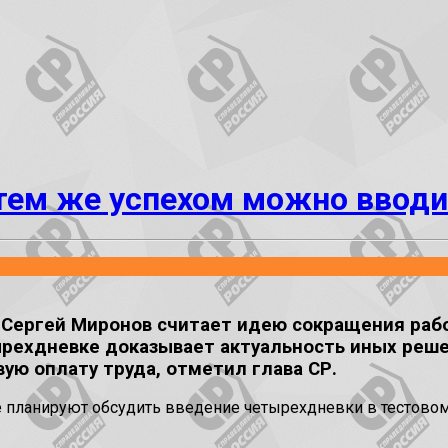
 тем же успехом можно вводи
ергей Миронов считает идею сокращения рабо
ырехдневке доказывает актуальность иных реше
ую оплату труда, отметил глава СР.
тве планируют обсудить введение четырехдневки в тестово