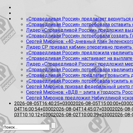
«Справедливая Россия» предлагает вернуться к
«Справедливая Россия» потребовала оставить
Лидер «Справедливой России» предложил выда
«Справедливая Россия» потребовала создать Г
Сергей Миронов: «40-дневный план Зеленского
Лидер СР призвал кабмин оперативно принять
«Справедливая Россия» предложила увеличить
«Справедливая Россия» настаивает на выплате 
Лидер «Справедливой России» предложил меры
«Справедливая Россия» потребовала увеличит
«Справедливая Россия» предлагает повысить 
«Справедливая Россия» потребовала усилить 
Сергей Миронов призвал федеральный центр п
Сергей Миронов: «ВДВ – элита и гордость Росс
Сергей Миронов предложил Набиуллиной уско
2026-08-05T16:40:25+0300
2026-08-05T15:00:00+0300
04T16:00:54+0300
2026-08-04T14:45:07+0300
2026-08-
03T10:10:12+0300
2026-08-02T10:00:39+0300
2026-08-