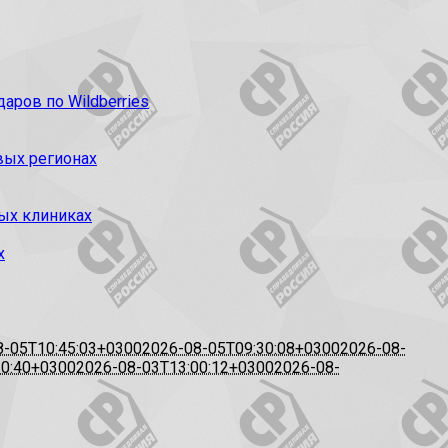
ров по Wildberries
вых регионах
ых клиниках
х
8-05T10:45:03+0300
2026-08-05T09:30:08+0300
2026-08-
20:40+0300
2026-08-03T13:00:12+0300
2026-08-