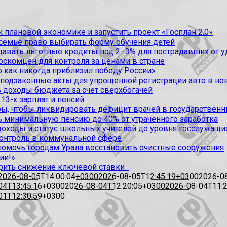
 плановой экономике и запустить проект «Госплан 2.0»
 семье право выбирать форму обучения детей
вать льготные кредиты под 2–3% для пострадавших от уда
оскомцен для контроля за ценами в стране
 как никогда приблизил победу России»
 подзаконные акты для упрощенной регистрации авто в но
 доходы бюджета за счет сверхбогачей
13-х зарплат и пенсий
, чтобы ликвидировать дефицит врачей в государственн
ь минимальную пенсию до 40% от утраченного заработка
доходы и статус школьных учителей до уровня госслужащи
контроль в коммунальной сфере
омочь городам Урала восстановить очистные сооружения
ии!»
рить снижение ключевой ставки
2026-08-05T14:00:04+0300
2026-08-05T12:45:19+0300
2026-0
04T13:45:16+0300
2026-08-04T12:20:05+0300
2026-08-04T11:
01T12:30:59+0300