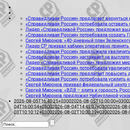
«Справедливая Россия» предлагает вернуться к
«Справедливая Россия» потребовала оставить
Лидер «Справедливой России» предложил выда
«Справедливая Россия» потребовала создать Г
Сергей Миронов: «40-дневный план Зеленского
Лидер СР призвал кабмин оперативно принять
«Справедливая Россия» предложила увеличить
«Справедливая Россия» настаивает на выплате 
Лидер «Справедливой России» предложил меры
«Справедливая Россия» потребовала увеличит
«Справедливая Россия» предлагает повысить 
«Справедливая Россия» потребовала усилить 
Сергей Миронов призвал федеральный центр п
Сергей Миронов: «ВДВ – элита и гордость Росс
Сергей Миронов предложил Набиуллиной уско
2026-08-05T16:40:25+0300
2026-08-05T15:00:00+0300
04T16:00:54+0300
2026-08-04T14:45:07+0300
2026-08-
03T10:10:12+0300
2026-08-02T10:00:39+0300
2026-08-