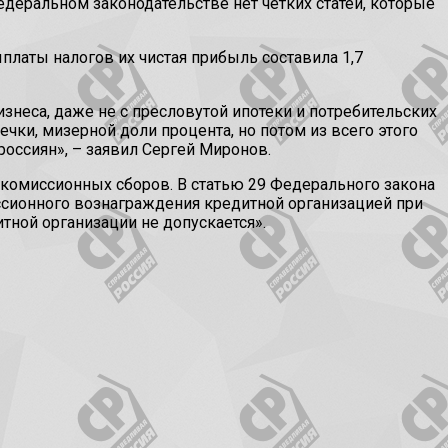
едеральном законодательстве нет чётких статей, которые
платы налогов их чистая прибыль составила 1,7
знеса, даже не с пресловутой ипотеки и потребительских
чки, мизерной доли процента, но потом из всего этого
россиян», – заявил Сергей Миронов.
комиссионных сборов. В статью 29 Федерального закона
ссионного вознаграждения кредитной организацией при
ной организации не допускается».