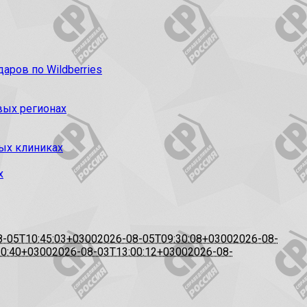
ров по Wildberries
вых регионах
ых клиниках
х
8-05T10:45:03+0300
2026-08-05T09:30:08+0300
2026-08-
20:40+0300
2026-08-03T13:00:12+0300
2026-08-