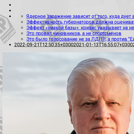
Ядерное заражение зависит от того, куда дует
Эффективность губернаторов должна оценивать
Эффект «низкой базы»: кризис указывает на н
Это провал чиновников, а не спортсменов
Это было голосование не за ЛДПР, а против "Е
2022-09-21T12:50:35+0300
2021-01-13T16:55:07+0300