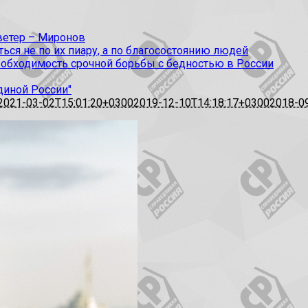
 ветер – Миронов
ся не по их пиару, а по благосостоянию людей
еобходимость срочной борьбы с бедностью в России
диной России"
2021-03-02T15:01:20+0300
2019-12-10T14:18:17+0300
2018-0