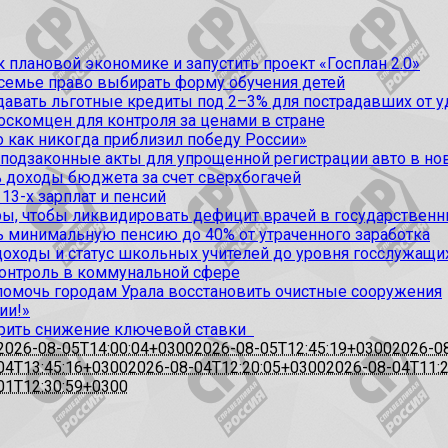
 плановой экономике и запустить проект «Госплан 2.0»
 семье право выбирать форму обучения детей
вать льготные кредиты под 2–3% для пострадавших от уда
оскомцен для контроля за ценами в стране
 как никогда приблизил победу России»
 подзаконные акты для упрощенной регистрации авто в но
 доходы бюджета за счет сверхбогачей
13-х зарплат и пенсий
, чтобы ликвидировать дефицит врачей в государственн
ь минимальную пенсию до 40% от утраченного заработка
доходы и статус школьных учителей до уровня госслужащи
контроль в коммунальной сфере
омочь городам Урала восстановить очистные сооружения
ии!»
рить снижение ключевой ставки
2026-08-05T14:00:04+0300
2026-08-05T12:45:19+0300
2026-0
04T13:45:16+0300
2026-08-04T12:20:05+0300
2026-08-04T11:
01T12:30:59+0300