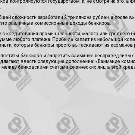
ов контролируются государством, и, не смотря на это, в ф
.
щей сложности заработали 2 триллиона рублей, а после вы
– это различные комиссионные доходы банкиров.
 с кредитования промышленности, малого или среднего би
сумме любого платежа. Прибыль капает из небольшой копее
деньги, которые банкиры просто вытаскивают из карманов 
аппетиты банкиров и запретить взимание несправедливых 
редлагают ввести следующие дополнение: «Взимание коми
между банковскими счетами физических лиц в этой кредит